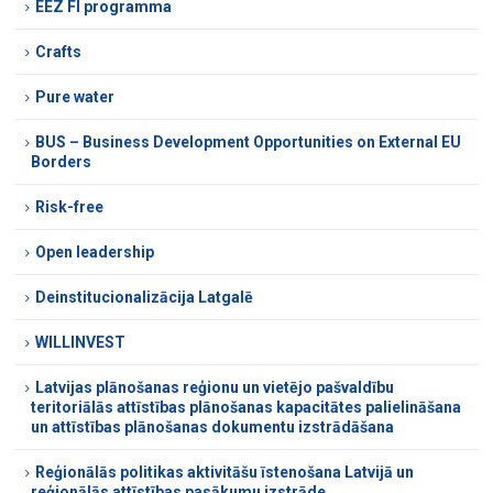
EEZ FI programma
Crafts
Pure water
BUS – Business Development Opportunities on External EU
Borders
Risk-free
Open leadership
Deinstitucionalizācija Latgalē
WILLINVEST
Latvijas plānošanas reģionu un vietējo pašvaldību
teritoriālās attīstības plānošanas kapacitātes palielināšana
un attīstības plānošanas dokumentu izstrādāšana
Reģionālās politikas aktivitāšu īstenošana Latvijā un
reģionālās attīstības pasākumu izstrāde