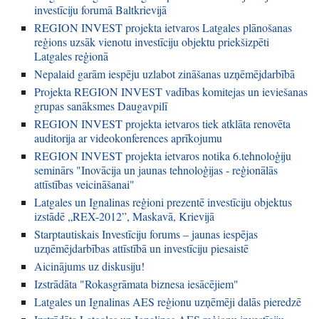
investīciju forumā Baltkrievijā
REGION INVEST projekta ietvaros Latgales plānošanas
reģions uzsāk vienotu investīciju objektu priekšizpēti
Latgales reģionā
Nepalaid garām iespēju uzlabot zināšanas uzņēmējdarbībā
Projekta REGION INVEST vadības komitejas un ieviešanas
grupas sanāksmes Daugavpilī
REGION INVEST projekta ietvaros tiek atklāta renovēta
auditorija ar videokonferences aprīkojumu
REGION INVEST projekta ietvaros notika 6.tehnoloģiju
seminārs "Inovācija un jaunas tehnoloģijas - reģionālās
attīstības veicināšanai"
Latgales un Ignalinas reģioni prezentē investīciju objektus
izstādē „REX-2012”, Maskavā, Krievijā
Starptautiskais Investīciju forums – jaunas iespējas
uzņēmējdarbības attīstībā un investīciju piesaistē
Aicinājums uz diskusiju!
Izstrādāta "Rokasgrāmata biznesa iesācējiem"
Latgales un Ignalinas AES reģionu uzņēmēji dalās pieredzē