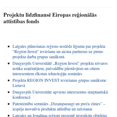
Projektu līdzfinansē Eiropas reģionālās
attīstības fonds
Latgales plānošanas reģions noslēdz līgumu par projekta
"Region Invest" ieviešanu un aicina partnerus uz pirmo
projekta darba grupas sanāksmi.
Daugavpils Universitātē „Region Invest” projekta ietvaros
notika uzņēmējiem, pašvaldību pārstāvjiem un citiem
interesentiem rīkotais tehnoloģiju seminārs
Projekta REGION INVEST ieviešanas grupas sanāksme
Lietuvā
Daugavpils Universitāte apvieno interesentus starptautiskā
konferencē
Patentzinību seminārs „Dizainparaugi un preču zīmes” –
iespēja inovatīvu produktu attīstībai un ražošanai
Latgales un Ignalinas reģioni prezentē investīciju objektus