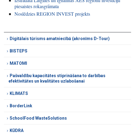
Izstrādāta Latgales un Ignalinas AES reģionu investīciju
piesaistes rokasgrāmata
Noslēdzies REGION INVEST projekts
Digitālais tūrisms amatniecībā (akronīms D-Tour)
BISTEPS
MATOMI
Pašvaldību kapacitātes stiprināšana to darbības
efektivitātes un kvalitātes uzlabošanai
KLIMATS
BorderLink
SchoolFood WasteSolutions
KŪDRA