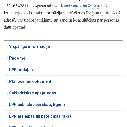
+37165428111, e-pasta adrese
datuaizsardziba@lpr.gov.lv
.
Izmantojot šo kontaktinformāciju vai vēršoties Reģiona juridiskajā
adresē, var uzdot jautājumu un saņemt konsultācijas par personas
datu apstrādi.
Vispārīga informācija
Padome
LPR nodaļas
Plānošanas dokumenti
Sabiedriskās apspriedes
LPR publiskie pārskati, līgumi
LPR atzinības un pateicības raksti