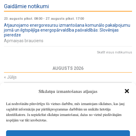
Gaidāmie notikumi
23. augusts plkst. 08:00
-
27. augusts plkst. 17:00
Atjaunojamo energoresursu izmantošana komunālo pakalpojumu
jomā un ilgtspējīga energopārvaldība pašvaldībās: Slovēnijas
pieredze
Apmaiņas brauciens
Skatīt visus notikumus
AUGUSTS 2026
«
Jūlijs
Pi
Ot
Tr
Ce
Pi
Se
Sv
Sīkdatņu izmantošanas atļaujas
27
28
29
30
31
1
2
3
4
5
6
7
8
9
Lai nodrošinātu pilnvērtīgu šīs vietnes darbību, mēs izmantojam sīkdatnes, kas ļauj
10
11
12
13
14
15
16
saglabāt informāciju par pārlūkprogrammas darbībām un unikālu lietotāja
identifikatoru. Ja nepiekrītat sīkdatņu izmantošanai, dažas no vietnē piedāvātajām
17
18
19
20
21
22
23
iespējām var tikt ierobežotas.
24
25
26
27
28
29
30
31
1
2
3
4
5
6