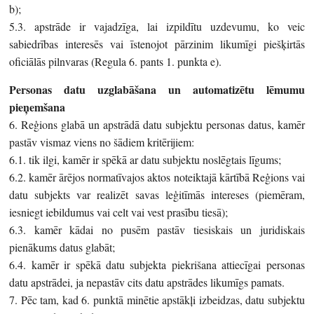
b);
5.3. apstrāde ir vajadzīga, lai izpildītu uzdevumu, ko veic
sabiedrības interesēs vai īstenojot pārzinim likumīgi piešķirtās
oficiālās pilnvaras (Regula 6. pants 1. punkta e).
Personas datu uzglabāšana un automatizētu lēmumu
pieņemšana
6. Reģions glabā un apstrādā datu subjektu personas datus, kamēr
pastāv vismaz viens no šādiem kritērijiem:
6.1. tik ilgi, kamēr ir spēkā ar datu subjektu noslēgtais līgums;
6.2. kamēr ārējos normatīvajos aktos noteiktajā kārtībā Reģions vai
datu subjekts var realizēt savas leģitīmās intereses (piemēram,
iesniegt iebildumus vai celt vai vest prasību tiesā);
6.3. kamēr kādai no pusēm pastāv tiesiskais un juridiskais
pienākums datus glabāt;
6.4. kamēr ir spēkā datu subjekta piekrišana attiecīgai personas
datu apstrādei, ja nepastāv cits datu apstrādes likumīgs pamats.
7. Pēc tam, kad 6. punktā minētie apstākļi izbeidzas, datu subjektu