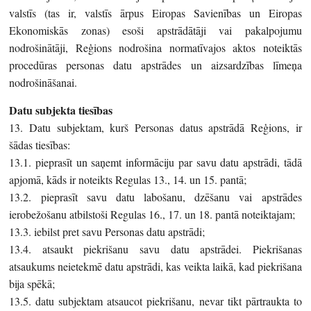
valstīs (tas ir, valstīs ārpus Eiropas Savienības un Eiropas
Ekonomiskās zonas) esoši apstrādātāji vai pakalpojumu
nodrošinātāji, Reģions nodrošina normatīvajos aktos noteiktās
procedūras personas datu apstrādes un aizsardzības līmeņa
nodrošināšanai.
Datu subjekta tiesības
13. Datu subjektam, kurš Personas datus apstrādā Reģions, ir
šādas tiesības:
13.1. pieprasīt un saņemt informāciju par savu datu apstrādi, tādā
apjomā, kāds ir noteikts Regulas 13., 14. un 15. pantā;
13.2. pieprasīt savu datu labošanu, dzēšanu vai apstrādes
ierobežošanu atbilstoši Regulas 16., 17. un 18. pantā noteiktajam;
13.3. iebilst pret savu Personas datu apstrādi;
13.4. atsaukt piekrišanu savu datu apstrādei. Piekrišanas
atsaukums neietekmē datu apstrādi, kas veikta laikā, kad piekrišana
bija spēkā;
13.5. datu subjektam atsaucot piekrišanu, nevar tikt pārtraukta to