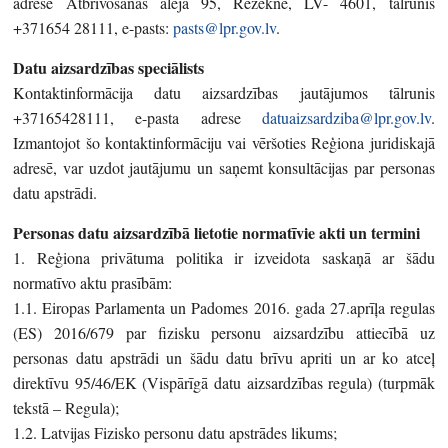
adrese Atbrīvošanas aleja 95, Rēzekne, LV- 4601, tālrunis
+371654 28111, e-pasts:
pasts@lpr.gov.lv
.
Datu aizsardzības speciālists
Kontaktinformācija datu aizsardzības jautājumos tālrunis
+37165428111, e-pasta adrese
datuaizsardziba@lpr.gov.lv
.
Izmantojot šo kontaktinformāciju vai vēršoties Reģiona juridiskajā
adresē, var uzdot jautājumu un saņemt konsultācijas par personas
datu apstrādi.
Personas datu aizsardzībā lietotie normatīvie akti un termini
1. Reģiona privātuma politika ir izveidota saskaņā ar šādu
normatīvo aktu prasībām:
1.1. Eiropas Parlamenta un Padomes 2016. gada 27.aprīļa regulas
(ES) 2016/679 par fizisku personu aizsardzību attiecībā uz
personas datu apstrādi un šādu datu brīvu apriti un ar ko atceļ
direktīvu 95/46/EK (Vispārīgā datu aizsardzības regula) (turpmāk
tekstā – Regula);
1.2. Latvijas Fizisko personu datu apstrādes likums;