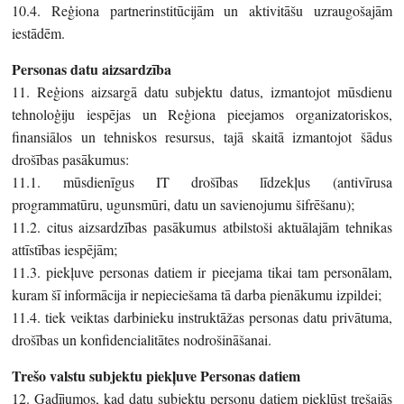
10.4. Reģiona partnerinstitūcijām un aktivitāšu uzraugošajām
iestādēm.
Personas datu aizsardzība
11. Reģions aizsargā datu subjektu datus, izmantojot mūsdienu
tehnoloģiju iespējas un Reģiona pieejamos organizatoriskos,
finansiālos un tehniskos resursus, tajā skaitā izmantojot šādus
drošības pasākumus:
11.1. mūsdienīgus IT drošības līdzekļus (antivīrusa
programmatūru, ugunsmūri, datu un savienojumu šifrēšanu);
11.2. citus aizsardzības pasākumus atbilstoši aktuālajām tehnikas
attīstības iespējām;
11.3. piekļuve personas datiem ir pieejama tikai tam personālam,
kuram šī informācija ir nepieciešama tā darba pienākumu izpildei;
11.4. tiek veiktas darbinieku instruktāžas personas datu privātuma,
drošības un konfidencialitātes nodrošināšanai.
Trešo valstu subjektu piekļuve Personas datiem
12. Gadījumos, kad datu subjektu personu datiem piekļūst trešajās