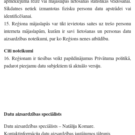
apmeklējuma reizē vai mājaslapas lietošanas statistikas veidošanai.
Sīkdatnes netiek izmantotas fizisku personu datu apstrādei vai
identificēšanai.
15. Reģiona mājaslapās var tikt ievietotas saites uz trešo personu
interneta mājaslapām, kurām ir savi lietošanas un personas datu
aizsardzības noteikumi, par ko Reģions nenes atbildību.
Citi noteikumi
16. Reģionam ir tiesības veikt papildinājumus Privātuma politikā,
padarot pieejamu datu subjektiem tā aktuālo versiju.
Datu aizsardzības speciālists
Datu aizsardzības speciālists – Natālija Komare.
Kontaktinformācija datu aizsardzības jautājumos tālrunis