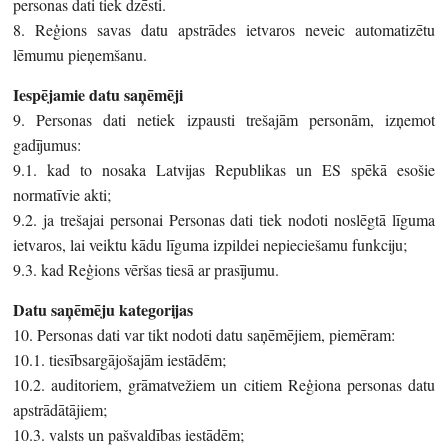
personas dati tiek dzēsti.
8. Reģions savas datu apstrādes ietvaros neveic automatizētu
lēmumu pieņemšanu.
Iespējamie datu saņēmēji
9. Personas dati netiek izpausti trešajām personām, izņemot
gadījumus:
9.1. kad to nosaka Latvijas Republikas un ES spēkā esošie
normatīvie akti;
9.2. ja trešajai personai Personas dati tiek nodoti noslēgtā līguma
ietvaros, lai veiktu kādu līguma izpildei nepieciešamu funkciju;
9.3. kad Reģions vēršas tiesā ar prasījumu.
Datu saņēmēju kategorijas
10. Personas dati var tikt nodoti datu saņēmējiem, piemēram:
10.1. tiesībsargājošajām iestādēm;
10.2. auditoriem, grāmatvežiem un citiem Reģiona personas datu
apstrādātājiem;
10.3. valsts un pašvaldības iestādēm;