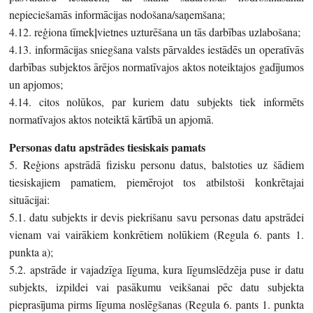
nepieciešamās informācijas nodošana/saņemšana;
4.12. reģiona tīmekļvietnes uzturēšana un tās darbības uzlabošana;
4.13. informācijas sniegšana valsts pārvaldes iestādēs un operatīvās
darbības subjektos ārējos normatīvajos aktos noteiktajos gadījumos
un apjomos;
4.14. citos nolūkos, par kuriem datu subjekts tiek informēts
normatīvajos aktos noteiktā kārtībā un apjomā.
Personas datu apstrādes tiesiskais pamats
5. Reģions apstrādā fizisku personu datus, balstoties uz šādiem
tiesiskajiem pamatiem, piemērojot tos atbilstoši konkrētajai
situācijai:
5.1. datu subjekts ir devis piekrišanu savu personas datu apstrādei
vienam vai vairākiem konkrētiem nolūkiem (Regula 6. pants 1.
punkta a);
5.2. apstrāde ir vajadzīga līguma, kura līgumslēdzēja puse ir datu
subjekts, izpildei vai pasākumu veikšanai pēc datu subjekta
pieprasījuma pirms līguma noslēgšanas (Regula 6. pants 1. punkta