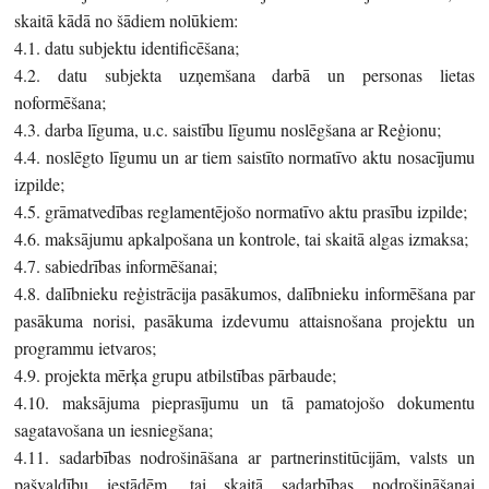
skaitā kādā no šādiem nolūkiem:
4.1. datu subjektu identificēšana;
4.2. datu subjekta uzņemšana darbā un personas lietas
noformēšana;
4.3. darba līguma, u.c. saistību līgumu noslēgšana ar Reģionu;
4.4. noslēgto līgumu un ar tiem saistīto normatīvo aktu nosacījumu
izpilde;
4.5. grāmatvedības reglamentējošo normatīvo aktu prasību izpilde;
4.6. maksājumu apkalpošana un kontrole, tai skaitā algas izmaksa;
4.7. sabiedrības informēšanai;
4.8. dalībnieku reģistrācija pasākumos, dalībnieku informēšana par
pasākuma norisi, pasākuma izdevumu attaisnošana projektu un
programmu ietvaros;
4.9. projekta mērķa grupu atbilstības pārbaude;
4.10. maksājuma pieprasījumu un tā pamatojošo dokumentu
sagatavošana un iesniegšana;
4.11. sadarbības nodrošināšana ar partnerinstitūcijām, valsts un
pašvaldību iestādēm, tai skaitā sadarbības nodrošināšanai