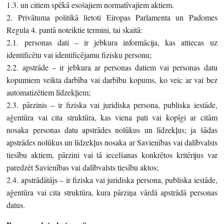
1.3. un citiem spēkā esošajiem normatīvajiem aktiem.
2. Privātuma politikā lietoti Eiropas Parlamenta un Padomes
Regula 4. pantā noteiktie termini, tai skaitā:
2.1. personas dati – ir jebkura informācija, kas attiecas uz
identificētu vai identificējamu fizisku personu;
2.2. apstrāde – ir jebkura ar personas datiem vai personas datu
kopumiem veikta darbība vai darbību kopums, ko veic ar vai bez
automatizētiem līdzekļiem;
2.3. pārzinis – ir fiziska vai juridiska persona, publiska iestāde,
aģentūra vai cita struktūra, kas viena pati vai kopīgi ar citām
nosaka personas datu apstrādes nolūkus un līdzekļus; ja šādas
apstrādes nolūkus un līdzekļus nosaka ar Savienības vai dalībvalsts
tiesību aktiem, pārzini vai tā iecelšanas konkrētos kritērijus var
paredzēt Savienības vai dalībvalsts tiesību aktos;
2.4. apstrādātājs – ir fiziska vai juridiska persona, publiska iestāde,
aģentūra vai cita struktūra, kura pārziņa vārdā apstrādā personas
datus.