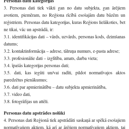
Personas datu kategorijas
3. Personas dati tiek vākti gan no datu subjekta, gan ārējiem
avotiem, piemēram, no Reģiona rīcībā esošajām datu bāzēm un
reģistriem. Personas datu kategorijas, kuras Reģions lielākoties, bet
ne tikai, vāc un apstrādā, ir:
3.1. identifikācijas dati – vārds, uzvārds, personas kods, dzimšanas
datums;
3.2. kontaktinformācija – adrese, tālruņa numurs, e-pasta adrese;
3.3. profesionālie dati – izglītība, amats, darba vieta;
3.4. īpašās kategorijas personas dati;
3.5. dati, kas iegūti un/vai radīti, pildot normatīvajos aktos
paredzētus pienākumus;
3.6. dati par apmierinātību – datu subjekta apmierinātība,
3.7. video dati,
3.8. fotogrāfijas un attēli.
Personas datu apstrādes nolūki
4. Personas dati Reģionā tiek apstrādāti saskaņā ar spēkā esošajiem
normatīvajiem aktiem, kā arī ar ārējiem normatīvajiem aktiem, tai