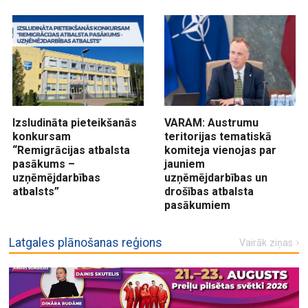
Izsludināta pieteikšanās
VARAM: Austrumu
konkursam
teritorijas tematiskā
“Remigrācijas atbalsta
komiteja vienojas par
pasākums –
jauniem
uzņēmējdarbības
uzņēmējdarbības un
atbalsts”
drošības atbalsta
pasākumiem
Latgales plānošanas reģions
Vairāk ziņas