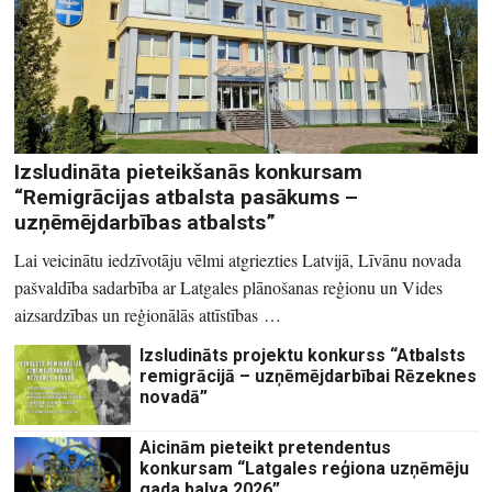
Izsludināta pieteikšanās konkursam
“Remigrācijas atbalsta pasākums –
uzņēmējdarbības atbalsts”
Lai veicinātu iedzīvotāju vēlmi atgriezties Latvijā, Līvānu novada
pašvaldība sadarbība ar Latgales plānošanas reģionu un Vides
aizsardzības un reģionālās attīstības …
Izsludināts projektu konkurss “Atbalsts
remigrācijā – uzņēmējdarbībai Rēzeknes
novadā”
Aicinām pieteikt pretendentus
konkursam “Latgales reģiona uzņēmēju
gada balva 2026”