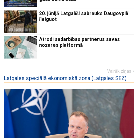
20. jūnijā Latgalīši sabrauks Daugovpilī
īleiguot
Atrodi sadarbības partnerus savas
nozares platformā
Vairāk ziņas
Latgales speciālā ekonomiskā zona (Latgales SEZ)