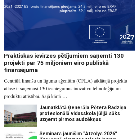
Praktiskas ievirzes pētījumiem saņemti 130
projekti par 75 miljoniem eiro publiskā
finansējuma
Centrālā finanšu un līgumu aģentūra (CFLA) atklātajā projektu
atlasē ir saņēmusi 130 iesniegumus inovatīvu tehnoloģiju un
produktu attīstībai. Šajā kārtā …
Jaunatklātā Ģenerāļa Pētera Radziņa
profesionālā vidusskola jūlijā sāks
uzņemt pirmos audzēkņus
Seminars jaunīšim “Atzolys 2026”