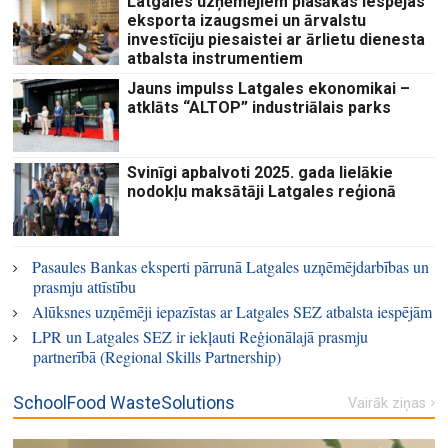
Latgales uzņēmējiem plašākas iespējas
eksporta izaugsmei un ārvalstu
investīciju piesaistei ar ārlietu dienesta
atbalsta instrumentiem
Jauns impulss Latgales ekonomikai –
atklāts “ALTOP” industriālais parks
Svinīgi apbalvoti 2025. gada lielākie
nodokļu maksātāji Latgales reģionā
Pasaules Bankas eksperti pārrunā Latgales uzņēmējdarbības un
prasmju attīstību
Alūksnes uzņēmēji iepazīstas ar Latgales SEZ atbalsta iespējām
LPR un Latgales SEZ ir iekļauti Reģionālajā prasmju
partnerībā (Regional Skills Partnership)
SchoolFood WasteSolutions
Vairāk ziņas