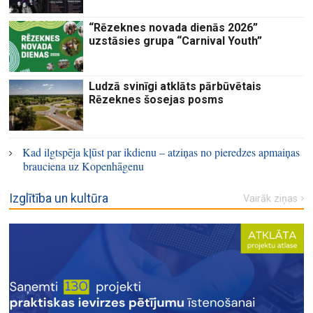
“Rēzeknes novada dienās 2026”
uzstāsies grupa “Carnival Youth”
Ludzā svinīgi atklāts pārbūvētais
Rēzeknes šosejas posms
Kad ilgtspēja kļūst par ikdienu – atziņas no pieredzes apmaiņas
brauciena uz Kopenhāgenu
Izglītība un kultūra
Vairāk ziņas