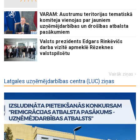
VARAM: Austrumu teritorijas tematiskā
komiteja vienojas par jauniem
uzņēmējdarbības un drošības atbalsta
pasākumiem
Valsts prezidents Edgars Rinkēvičs
darba vizītē apmeklē Rēzeknes
valstspilsētu
Vairāk ziņas
Latgales uzņēmējdarbības centra (LUC) ziņas