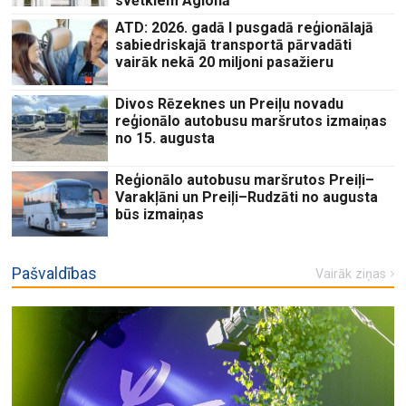
svētkiem Aglonā
ATD: 2026. gadā I pusgadā reģionālajā
sabiedriskajā transportā pārvadāti
vairāk nekā 20 miljoni pasažieru
Divos Rēzeknes un Preiļu novadu
reģionālo autobusu maršrutos izmaiņas
no 15. augusta
Reģionālo autobusu maršrutos Preiļi–
Varakļāni un Preiļi–Rudzāti no augusta
būs izmaiņas
Pašvaldības
Vairāk ziņas