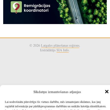
© 2026
Latgales plānošanas reģions
.
Izstrādātājs
SIA Info
.
Sīkdatņu izmantošanas atļaujas
Lai nodrošinātu pilnvērtīgu šīs vietnes darbību, mēs izmantojam sīkdatnes, kas ļauj
saglabāt informāciju par pārlūkprogrammas darbībām un unikālu lietotāja identifikatoru.