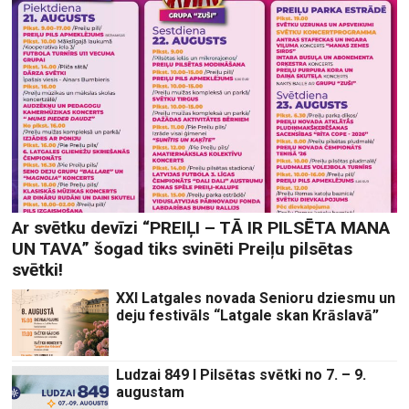
Ar svētku devīzi “PREIĻI – TĀ IR PILSĒTA MANA
UN TAVA” šogad tiks svinēti Preiļu pilsētas
svētki!
XXI Latgales novada Senioru dziesmu un
deju festivāls “Latgale skan Krāslavā”
Ludzai 849 I Pilsētas svētki no 7. – 9.
augustam