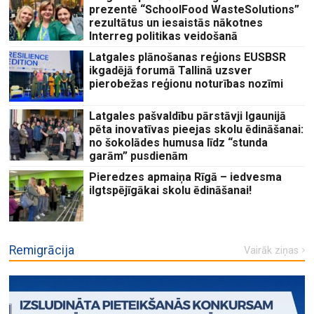
prezentē “SchoolFood WasteSolutions”
rezultātus un iesaistās nākotnes
Interreg politikas veidošanā
Latgales plānošanas reģions EUSBSR
ikgadējā forumā Tallinā uzsver
pierobežas reģionu noturības nozīmi
Latgales pašvaldību pārstāvji Igaunijā
pēta inovatīvas pieejas skolu ēdināšanai:
no šokolādes humusa līdz “stunda
garām” pusdienām
Pieredzes apmaiņa Rīgā – iedvesma
ilgtspējīgākai skolu ēdināšanai!
Remigrācija
Vairāk ziņas