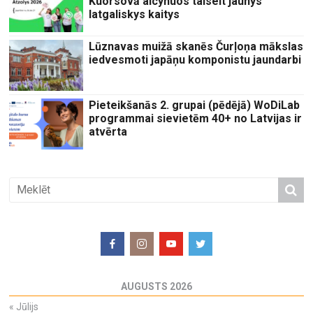
Kuorsovā aicynuos taiseit jaunys
latgaliskys kaitys
Lūznavas muižā skanēs Čurļoņa mākslas
iedvesmoti japāņu komponistu jaundarbi
Pieteikšanās 2. grupai (pēdējā) WoDiLab
programmai sievietēm 40+ no Latvijas ir
atvērta
AUGUSTS 2026
«
Jūlijs