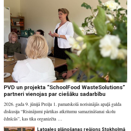
PVD un projekta “SchoolFood WasteSolutions”
partneri vienojas par ciešāku sadarbību
2026. gada 9. jūnijā Preiļu 1. pamatskolā norisinājās apaļā galda
diskusija “Risinājumi pārtikas atkritumu samazināšanai skolu
ēdnīcās”, kas tika organizēta …
Latgales plānošanas reģions Stokholmā