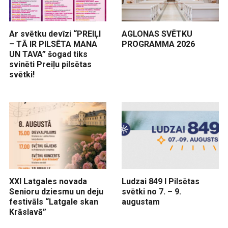
AGLONAS SVĒTKU
Ar svētku devīzi “PREIĻI
PROGRAMMA 2026
– TĀ IR PILSĒTA MANA
UN TAVA” šogad tiks
svinēti Preiļu pilsētas
svētki!
XXI Latgales novada
Ludzai 849 I Pilsētas
Senioru dziesmu un deju
svētki no 7. – 9.
festivāls “Latgale skan
augustam
Krāslavā”