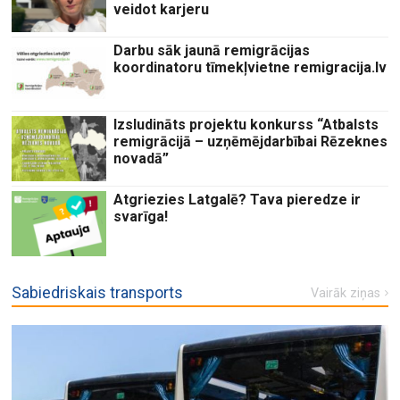
veidot karjeru
Darbu sāk jaunā remigrācijas
koordinatoru tīmekļvietne remigracija.lv
Izsludināts projektu konkurss “Atbalsts
remigrācijā – uzņēmējdarbībai Rēzeknes
novadā”
Atgriezies Latgalē? Tava pieredze ir
svarīga!
Sabiedriskais transports
Vairāk ziņas