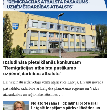
Izsludināta pieteikšanās konkursam
“Remigrācijas atbalsta pasākums –
uzņēmējdarbības atbalsts”
Lai veicinātu iedzīvotāju vēlmi atgriezties Latvijā, Līvānu novada
pašvaldība sadarbība ar Latgales plānošanas reģionu un Vides
aizsardzības un reģionālās attīstības …
No atgriešanās līdz jaunai profesijai –
Latgalē iespējams pārkvalificēties un