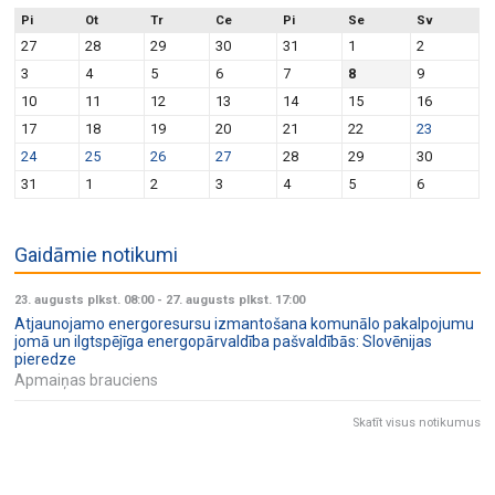
Pi
Ot
Tr
Ce
Pi
Se
Sv
27
28
29
30
31
1
2
3
4
5
6
7
8
9
10
11
12
13
14
15
16
17
18
19
20
21
22
23
24
25
26
27
28
29
30
31
1
2
3
4
5
6
Gaidāmie notikumi
23. augusts plkst. 08:00
-
27. augusts plkst. 17:00
Atjaunojamo energoresursu izmantošana komunālo pakalpojumu
jomā un ilgtspējīga energopārvaldība pašvaldībās: Slovēnijas
pieredze
Apmaiņas brauciens
Skatīt visus notikumus