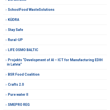
SchoolFood WasteSolutions
KŪDRA
Stay Safe
Rural-UP
LIFE OSMO BALTIC
Projekts “Development of AI – ICT for Manufacturing EDIH
in Latvia”
BSR Food Coalition
Crafts 2.0
Pure water II
SMEPRO REG