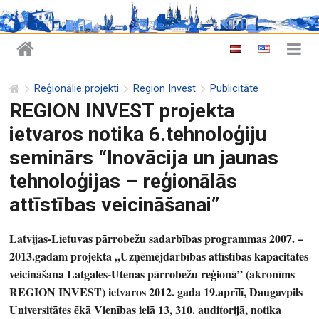
Reģionālie projekti
Region Invest
Publicitāte
REGION INVEST projekta
ietvaros notika 6.tehnoloģiju
seminārs “Inovācija un jaunas
tehnoloģijas – reģionālās
attīstības veicināšanai”
Latvijas-Lietuvas pārrobežu sadarbības programmas 2007. –
2013.gadam projekta „Uzņēmējdarbības attīstības kapacitātes
veicināšana Latgales-Utenas pārrobežu reģionā” (akronīms
REGION INVEST) ietvaros 2012. gada 19.aprīlī, Daugavpils
Universitātes ēkā Vienības ielā 13, 310. auditorijā, notika