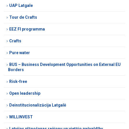
UAP Latgale
Tour de Crafts
EEZ FI programma
Crafts
Pure water
BUS – Business Development Opportunities on External EU
Borders
Risk-free
Open leadership
Deinstitucionalizācija Latgalē
WILLINVEST
Latvijas plānošanas reģionu un vietējo pašvaldību