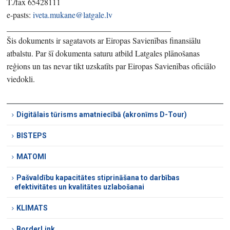
T./fax 65428111
e-pasts:
iveta.mukane@latgale.lv
________________________________________
Šis dokuments ir sagatavots ar Eiropas Savienības finansiālu
atbalstu. Par šī dokumenta saturu atbild Latgales plānošanas
reģions un tas nevar tikt uzskatīts par Eiropas Savienības oficiālo
viedokli.
Digitālais tūrisms amatniecībā (akronīms D-Tour)
BISTEPS
MATOMI
Pašvaldību kapacitātes stiprināšana to darbības
efektivitātes un kvalitātes uzlabošanai
KLIMATS
BorderLink