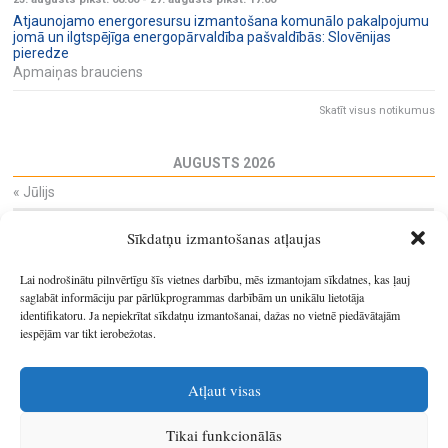
Atjaunojamo energoresursu izmantošana komunālo pakalpojumu
jomā un ilgtspējīga energopārvaldība pašvaldībās: Slovēnijas
pieredze
Apmaiņas brauciens
Skatīt visus notikumus
AUGUSTS 2026
«
Jūlijs
Pi
Ot
Tr
Ce
Pi
Se
Sv
Sīkdatņu izmantošanas atļaujas
27
28
29
30
31
1
2
3
4
5
6
7
8
9
Lai nodrošinātu pilnvērtīgu šīs vietnes darbību, mēs izmantojam sīkdatnes, kas ļauj
10
11
12
13
14
15
16
saglabāt informāciju par pārlūkprogrammas darbībām un unikālu lietotāja
identifikatoru. Ja nepiekrītat sīkdatņu izmantošanai, dažas no vietnē piedāvātajām
17
18
19
20
21
22
23
iespējām var tikt ierobežotas.
24
25
26
27
28
29
30
31
1
2
3
4
5
6
Atļaut visas
Tikai funkcionālās