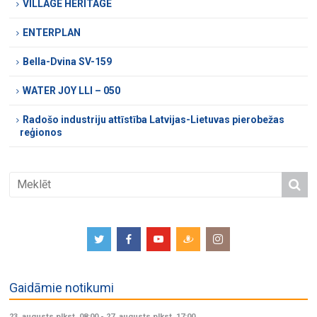
VILLAGE HERITAGE
ENTERPLAN
Bella-Dvina SV-159
WATER JOY LLI – 050
Radošo industriju attīstība Latvijas-Lietuvas pierobežas
reģionos
Gaidāmie notikumi
23. augusts plkst. 08:00
-
27. augusts plkst. 17:00