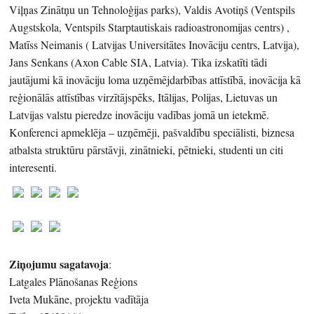
Viļņas Zinātņu un Tehnoloģijas parks), Valdis Avotiņš (Ventspils
Augstskola, Ventspils Starptautiskais radioastronomijas centrs) ,
Matīss Neimanis ( Latvijas Universitātes Inovāciju centrs, Latvija),
Jans Senkans (Axon Cable SIA, Latvia). Tika izskatīti tādi
jautājumi kā inovāciju loma uzņēmējdarbības attīstībā, inovācija kā
reģionālās attīstības virzītājspēks, Itālijas, Polijas, Lietuvas un
Latvijas valstu pieredze inovāciju vadības jomā un ietekmē.
Konferenci apmeklēja – uzņēmēji, pašvaldību speciālisti, biznesa
atbalsta struktūru pārstāvji, zinātnieki, pētnieki, studenti un citi
interesenti.
Ziņojumu sagatavoja
:
Latgales Plānošanas Reģions
Iveta Mukāne, projektu vadītāja