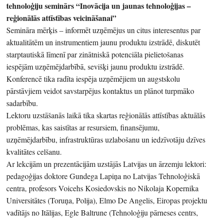
tehnoloģiju seminārs “Inovācija un jaunas tehnoloģijas –
reģionālās attīstības veicināšanai”
Semināra mērķis – informēt uzņēmējus un citus interesentus par
aktualitātēm un instrumentiem jaunu produktu izstrādē, diskutēt
starptautiskā līmenī par zinātniskā potenciāla pielietošanas
iespējām uzņēmējdarbībā, sevišķi jaunu produktu izstrādē.
Konferencē tika radīta iespēja uzņēmējiem un augstskolu
pārstāvjiem veidot savstarpējus kontaktus un plānot turpmāko
sadarbību.
Lektoru uzstāšanās laikā tika skartas reģionālās attīstības aktuālās
problēmas, kas saistītas ar resursiem, finansējumu,
uzņēmējdarbību, infrastruktūras uzlabošanu un iedzīvotāju dzīves
kvalitātes celšanu.
Ar lekcijām un prezentācijām uzstājās Latvijas un ārzemju lektori:
pedagoģijas doktore Gundega Lapiņa no Latvijas Tehnoloģiskā
centra, profesors Voicehs Kosiedovskis no Nikolaja Kopernika
Universitātes (Toruņa, Polija), Elmo De Angelis, Eiropas projektu
vadītājs no Itālijas, Egle Baltrune (Tehnoloģiju pārneses centrs,