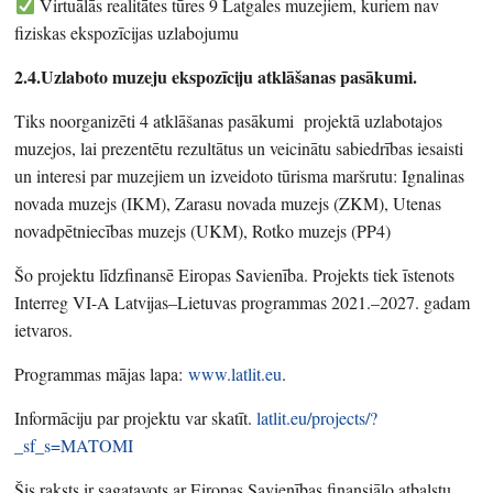
Virtuālās realitātes tūres 9 Latgales muzejiem, kuriem nav
fiziskas ekspozīcijas uzlabojumu
2.4.Uzlaboto muzeju ekspozīciju atklāšanas pasākumi.
Tiks noorganizēti 4 atklāšanas pasākumi projektā uzlabotajos
muzejos, lai prezentētu rezultātus un veicinātu sabiedrības iesaisti
un interesi par muzejiem un izveidoto tūrisma maršrutu: Ignalinas
novada muzejs (IKM), Zarasu novada muzejs (ZKM), Utenas
novadpētniecības muzejs (UKM), Rotko muzejs (PP4)
Šo projektu līdzfinansē Eiropas Savienība. Projekts tiek īstenots
Interreg VI-A Latvijas–Lietuvas programmas 2021.–2027. gadam
ietvaros.
Programmas mājas lapa:
www.latlit.eu
.
Informāciju par projektu var skatīt.
latlit.eu/projects/?
_sf_s=MATOMI
Šis raksts ir sagatavots ar Eiropas Savienības finansiālo atbalstu.