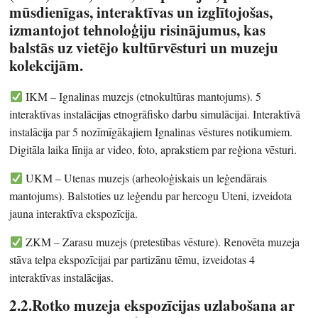
mūsdienīgas, interaktīvas un izglītojošas,
izmantojot tehnoloģiju risinājumus, kas
balstās uz vietējo kultūrvēsturi un muzeju
kolekcijām.
IKM – Ignalinas muzejs (etnokultūras mantojums). 5
interaktīvas instalācijas etnogrāfisko darbu simulācijai. Interaktīvā
instalācija par 5 nozīmīgākajiem Ignalinas vēstures notikumiem.
Digitāla laika līnija ar video, foto, aprakstiem par reģiona vēsturi.
UKM – Utenas muzejs (arheoloģiskais un leģendārais
mantojums). Balstoties uz leģendu par hercogu Uteni, izveidota
jauna interaktīva ekspozīcija.
ZKM – Zarasu muzejs (pretestības vēsture). Renovēta muzeja
stāva telpa ekspozīcijai par partizānu tēmu, izveidotas 4
interaktīvas instalācijas.
2.2.
Rotko muzeja ekspozīcijas uzlabošana ar