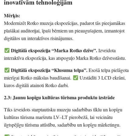
inovatīvām tehnoloģijām
Mērķis:
Modernizēt Rotko muzeja ekspozīcijas, padarot tās pieejamākas
plašākai auditorijai, īpaši bērniem un pieaugušajiem, izmantojot
digitālos un interaktīvos risinājumus.
Digitālā ekspozīcija “Marka Rotko dzīve”.
Izveidota
interaktīva ekspozīcija, kas atspoguļo Marka Rotko dzīvesstāstu.
Digitālā ekspozīcija “Klusuma telpa”.
Esošā telpa pielāgota
mierīgai Rotko mākslas baudīšanai.
Uzstādīti 3 LCD ekrāni,
kuros digitāli atainoti Rotko darbi.
2.3: Jaunu kopīgu kultūras tūrisma produktu izstrāde
Tiks izveidots starptautisku muzeju sadarbības tīklu un kopīgu
kultūras tūrisma maršrutu LV–LT pierobežā, lai veicinātu
ilgtspējīgu tūrisma attīstību, sadarbību un kopīgu mārketingu.