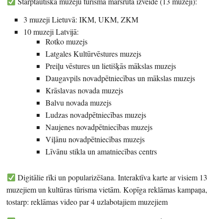
Starptautiskā muzeju tūrisma maršruta izveide (13 muzeji):
3 muzeji Lietuvā: IKM, UKM, ZKM
10 muzeji Latvijā:
Rotko muzejs
Latgales Kultūrvēstures muzejs
Preiļu vēstures un lietišķās mākslas muzejs
Daugavpils novadpētniecības un mākslas muzejs
Krāslavas novada muzejs
Balvu novada muzejs
Ludzas novadpētniecības muzejs
Naujenes novadpētniecības muzejs
Viļānu novadpētniecības muzejs
Līvānu stikla un amatniecības centrs
Digitālie rīki un popularizēšana. Interaktīva karte ar visiem 13
muzejiem un kultūras tūrisma vietām. Kopīga reklāmas kampaņa,
tostarp: reklāmas video par 4 uzlabotajiem muzejiem