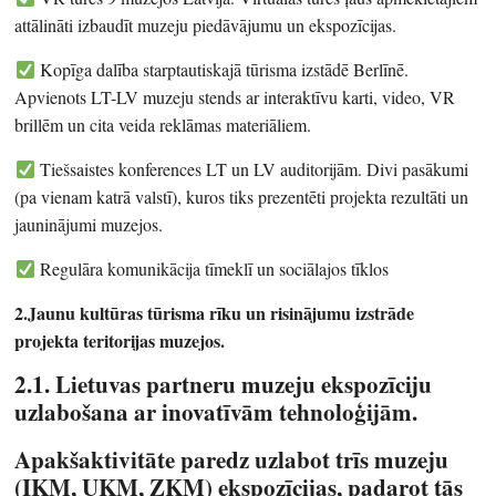
attālināti izbaudīt muzeju piedāvājumu un ekspozīcijas.
Kopīga dalība starptautiskajā tūrisma izstādē Berlīnē.
Apvienots LT-LV muzeju stends ar interaktīvu karti, video, VR
brillēm un cita veida reklāmas materiāliem.
Tiešsaistes konferences LT un LV auditorijām. Divi pasākumi
(pa vienam katrā valstī), kuros tiks prezentēti projekta rezultāti un
jauninājumi muzejos.
Regulāra komunikācija tīmeklī un sociālajos tīklos
2.Jaunu kultūras tūrisma rīku un risinājumu izstrāde
projekta teritorijas muzejos.
2
.1. Lietuvas partneru muzeju ekspozīciju
uzlabošana ar inovatīvām tehnoloģijām.
Apakšaktivitāte paredz uzlabot trīs muzeju
(IKM, UKM, ZKM) ekspozīcijas, padarot tās