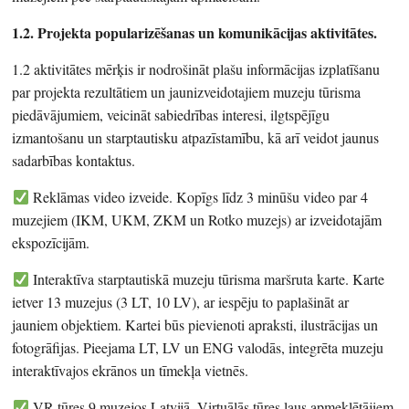
1.2. Projekta popularizēšanas un komunikācijas aktivitātes.
1.2 aktivitātes mērķis ir nodrošināt plašu informācijas izplatīšanu
par projekta rezultātiem un jaunizveidotajiem muzeju tūrisma
piedāvājumiem, veicināt sabiedrības interesi, ilgtspējīgu
izmantošanu un starptautisku atpazīstamību, kā arī veidot jaunus
sadarbības kontaktus.
Reklāmas video izveide. Kopīgs līdz 3 minūšu video par 4
muzejiem (IKM, UKM, ZKM un Rotko muzejs) ar izveidotajām
ekspozīcijām.
Interaktīva starptautiskā muzeju tūrisma maršruta karte. Karte
ietver 13 muzejus (3 LT, 10 LV), ar iespēju to paplašināt ar
jauniem objektiem. Kartei būs pievienoti apraksti, ilustrācijas un
fotogrāfijas. Pieejama LT, LV un ENG valodās, integrēta muzeju
interaktīvajos ekrānos un tīmekļa vietnēs.
VR tūres 9 muzejos Latvijā. Virtuālās tūres ļaus apmeklētājiem