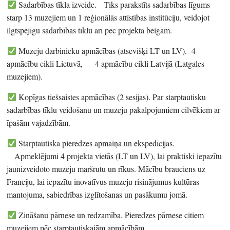
Sadarbības tīkla izveide. Tiks parakstīts sadarbības līgums
starp 13 muzejiem un 1 reģionālās attīstības institūciju, veidojot
ilgtspējīgu sadarbības tīklu arī pēc projekta beigām.
Muzeju darbinieku apmācības (atsevišķi LT un LV). 4
apmācību cikli Lietuvā, 4 apmācību cikli Latvijā (Latgales
muzejiem).
Kopīgas tiešsaistes apmācības (2 sesijas). Par starptautisku
sadarbības tīklu veidošanu un muzeju pakalpojumiem cilvēkiem ar
īpašām vajadzībām.
Starptautiska pieredzes apmaiņa un ekspedīcijas.
Apmeklējumi 4 projekta vietās (LT un LV), lai praktiski iepazītu
jaunizveidoto muzeju maršrutu un rīkus. Mācību brauciens uz
Franciju, lai iepazītu inovatīvus muzeju risinājumus kultūras
mantojuma, sabiedrības izglītošanas un pasākumu jomā.
Zināšanu pārnese un redzamība. Pieredzes pārnese citiem
muzejiem pēc starptautiskajām apmācībām.