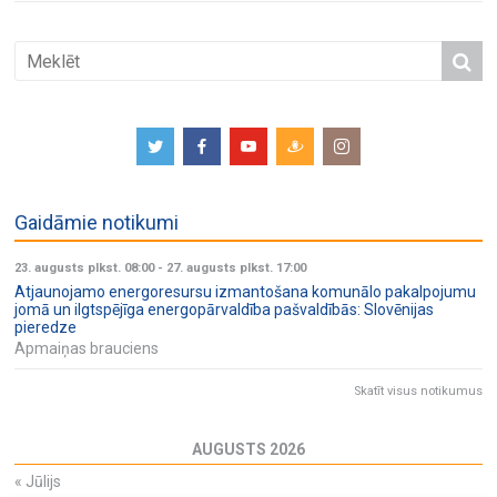
Gaidāmie notikumi
23. augusts plkst. 08:00
-
27. augusts plkst. 17:00
Atjaunojamo energoresursu izmantošana komunālo pakalpojumu
jomā un ilgtspējīga energopārvaldība pašvaldībās: Slovēnijas
pieredze
Apmaiņas brauciens
Skatīt visus notikumus
AUGUSTS 2026
«
Jūlijs