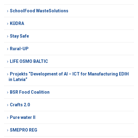
SchoolFood WasteSolutions
KŪDRA
Stay Safe
Rural-UP
LIFE OSMO BALTIC
Projekts “Development of AI – ICT for Manufacturing EDIH
in Latvia”
BSR Food Coalition
Crafts 2.0
Pure water II
SMEPRO REG