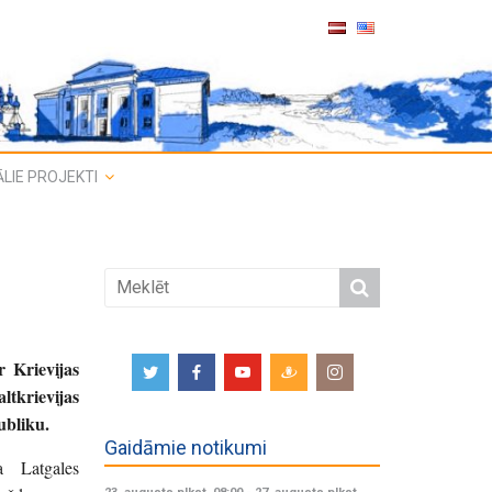
LIE PROJEKTI
r Krievijas
tkrievijas
ubliku.
Gaidāmie notikumi
ma Latgales