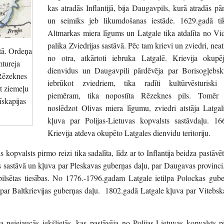
kas atradās Inflantijā, bija Daugavpils, kurā atradās pār
un seimiks jeb likumdošanas iestāde. 1629.gadā ti
Altmarkas miera līgums un Latgale tika atdalīta no Vi
palika Zviedrijas sastāvā. Pēc tam krievi un zviedri, neat
tā. Ordeņa
no otra, atkārtoti iebruka Latgalē. Krievija okupē
mtureja
dienvidus un Daugavpili pārdēvēja par Borisogļebsku
Rēzeknes
iebrūkot zviedriem, tika radīti kultūrvēsturiski
et ziemeļu
piemēram, tika nopostīta Rēzeknes pils. Tomēr 
īskapijas
noslēdzot Olivas miera līgumu, zviedri atstāja Latgal
kļuva par Polijas-Lietuvas kopvalsts sastāvdaļu. 16
Krievija atdeva okupēto Latgales dienvidu teritoriju.
 kopvalsts pirmo reizi tika sadalīta, līdz ar to Inflantija beidza pastāvē
s sastāvā un kļuva par Pleskavas guberņas daļu, par Daugavas provinc
 pilsētas tiesības. No 1776.-1796.gadam Latgale ietilpa Polockas gub
ar Baltkrievijas guberņas daļu. 1802.gadā Latgale kļuva par Vitebsk
neiejaucās iekšlietās, kas pastāvēja no Polijas-Lietuvas kopvalsts p