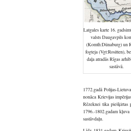
Latgales karte 16. gadsim
valsts Daugavpils ko
(Komth:Dünaburg) un 
fogteja (Vgt:Rositten), b
daļa atradās Rīgas arhib
sastāvā.
1772.gadā Polijas-Lietuvas
nonāca Krievijas impērija
Rēzeknei tika piešķirtas
1796.-1802.gadam kļuva p
sastāvdaļu.
Līdz 1831.gadam Krievija 