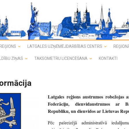
REĢIONS
LATGALES UZŅĒMĒJDARBĪBAS CENTRS
REĢIONĀ
LDĪBU ZIŅAS
TAKSOMETRU LICENCĒŠANA
KONTAKTI
formācija
Latgales reģions austrumos robežojas a
Federāciju, dienvidaustrumos ar Bal
Republiku, un dienvidos ar Lietuvas Rep
Pēc pašreizējā administratīvā iedalīju