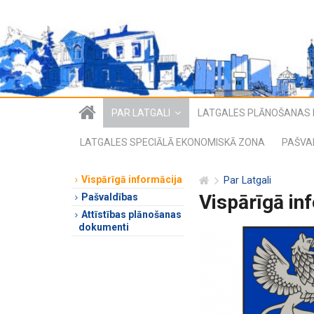
PAR LATGALI
LATGALES PLĀNOŠANAS 
LATGALES SPECIĀLĀ EKONOMISKĀ ZONA
PAŠVA
Vispārīgā informācija
Par Latgali
Vispārīgā in
Pašvaldības
Attīstības plānošanas
dokumenti