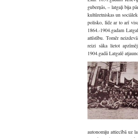
guberņās, – latgaļi bija pā
kultūretniskas un sociāle
polisko, līdz ar to arī v
1864.-1904.gadam Latgalē 
attīstību. Tomēr neizdev
reizi sāka lietot apzīm
1904.gadā Latgalē atjaunoj
autonomiju attiecībā uz la