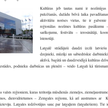
Kultūras jeb tautas nami ir nozīmīgas 
pulcēšanās, dažādu brīvā laika pavadīšana
aktivitāšu norises vietas, tie ir galvenie
reģionālas nozīmes kultūras pasākumu –
sarīkojumu, festivālu – ierosinātāji, koor
īstenotāji.
Latgalē strādājuši daudzi izcili latviešu 
dzejnieki, mūziķi un sabiedriskie darbinie
aktīvā, bagātā un daudzveidīgā kultūras dzīve 
, izstādes, podnieku darbnīcas un plenēri – veido Latgali kā tūrisma
as valsts reģioniem, kuras teritorija mūsdienās ziemeļos, ziemeļaustrum
mos, dienvidrietumos – Zemgales reģionu, kā arī austrumos ar Kr
ieviju. Latgales iedzīvotājus sauc par latgaļiem (latgaliešiem). Tie ie