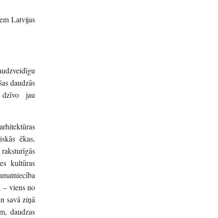
iem Latvijas
audzveidīgu
ušas daudzās
 dzīvo jau
arhitektūras
iskās ēkas,
raksturīgās
es kultūras
 amatniecība
a – viens no
un savā ziņā
jām, daudzas