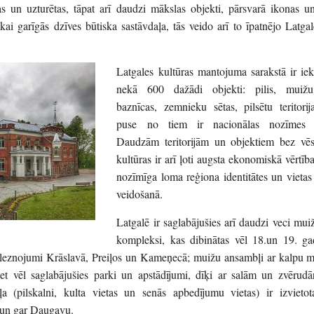
as un uzturētas, tāpat arī daudzi mākslas objekti, pārsvarā ikonas un
kai garīgās dzīves būtiska sastāvdaļa, tās veido arī to īpatnējo Latgal
Latgales kultūras mantojuma sarakstā ir iek
nekā 600 dažādi objekti: pilis, muižu
baznīcas, zemnieku sētas, pilsētu teritori
puse no tiem ir nacionālas nozīmes p
Daudzām teritorijām un objektiem bez vēs
kultūras ir arī ļoti augsta ekonomiskā vērtība
nozīmīga loma reģiona identitātes un vieta
veidošanā.
Latgalē ir saglabājušies arī daudzi veci mu
kompleksi, kas dibinātas vēl 18.un 19. ga
 gleznojumi Krāslavā, Preiļos un Kameņecā; muižu ansambļi ar kalpu m
iet vēl saglabājušies parki un apstādījumi, dīķi ar salām un zvērudā
a (pilskalni, kulta vietas un senās apbedījumu vietas) ir izvietot
ā un gar Daugavu.