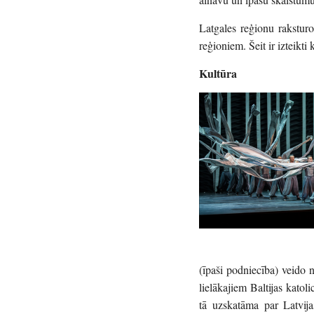
Latgales reģionu raksturo
reģioniem. Šeit ir izteikt
Kultūra
(īpaši podniecība) veido 
lielākajiem Baltijas kato
tā uzskatāma par Latvija