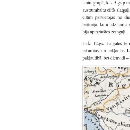
tautu grupā, kas 5.gs.p.m.ē
austrumbaltu ciltīs (latgaļ
ciltīm pārvietojās no di
teritorijā, kuru līdz tam 
bija apmetušies zemgaļi.
Līdz 12.gs. Latgales teri
iekarotas un iekļautas L
pakļautībā, bet dienvidi –