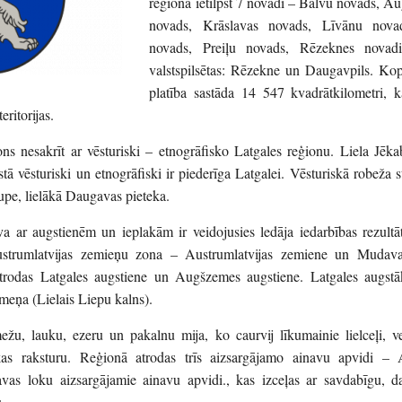
reģionā ietilpst 7 novadi – Balvu novads, 
novads, Krāslavas novads, Līvānu nova
novads, Preiļu novads, Rēzeknes novad
valstspilsētas: Rēzekne un Daugavpils. Kop
platība sastāda 14 547 kvadrātkilometri, k
eritorijas.
ns nesakrīt ar vēsturiski – etnogrāfisko Latgales reģionu. Liela Jēka
ā vēsturiski un etnogrāfiski ir piederīga Latgalei. Vēsturiskā robeža s
upe, lielākā Daugavas pieteka.
a ar augstienēm un ieplakām ir veidojusies ledāja iedarbības rezultā
Austrumlatvijas zemieņu zona – Austrumlatvijas zemiene un Mudav
atrodas Latgales augstiene un Augšzemes augstiene. Latgales augstā
īmeņa (Lielais Liepu kalns).
ežu, lauku, ezeru un pakalnu mija, ko caurvij līkumainie lielceļi, v
kas raksturu. Reģionā atrodas trīs aizsargājamo ainavu apvidi –
s loku aizsargājamie ainavu apvidi., kas izceļas ar savdabīgu, d
.