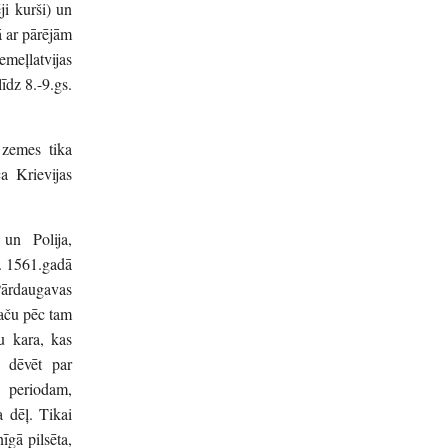
ēji kurši) un
pā ar pārējām
meļlatvijas
īdz 8.-9.gs.
s zemes tika
a Krievijas
 un Polija,
ā. 1561.gadā
ārdaugavas
taču pēc tam
ru kara, kas
 dēvēt par
s periodam,
a dēļ. Tikai
īgā pilsēta,