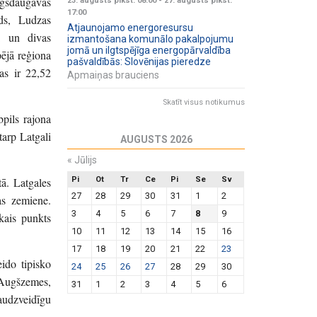
Augšdaugavas
23. augusts plkst. 08:00
-
27. augusts plkst.
17:00
ds, Ludzas
Atjaunojamo energoresursu
i un divas
izmantošana komunālo pakalpojumu
jomā un ilgtspējīga energopārvaldība
ējā reģiona
pašvaldībās: Slovēnijas pieredze
as ir 22,52
Apmaiņas brauciens
Skatīt visus notikumus
bpils rajona
tarp Latgali
AUGUSTS 2026
«
Jūlijs
tā. Latgales
Pi
Ot
Tr
Ce
Pi
Se
Sv
27
28
29
30
31
1
2
as zemiene.
3
4
5
6
7
8
9
kais punkts
10
11
12
13
14
15
16
17
18
19
20
21
22
23
eido tipisko
24
25
26
27
28
29
30
 Augšzemes,
31
1
2
3
4
5
6
audzveidīgu