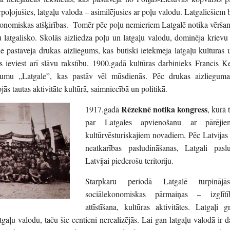
rpoļojušies, latgaļu valoda – asimilējusies ar poļu valodu. Latgaliešiem b
konomiskas atšķirības. Tomēr pēc poļu nemieriem Latgalē notika vēršan
isu latgalisko. Skolās aizliedza poļu un latgaļu valodu, dominēja kriev
pastāvēja drukas aizliegums, kas būtiski ietekmēja latgaļu kultūras u
ās ieviest arī slāvu rakstību. 1900.gadā kultūras darbinieks Francis
ējumu „Latgale”, kas pastāv vēl mūsdienās. Pēc drukas aizlieguma
ās tautas aktivitāte kultūrā, saimniecībā un politikā.
Rēzeknē notika kongress
1917.gadā
, kurā 
par Latgales apvienošanu ar pārējie
kultūrvēsturiskajiem novadiem. Pēc Latvija
neatkarības pasludināšanas, Latgali pasl
Latvijai piederošu teritoriju.
Starpkaru periodā Latgalē turpinājā
sociālekonomiskas pārmaiņas – izglīt
attīstīšana, kultūras aktivitātes. Latgaļi g
tgaļu valodu, taču šie centieni nerealizējās. Lai gan latgaļu valodā ir 