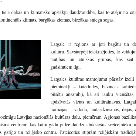
 liela dabas un klimatisko apstākļu daudzveidība, kas to atšķir no cit
i kontinentāls klimats, bargākas ziemas, biezākas sniega segas.
Latgale ir reģions ar ļoti bagātu un d
kultūru. Savstarpēji ietekmējoties, to veidoj
tautības un etniskās grupas, kas šeit
gadsimtiem ilgi.
Latgales kultūras mantojumu pārstāv izcili 
pieminekļi – katedrāles, baznīcas, sabiedr
pilsētu ansambļi, kā arī lauku viensētas, 
apdzīvotās vietas un kultūrainavas. Latgal
tradīcijas – valoda, tautasdziesmas, dejas,
nozīmīgu Latvijas nacionālās kultūras daļu, piemēram, Aglonas bazilik
licisma centriem, kas katru gadu pulcē daudzus tūkstošus svētceļnieku, 
s garīgo un reliģisko centru. Pateicoties stiprām reliģiskām tradīci