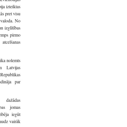
ija izteiktas
ās pret visu
u valoda. No
n izglītības
 Kemps pirmo
 atcelšanas
tika nolemts
m Latvijas
s Republikas
udināja par
s dažādas
ības jomas
ribēja iegūt
daudz vairāk