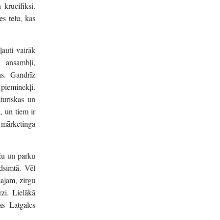
 krucifiksi.
es tēlu, kas
ļauti vairāk
 ansambļi,
jas. Gandrīz
ieminekļi.
turiskās un
, un tiem ir
s mārketinga
ižu un parku
dsimtā. Vēl
ājām, zirgu
rzi. Lielākā
as Latgales