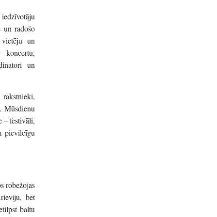
iedzīvotāju
s un radošo
 vietēju un
 koncertu,
dinatori un
rakstnieki,
ki. Mūsdienu
– festivāli,
m pievilcīgu
os robežojas
ieviju, bet
tilpst baltu