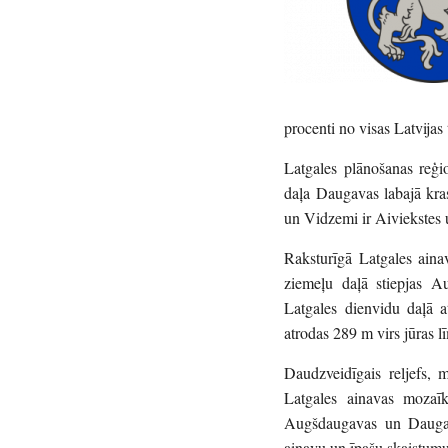
procenti no visas Latvijas t
Latgales plānošanas reģio
daļa Daugavas labajā krast
un Vidzemi ir Aiviekstes 
Raksturīgā Latgales ainav
ziemeļu daļā stiepjas 
Latgales dienvidu daļā 
atrodas 289 m virs jūras l
Daudzveidīgais reljefs, m
Latgales ainavas mozaī
Augšdaugavas un Daugava
ainavu un īpašu skaistumu