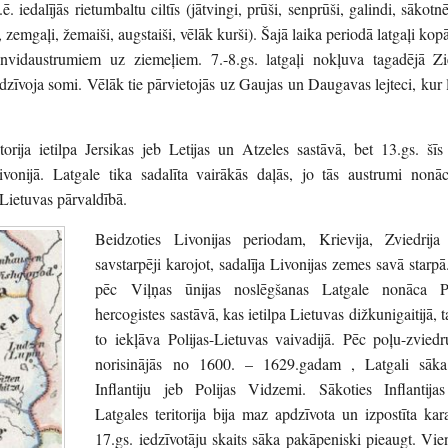
. iedalījās rietumbaltu ciltīs (jātvingi, prūši, senprūši, galindi, sākotn
i, zemgaļi, žemaiši, augstaiši, vēlāk kurši). Šajā laika periodā latgaļi ko
envidaustrumiem uz ziemeļiem. 7.-8.gs. latgaļi nokļuva tagadējā Zie
apdzīvoja somi. Vēlāk tie pārvietojās uz Gaujas un Daugavas lejteci, kur l
torija ietilpa Jersikas jeb Letijas un Atzeles sastāvā, bet 13.gs. šī
ivonijā. Latgale tika sadalīta vairākās daļās, jo tās austrumi nonāc
 Lietuvas pārvaldībā.
Beidzoties Livonijas periodam, Krievija, Zviedrija
savstarpēji karojot, sadalīja Livonijas zemes savā starp
pēc Viļņas ūnijas noslēgšanas Latgale nonāca P
hercogistes sastāvā, kas ietilpa Lietuvas dižkunigaitijā, 
to iekļāva Polijas-Lietuvas vaivadijā. Pēc poļu-zvied
norisinājās no 1600. – 1629.gadam , Latgali sāka
Inflantiju jeb Polijas Vidzemi. Sākoties Inflantija
Latgales teritorija bija maz apdzīvota un izpostīta kar
17.gs. iedzīvotāju skaits sāka pakāpeniski pieaugt. Vien