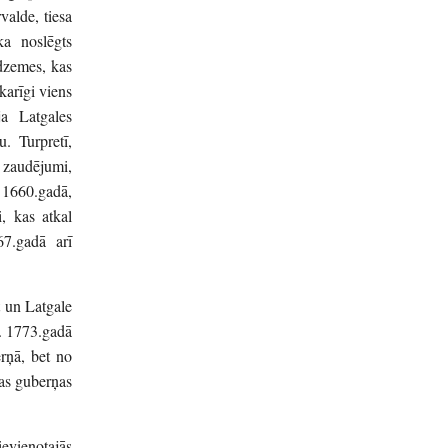
valde, tiesa
ka noslēgts
dzemes, kas
karīgi viens
ja Latgales
. Turpretī,
 zaudējumi,
1660.gadā,
i, kas atkal
67.gadā arī
t un Latgale
i. 1773.gadā
erņā, bet no
as guberņas
ievienotajās