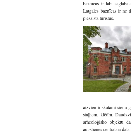
baznīcas ir labi saglabāt
Latgales baznīcas ir ne ti
piesaista tūristus.
aizvien ir skatāmi sienu
staļļiem, klētīm. Daudzv
arheoloģisko objektu daļ
augstienes centrālajā daļ