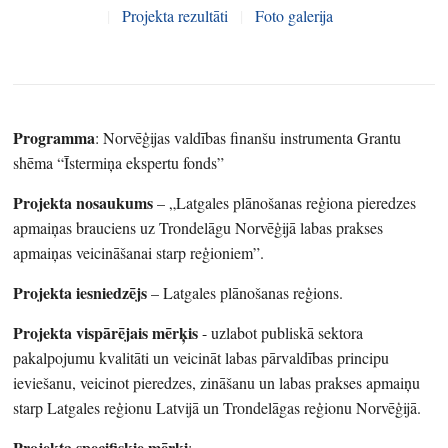
|
Projekta rezultāti
|
Foto galerija
Programma
: Norvēģijas valdības finanšu instrumenta Grantu
shēma “Īstermiņa ekspertu fonds”
Projekta nosaukums
– „Latgales plānošanas reģiona pieredzes
apmaiņas brauciens uz Trondelāgu Norvēģijā labas prakses
apmaiņas veicināšanai starp reģioniem”.
Projekta iesniedzējs
– Latgales plānošanas reģions.
Projekta vispārējais mērķis
- uzlabot publiskā sektora
pakalpojumu kvalitāti un veicināt labas pārvaldības principu
ieviešanu, veicinot pieredzes, zināšanu un labas prakses apmaiņu
starp Latgales reģionu Latvijā un Trondelāgas reģionu Norvēģijā.
Projekta specifiskie mērķi
: