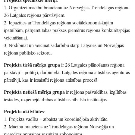
1. Organizēt mācību braucienu uz Norvēģijas Trondelāgas reģionu
26 Latgales reģiona pārstāvjiem.
2. Iepazīties ar Trondelāgas reģiona sociālekonomiskajām
īpatnībām, pārņemt labas prakses piemērus reģiona konkurētspējas
veicināšanai.
3. Nodibināt un veicināt sadarbību starp Latgales un Norvēģijas
reģiona publisko sektoru.
Projekta tiešā mērķa grupa
ir 26 Latgales plānošanas reģiona
pārstāvji – politiķi, darbinieki, Latgales reģiona attīstības aģentūras
pārstāvji, kas ir iesaistīti reģiona attīstības procesā.
Projekta netiešā mērķa grupa
ir reģiona pašvaldības, izglītības
iestādes, uzņēmējdarbības attīstības atbalsta institūcijas.
Projekta aktivitātes
:
1. Projekta vadība – atbalsta un koordinējoša aktivitāte.
2. Mācību brauciens uz Trondelāgas reģionu Norvēģijā un
pieredzes apmaiņas rezultātu apkopojums.