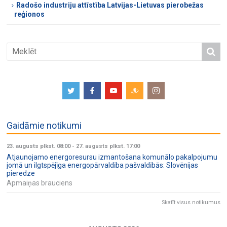
Radošo industriju attīstība Latvijas-Lietuvas pierobežas
reģionos
Gaidāmie notikumi
23. augusts plkst. 08:00
-
27. augusts plkst. 17:00
Atjaunojamo energoresursu izmantošana komunālo pakalpojumu
jomā un ilgtspējīga energopārvaldība pašvaldībās: Slovēnijas
pieredze
Apmaiņas brauciens
Skatīt visus notikumus