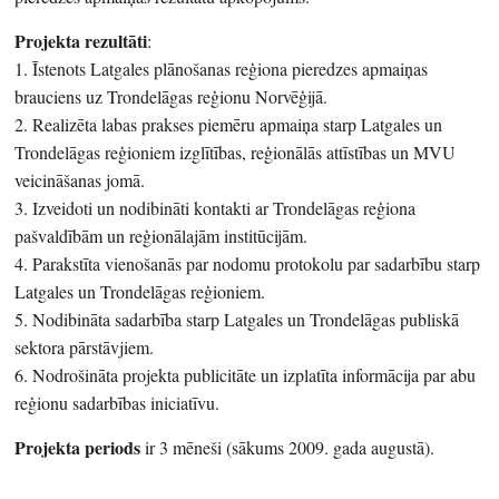
Projekta rezultāti
:
1. Īstenots Latgales plānošanas reģiona pieredzes apmaiņas
brauciens uz Trondelāgas reģionu Norvēģijā.
2. Realizēta labas prakses piemēru apmaiņa starp Latgales un
Trondelāgas reģioniem izglītības, reģionālās attīstības un MVU
veicināšanas jomā.
3. Izveidoti un nodibināti kontakti ar Trondelāgas reģiona
pašvaldībām un reģionālajām institūcijām.
4. Parakstīta vienošanās par nodomu protokolu par sadarbību starp
Latgales un Trondelāgas reģioniem.
5. Nodibināta sadarbība starp Latgales un Trondelāgas publiskā
sektora pārstāvjiem.
6. Nodrošināta projekta publicitāte un izplatīta informācija par abu
reģionu sadarbības iniciatīvu.
Projekta periods
ir 3 mēneši (sākums 2009. gada augustā).