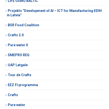
LIFE OSMO BALTIC
Projekts “Development of AI – ICT for Manufacturing EDIH
in Latvia”
BSR Food Coalition
Crafts 2.0
Pure water II
SMEPRO REG
UAP Latgale
Tour de Crafts
EEZ FI programma
Crafts
Pure water