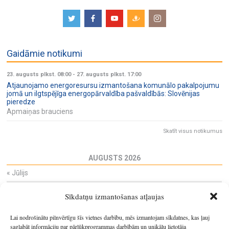
Gaidāmie notikumi
23. augusts plkst. 08:00
-
27. augusts plkst. 17:00
Atjaunojamo energoresursu izmantošana komunālo pakalpojumu
jomā un ilgtspējīga energopārvaldība pašvaldībās: Slovēnijas
pieredze
Apmaiņas brauciens
Skatīt visus notikumus
AUGUSTS 2026
«
Jūlijs
Pi
Ot
Tr
Ce
Pi
Se
Sv
Sīkdatņu izmantošanas atļaujas
27
28
29
30
31
1
2
3
4
5
6
7
8
9
Lai nodrošinātu pilnvērtīgu šīs vietnes darbību, mēs izmantojam sīkdatnes, kas ļauj
10
11
12
13
14
15
16
saglabāt informāciju par pārlūkprogrammas darbībām un unikālu lietotāja