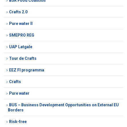
BSR Food Coalition
Crafts 2.0
Pure water II
SMEPRO REG
UAP Latgale
Tour de Crafts
EEZ FI programma
Crafts
Pure water
BUS – Business Development Opportunities on External EU
Borders
Risk-free