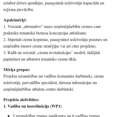
uzlabot dzīves apstākļus, paaugstināt iedzīvotāju kapacitāti un
reģiona pievilcību.
Apakšmērķi:
1. Veicināt „alternatīvo” mazo uzņēmējdarbību ciemos caur
praktisku tematiskā biznesa koncepcijas attīstīšanu;
2. Stiprināt ciemu kopienas, paaugstinot iedzīvotāju prasmes un
uzņēmību īstenot ciemu stratēģijas vai arī citus projektus;
3. Radīt un veicināt „ciemu revitalizācijas” modeli, tādējādi
paplašinot un atbalstot tematisko ciemu tīklu.
Mērķa grupas:
Projekta uzraudzības un vadības komandas darbinieki, ciemu
iedzīvotāji, pašvaldību speciālisti, tūrisma informācijas un
uzņēmējdarbības atbalsta centru darbinieki.
Projekta aktivitātes:
1. Vadība un koordinācija (WP1)
3 uzraudzības grupas sanāksmes un 6 vadības grupas