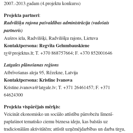
2007.-2013.gadam (4.projektu konkurss)
Projekta partneri
:
Radvilišķu rajona pašvaldības administrācija (vadošais
partneris)
Aušros iela, Radvilišķi, Radvilišķu rajons, Lietuva
Kontaktpersona: Regvīta Gelumbauskiene
rg@projektus.lt; T. +370 868757664; F. +370 852001646
Latgales plānošanas reģions
Atbrīvošanas aleja 95, Rēzekne, Latvija
Kontaktpersona: Kristīne Ivanova
Kristine.ivanova@latgale.lv; T. +371 26461457; F. +371
64624300
Projekta vispārējais mērķis:
Veicināt ekonomisko un sociālo attīstību pārrobežu līmenī-
paplašinot tematisko ciemu biznesa ideju, kas balstās uz
tradicionālām aktivitātēm; attīstīt uzņēmējdarbības un darba tirgu,