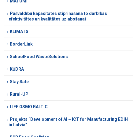
MATOMI
Pašvaldību kapacitātes stiprināšana to darbības
efektivitātes un kvalitātes uzlabošanai
KLIMATS
BorderLink
SchoolFood WasteSolutions
KŪDRA
Stay Safe
Rural-UP
LIFE OSMO BALTIC
Projekts “Development of AI – ICT for Manufacturing EDIH
in Latvia”