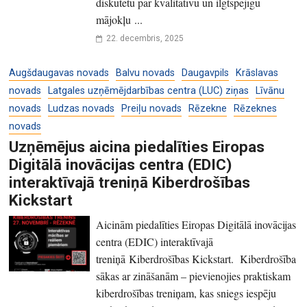
diskutētu par kvalitatīvu un ilgtspējīgu
mājokļu ...
22. decembris, 2025
Augšdaugavas novads
Balvu novads
Daugavpils
Krāslavas
novads
Latgales uzņēmējdarbības centra (LUC) ziņas
Līvānu
novads
Ludzas novads
Preiļu novads
Rēzekne
Rēzeknes
novads
Uzņēmējus aicina piedalīties Eiropas
Digitālā inovācijas centra (EDIC)
interaktīvajā treniņā Kiberdrošības
Kickstart
Aicinām piedalīties Eiropas Digitālā inovācijas
centra (EDIC) interaktīvajā
treniņā Kiberdrošības Kickstart. Kiberdrošība
sākas ar zināšanām – pievienojies praktiskam
kiberdrošības treniņam, kas sniegs iespēju