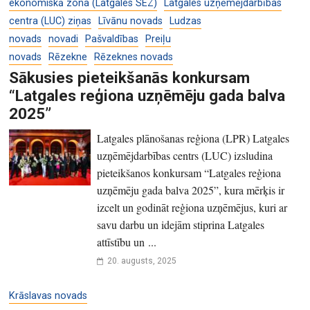
ekonomiskā zona (Latgales SEZ)
Latgales uzņēmējdarbības
centra (LUC) ziņas
Līvānu novads
Ludzas
novads
novadi
Pašvaldības
Preiļu
novads
Rēzekne
Rēzeknes novads
Sākusies pieteikšanās konkursam
“Latgales reģiona uzņēmēju gada balva
2025”
Latgales plānošanas reģiona (LPR) Latgales
uzņēmējdarbības centrs (LUC) izsludina
pieteikšanos konkursam “Latgales reģiona
uzņēmēju gada balva 2025”, kura mērķis ir
izcelt un godināt reģiona uzņēmējus, kuri ar
savu darbu un idejām stiprina Latgales
attīstību un ...
20. augusts, 2025
Krāslavas novads