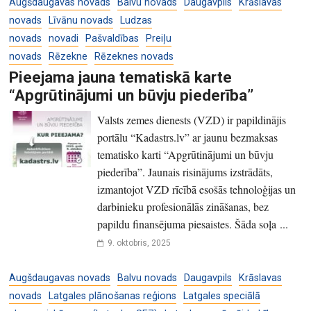
Augšdaugavas novads
Balvu novads
Daugavpils
Krāslavas
novads
Līvānu novads
Ludzas
novads
novadi
Pašvaldības
Preiļu
novads
Rēzekne
Rēzeknes novads
Pieejama jauna tematiskā karte
“Apgrūtinājumi un būvju piederība”
Valsts zemes dienests (VZD) ir papildinājis
portālu “Kadastrs.lv” ar jaunu bezmaksas
tematisko karti “Apgrūtinājumi un būvju
piederība”. Jaunais risinājums izstrādāts,
izmantojot VZD rīcībā esošās tehnoloģijas un
darbinieku profesionālās zināšanas, bez
papildu finansējuma piesaistes. Šāda soļa ...
9. oktobris, 2025
Augšdaugavas novads
Balvu novads
Daugavpils
Krāslavas
novads
Latgales plānošanas reģions
Latgales speciālā