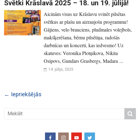
Svētki Krāslavā 2025 – 18. un 19. jūlijā!
Aicinām visus uz Krāslavu svinēt pilsētas
svētkus ar plašu un aizraujošu programmu!
Gājiens, velo brauciens, pludmales volejbols,
makšķerēšana, bērnu pilsētiņa, radošās
darbnīcas un koncerti, kas iedvesmo! Uz
skatuves: Veronika Plotņikova, Nikita
Osipovs, Gundars Grasbergs, Madara ...
14. jūlijs, 2025
← Iepriekšējās