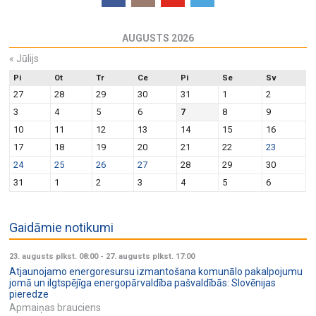
AUGUSTS 2026
«
Jūlijs
Pi
Ot
Tr
Ce
Pi
Se
Sv
27
28
29
30
31
1
2
3
4
5
6
7
8
9
10
11
12
13
14
15
16
17
18
19
20
21
22
23
24
25
26
27
28
29
30
31
1
2
3
4
5
6
Gaidāmie notikumi
23. augusts plkst. 08:00
-
27. augusts plkst. 17:00
Atjaunojamo energoresursu izmantošana komunālo pakalpojumu
jomā un ilgtspējīga energopārvaldība pašvaldībās: Slovēnijas
pieredze
Apmaiņas brauciens