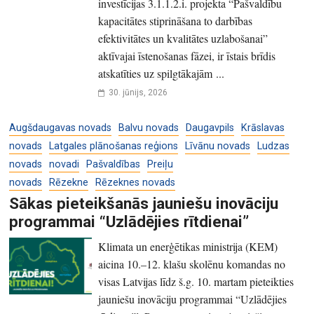
investīcijas 3.1.1.2.i. projekta “Pašvaldību
kapacitātes stiprināšana to darbības
efektivitātes un kvalitātes uzlabošanai”
aktīvajai īstenošanas fāzei, ir īstais brīdis
atskatīties uz spilgtākajām ...
30. jūnijs, 2026
Augšdaugavas novads
Balvu novads
Daugavpils
Krāslavas
novads
Latgales plānošanas reģions
Līvānu novads
Ludzas
novads
novadi
Pašvaldības
Preiļu
novads
Rēzekne
Rēzeknes novads
Sākas pieteikšanās jauniešu inovāciju
programmai “Uzlādējies rītdienai”
Klimata un enerģētikas ministrija (KEM)
aicina 10.–12. klašu skolēnu komandas no
visas Latvijas līdz š.g. 10. martam pieteikties
jauniešu inovāciju programmai “Uzlādējies