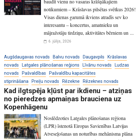
baudīt vienu no vasaras krāšņākajiem
notikumiem – Krāslavas pilsētas svētkus 2026!
Visas dienas garumā ikviens atradīs sev ko
interesantu – koncertus, amatnieku un
mājražotāju tirdziņu, aktivitātes bērniem un ...
6. jūlijs, 2026
Augšdaugavas novads
Balvu novads
Daugavpils
Krāslavas
novads
Latgales plānošanas reģions
Līvānu novads
Ludzas
novads
Pašvaldības
Pašvaldību kapacitātes
stiprināšana
Preiļu novads
Rēzekne
Rēzeknes novads
Kad ilgtspēja kļūst par ikdienu – atziņas
no pieredzes apmaiņas brauciena uz
Kopenhāgenu
Noslēdzoties Latgales plānošanas reģiona
(LPR) īstenotā Eiropas Savienības Latvijas
Atveseļošanas un noturības mehānisma plāna