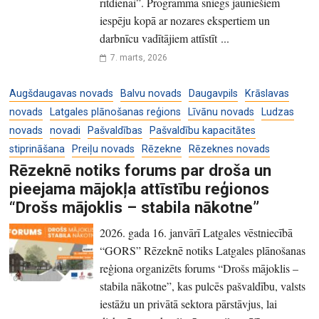
rītdienai”. Programma sniegs jauniešiem
iespēju kopā ar nozares ekspertiem un
darbnīcu vadītājiem attīstīt ...
7. marts, 2026
Augšdaugavas novads
Balvu novads
Daugavpils
Krāslavas
novads
Latgales plānošanas reģions
Līvānu novads
Ludzas
novads
novadi
Pašvaldības
Pašvaldību kapacitātes
stiprināšana
Preiļu novads
Rēzekne
Rēzeknes novads
Rēzeknē notiks forums par droša un
pieejama mājokļa attīstību reģionos
“Drošs mājoklis – stabila nākotne”
2026. gada 16. janvārī Latgales vēstniecībā
“GORS” Rēzeknē notiks Latgales plānošanas
reģiona organizēts forums “Drošs mājoklis –
stabila nākotne”, kas pulcēs pašvaldību, valsts
iestāžu un privātā sektora pārstāvjus, lai