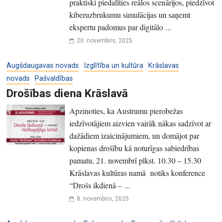
praktiski piedalīties reālos scenārijos, piedzīvot
kiberuzbrukumu simulācijas un saņemt
ekspertu padomus par digitālo ...
20. novembris, 2025
Augšdaugavas novads
Izglītība un kultūra
Krāslavas
novads
Pašvaldības
Drošības diena Krāslavā
Apzinoties, ka Austrumu pierobežas
iedzīvotājiem aizvien vairāk nākas sadzīvot ar
dažādiem izaicinājumiem, un domājot par
kopienas drošību kā noturīgas sabiedrības
pamatu, 21. novembrī plkst. 10.30 – 15.30
Krāslavas kultūras namā notiks konference
“Drošs ikdienā – ...
8. novembris, 2025