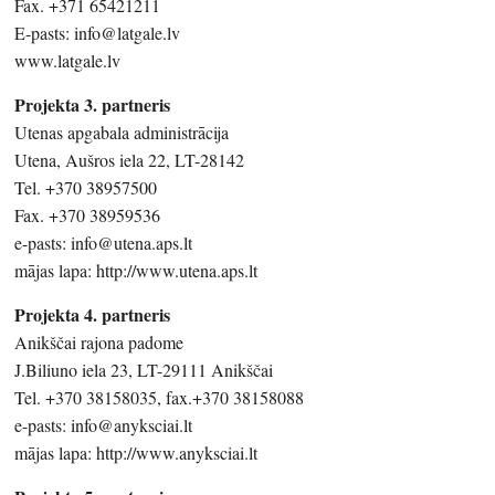
Fax. +371 65421211
E-pasts: info@latgale.lv
www.latgale.lv
Projekta 3. partneris
Utenas apgabala administrācija
Utena, Aušros iela 22, LT-28142
Tel. +370 38957500
Fax. +370 38959536
e-pasts: info@utena.aps.lt
mājas lapa: http://www.utena.aps.lt
Projekta 4. partneris
Anikščai rajona padome
J.Biliuno iela 23, LT-29111 Anikščai
Tel. +370 38158035, fax.+370 38158088
e-pasts: info@anyksciai.lt
mājas lapa: http://www.anyksciai.lt