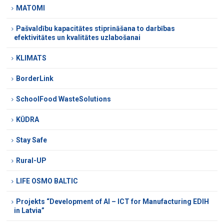
MATOMI
Pašvaldību kapacitātes stiprināšana to darbības
efektivitātes un kvalitātes uzlabošanai
KLIMATS
BorderLink
SchoolFood WasteSolutions
KŪDRA
Stay Safe
Rural-UP
LIFE OSMO BALTIC
Projekts “Development of AI – ICT for Manufacturing EDIH
in Latvia”