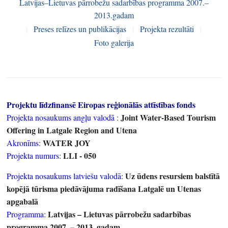
Latvijas–Lietuvas pārrobežu sadarbības programma 2007.–
2013.gadam
|
Preses relīzes un publikācijas
|
Projekta rezultāti
|
Foto galerija
Projektu līdzfinansē Eiropas reģionālās attīstības fonds
Joint Water-Based Tourism
Projekta nosaukums angļu valodā
:
Offering in Latgale Region and Utena
WATER JOY
Akronīms
:
LLI - 050
Projekta numurs
:
Uz ūdens resursiem balstītā
Projekta nosaukums latviešu valodā
:
kopējā tūrisma piedāvājuma radīšana Latgalē un Utenas
apgabalā
Latvijas – Lietuvas pārrobežu sadarbības
Programma
:
programma 2007. – 2013. gadam