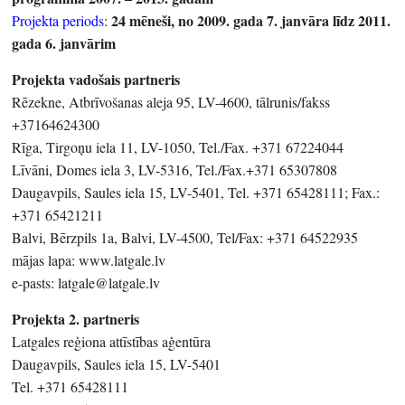
24 mēneši, no 2009. gada 7. janvāra līdz 2011.
Projekta periods
:
gada 6. janvārim
Projekta vadošais partneris
Rēzekne, Atbrīvošanas aleja 95, LV-4600, tālrunis/fakss
+37164624300
Rīga, Tirgoņu iela 11, LV-1050, Tel./Fax. +371 67224044
Līvāni, Domes iela 3, LV-5316, Tel./Fax.+371 65307808
Daugavpils, Saules iela 15, LV-5401, Tel. +371 65428111; Fax.:
+371 65421211
Balvi, Bērzpils 1a, Balvi, LV-4500, Tel/Fax: +371 64522935
mājas lapa: www.latgale.lv
e-pasts: latgale@latgale.lv
Projekta 2. partneris
Latgales reģiona attīstības aģentūra
Daugavpils, Saules iela 15, LV-5401
Tel. +371 65428111