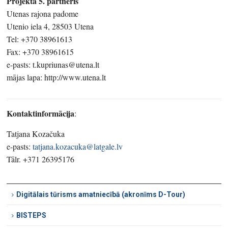
Projekta 5. partneris
Utenas rajona padome
Utenio iela 4, 28503 Utena
Tel: +370 38961613
Fax: +370 38961615
e-pasts: t.kupriunas@utena.lt
mājas lapa: http://www.utena.lt
Kontaktinformācija
:
Tatjana Kozačuka
e-pasts:
tatjana.kozacuka@latgale.lv
Tālr. +371 26395176
Digitālais tūrisms amatniecībā (akronīms D-Tour)
BISTEPS