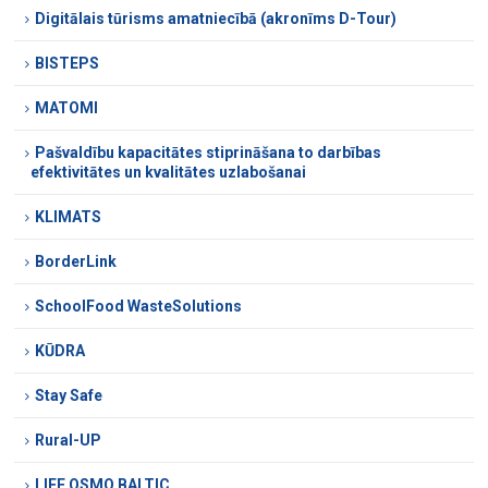
Digitālais tūrisms amatniecībā (akronīms D-Tour)
BISTEPS
MATOMI
Pašvaldību kapacitātes stiprināšana to darbības
efektivitātes un kvalitātes uzlabošanai
KLIMATS
BorderLink
SchoolFood WasteSolutions
KŪDRA
Stay Safe
Rural-UP
LIFE OSMO BALTIC