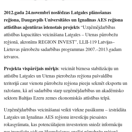
2012.gada 24.novembrī noslēdzas Latgales plānošanas
reģiona, Daugavpils Universitātes un Ignalinas AES reģiona
attīstības aģentūras īstenotais projekts
“Uzņēmējdarbības
attīstības kapacitātes veicināšana Latgales – Utenas pārrobežu
reģionā, akronīms REGION INVEST”, LLII-119 Latvijas–
Lietuvas pārrobežu sadarbības programmas 2007.–2013.gadam
ietvaros.
Projekta vispārējais mērķis
: veicināt biznesa stabilizāciju un
attīstību Latgales un Utenas pierobežas reģiona pašvaldību
teritorijā caur vienotu pārrobežu reģiona pieeju sekmēt eksportu un
ražošanu, kā arī sadarbību starp uzņēmējdarbības un akadēmisko
sektoru Baltijas Ezeru zemes ekonomiskās attīstības telpā.
Uzņēmējdarbības veicināšanai veikti virkne pasākumu – izstrādāta
Latgales un Ignalinas AES reģionu investīciju piesaistes
rokasgrāmata, kas potenciālajiem investoriem sniedz informāciju
par investīciju vidi un likumdošanas analīzi pārrobežu reģionā.