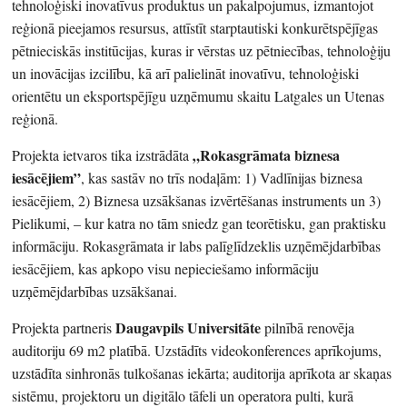
tehnoloģiski inovatīvus produktus un pakalpojumus, izmantojot
reģionā pieejamos resursus, attīstīt starptautiski konkurētspējīgas
pētnieciskās institūcijas, kuras ir vērstas uz pētniecības, tehnoloģiju
un inovācijas izcilību, kā arī palielināt inovatīvu, tehnoloģiski
orientētu un eksportspējīgu uzņēmumu skaitu Latgales un Utenas
reģionā.
„Rokasgrāmata biznesa
Projekta ietvaros tika izstrādāta
iesācējiem”
, kas sastāv no trīs nodaļām: 1) Vadlīnijas biznesa
iesācējiem, 2) Biznesa uzsākšanas izvērtēšanas instruments un 3)
Pielikumi, – kur katra no tām sniedz gan teorētisku, gan praktisku
informāciju. Rokasgrāmata ir labs palīglīdzeklis uzņēmējdarbības
iesācējiem, kas apkopo visu nepieciešamo informāciju
uzņēmējdarbības uzsākšanai.
Daugavpils Universitāte
Projekta partneris
pilnībā renovēja
auditoriju 69 m2 platībā. Uzstādīts videokonferences aprīkojums,
uzstādīta sinhronās tulkošanas iekārta; auditorija aprīkota ar skaņas
sistēmu, projektoru un digitālo tāfeli un operatora pulti, kurā