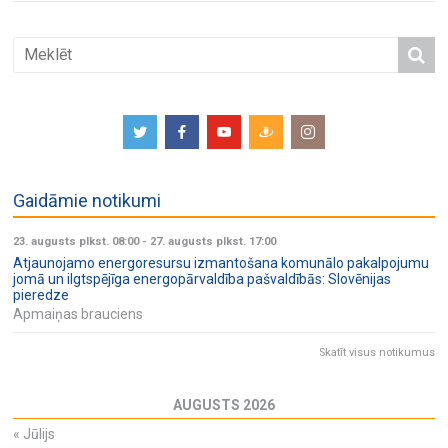
Gaidāmie notikumi
23. augusts plkst. 08:00
-
27. augusts plkst. 17:00
Atjaunojamo energoresursu izmantošana komunālo pakalpojumu
jomā un ilgtspējīga energopārvaldība pašvaldībās: Slovēnijas
pieredze
Apmaiņas brauciens
Skatīt visus notikumus
AUGUSTS 2026
«
Jūlijs