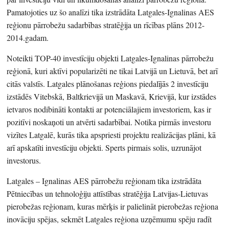
Pamatojoties uz šo analīzi tika izstrādāta Latgales-Ignalinas AES
reģionu pārrobežu sadarbības stratēģija un rīcības plāns 2012-
2014.gadam.
Noteikti TOP-40 investīciju objekti Latgales-Ignalinas pārrobežu
reģionā, kuri aktīvi popularizēti ne tikai Latvijā un Lietuvā, bet arī
citās valstīs. Latgales plānošanas reģions piedalījās 2 investīciju
izstādēs Vitebskā, Baltkrievijā un Maskavā, Krievijā, kur izstādes
ietvaros nodibināti kontakti ar potenciālajiem investoriem, kas ir
pozitīvi noskaņoti un atvērti sadarbībai. Notika pirmās investoru
vizītes Latgalē, kurās tika apspriesti projektu realizācijas plāni, kā
arī apskatīti investīciju objekti. Sperts pirmais solis, uzrunājot
investorus.
Latgales – Ignalinas AES pārrobežu reģionam tika izstrādāta
Pētniecības un tehnoloģiju attīstības stratēģija Latvijas-Lietuvas
pierobežas reģionam, kuras mērķis ir palielināt pierobežas reģiona
inovāciju spējas, sekmēt Latgales reģiona uzņēmumu spēju radīt