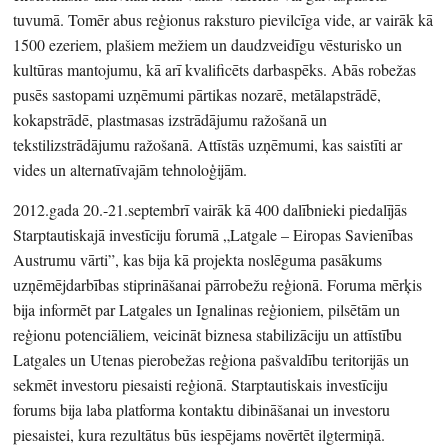
tuvumā. Tomēr abus reģionus raksturo pievilcīga vide, ar vairāk kā
1500 ezeriem, plašiem mežiem un daudzveidīgu vēsturisko un
kultūras mantojumu, kā arī kvalificēts darbaspēks. Abās robežas
pusēs sastopami uzņēmumi pārtikas nozarē, metālapstrādē,
kokapstrādē, plastmasas izstrādājumu ražošanā un
tekstilizstrādājumu ražošanā. Attīstās uzņēmumi, kas saistīti ar
vides un alternatīvajām tehnoloģijām.
2012.gada 20.-21.septembrī vairāk kā 400 dalībnieki piedalījās
Starptautiskajā investīciju forumā „Latgale – Eiropas Savienības
Austrumu vārti”, kas bija kā projekta noslēguma pasākums
uzņēmējdarbības stiprināšanai pārrobežu reģionā. Foruma mērķis
bija informēt par Latgales un Ignalinas reģioniem, pilsētām un
reģionu potenciāliem, veicināt biznesa stabilizāciju un attīstību
Latgales un Utenas pierobežas reģiona pašvaldību teritorijās un
sekmēt investoru piesaisti reģionā. Starptautiskais investīciju
forums bija laba platforma kontaktu dibināšanai un investoru
piesaistei, kura rezultātus būs iespējams novērtēt ilgtermiņā.