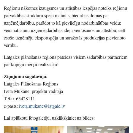
Reģionu nākotnes izaugsmes un attīstības iespējas noteiks reģionu
pārvaldības struktūru spēja mainīt sabiedrības domas par
uzņēmējdarbību, parādot to kā pievilcīgu nodarbinātības veidu;
veicināt jaunu uzņēmējdarbības ideju veidošanos un attīstību; celt
esošo uzņēmēju eksportspēju un saražotās produkcijas pievienoto
vērtību.
Latgales plānošanas reģions pateicas visiem sadarbības partneriem
par kopīgu mērķu realizāciju!
Ziņojumu sagatavoja:
Latgales Plānošanas Reģions
Iveta Mukāne, projektu vadītāja
T./fax 65428111
e-pasts:
iveta.mukane@latgale.lv
Lai aplūkotu fotogaleriju, uzklikšķiniet uz bildes: