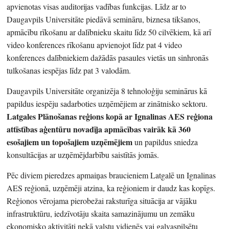
apvienotas visas auditorijas vadības funkcijas. Līdz ar to
Daugavpils Universitāte piedāvā semināru, biznesa tikšanos,
apmācību rīkošanu ar dalībnieku skaitu līdz 50 cilvēkiem, kā arī
video konferences rīkošanu apvienojot līdz pat 4 video
konferences dalībniekiem dažādās pasaules vietās un sinhronās
tulkošanas iespējas līdz pat 3 valodām.
Daugavpils Universitāte organizēja 8 tehnoloģiju seminārus kā
papildus iespēju sadarboties uzņēmējiem ar zinātnisko sektoru.
Latgales Plānošanas reģions kopā ar Ignalinas AES reģiona
attīstības aģentūru novadīja apmācības vairāk kā 360
esošajiem un topošajiem uzņēmējiem
un papildus sniedza
konsultācijas ar uzņēmējdarbību saistītās jomās.
Pēc diviem pieredzes apmaiņas braucieniem Latgalē un Ignalinas
AES reģionā, uzņēmēji atzina, ka reģioniem ir daudz kas kopīgs.
Reģionos vērojama pierobežai raksturīga situācija ar vājāku
infrastruktūru, iedzīvotāju skaita samazinājumu un zemāku
ekonomisko aktivitāti nekā valstu vidienēs vai galvaspilsētu