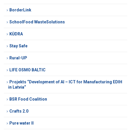
BorderLink
SchoolFood WasteSolutions
KŪDRA
Stay Safe
Rural-UP
LIFE OSMO BALTIC
Projekts “Development of AI – ICT for Manufacturing EDIH
in Latvia”
BSR Food Coalition
Crafts 2.0
Pure water II