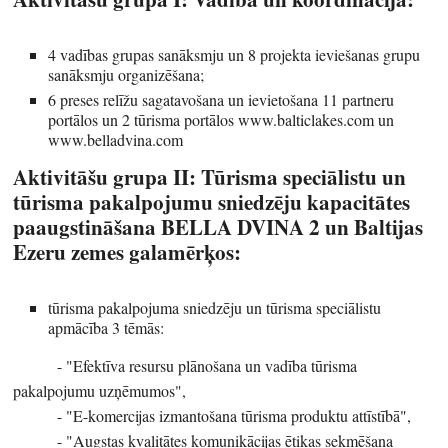
4 vadības grupas sanāksmju un 8 projekta ieviešanas grupu
sanāksmju organizēšana;
6 preses relīžu sagatavošana un ievietošana 11 partneru
portālos un 2 tūrisma portālos www.balticlakes.com un
www.belladvina.com
Aktivitāšu grupa II: Tūrisma speciālistu un
tūrisma pakalpojumu sniedzēju kapacitātes
paaugstināšana BELLA DVINA 2 un Baltijas
Ezeru zemes galamērķos:
tūrisma pakalpojuma sniedzēju un tūrisma speciālistu
apmācība 3 tēmās:
- "Efektīva resursu plānošana un vadība tūrisma
pakalpojumu uzņēmumos",
- "E-komercijas izmantošana tūrisma produktu attīstībā",
- "Augstas kvalitātes komunikācijas ētikas sekmēšana