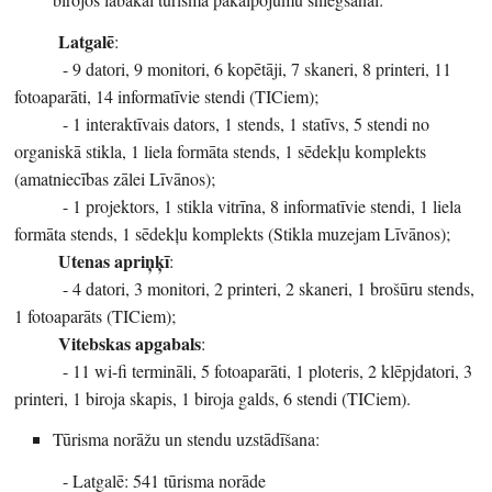
Latgalē
:
- 9 datori, 9 monitori, 6 kopētāji, 7 skaneri, 8 printeri, 11
fotoaparāti, 14 informatīvie stendi (TICiem);
- 1 interaktīvais dators, 1 stends, 1 statīvs, 5 stendi no
organiskā stikla, 1 liela formāta stends, 1 sēdekļu komplekts
(amatniecības zālei Līvānos);
- 1 projektors, 1 stikla vitrīna, 8 informatīvie stendi, 1 liela
formāta stends, 1 sēdekļu komplekts (Stikla muzejam Līvānos);
Utenas apriņķī
:
- 4 datori, 3 monitori, 2 printeri, 2 skaneri, 1 brošūru stends,
1 fotoaparāts (TICiem);
Vitebskas apgabals
:
- 11 wi-fi termināli, 5 fotoaparāti, 1 ploteris, 2 klēpjdatori, 3
printeri, 1 biroja skapis, 1 biroja galds, 6 stendi (TICiem).
Tūrisma norāžu un stendu uzstādīšana:
- Latgalē: 541 tūrisma norāde