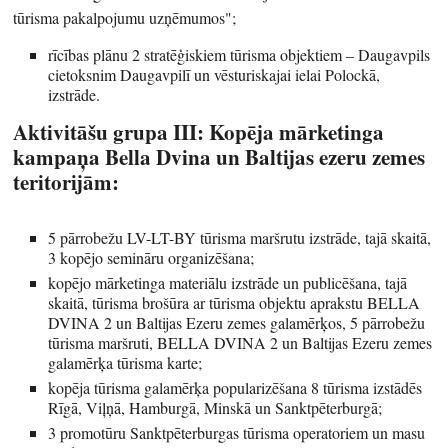
tūrisma pakalpojumu uzņēmumos";
rīcības plānu 2 stratēģiskiem tūrisma objektiem – Daugavpils
cietoksnim Daugavpilī un vēsturiskajai ielai Polockā,
izstrāde.
Aktivitāšu grupa III: Kopēja mārketinga
kampaņa Bella Dvina un Baltijas ezeru zemes
teritorijām:
5 pārrobežu LV-LT-BY tūrisma maršrutu izstrāde, tajā skaitā,
3 kopējo semināru organizēšana;
kopējo mārketinga materiālu izstrāde un publicēšana, tajā
skaitā, tūrisma brošūra ar tūrisma objektu aprakstu BELLA
DVINA 2 un Baltijas Ezeru zemes galamērķos, 5 pārrobežu
tūrisma maršruti, BELLA DVINA 2 un Baltijas Ezeru zemes
galamērķa tūrisma karte;
kopēja tūrisma galamērķa popularizēšana 8 tūrisma izstādēs
Rīgā, Viļņā, Hamburgā, Minskā un Sanktpēterburgā;
3 promotūru Sanktpēterburgas tūrisma operatoriem un masu