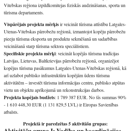
Vitebskas reģiona izpildkomitejas fiziskās audzināšanas, sporta un
tūrisma departaments.
Vispārējais projekta mērķis
ir veicināt tūrisma attīstību Latgales-
Utenas-Vitebskas pārrobežu reģionā, izmantojot kopēju pārrobežu
pieeju tūrisma eksporta un produktu sekmēšanā un sadarbības
veicināšanā starp tūrisma sektora speciālistiem.
Specifiskie projekta mērķi
: veicināt kopējās tūrisma tradīcijas
Latvijas, Lietuvas, Baltkrievijas pārrobežu reģionā, organizējot
kopējus tūrisma pasākumus Latgales-Utenas-Vitebskas reģionā, kā
arī uzlabot publisko infrastruktūru kopējām ūdens tūrisma
aktivitātēm – investēt tūrisma informācijas centru, publisko atpūtas
vietu un objektu aprīkojumā un rekonstrukcijas darbos.
Projekta kopējais budžets
: 1 789 387 EUR. No šīs summas 90%
- 1 610 448,30 EUR (1 131 829,5 LVL) ir Eiropas Savienības
atbalsts.
Projektā ir paredzētas 5 aktivitāšu grupas:
Aktivitāšu grupa I: Vadība un koordinācija: