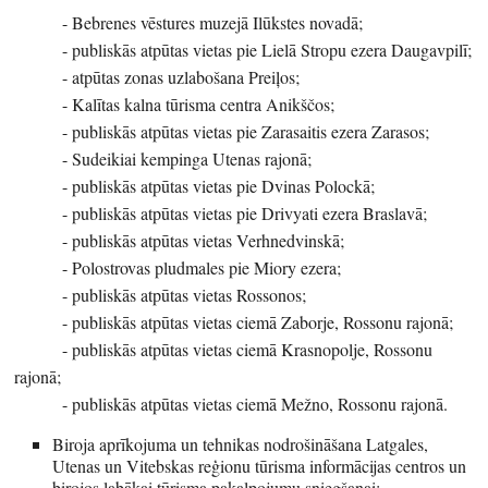
- Bebrenes vēstures muzejā Ilūkstes novadā;
- publiskās atpūtas vietas pie Lielā Stropu ezera Daugavpilī;
- atpūtas zonas uzlabošana Preiļos;
- Kalītas kalna tūrisma centra Anikščos;
- publiskās atpūtas vietas pie Zarasaitis ezera Zarasos;
- Sudeikiai kempinga Utenas rajonā;
- publiskās atpūtas vietas pie Dvinas Polockā;
- publiskās atpūtas vietas pie Drivyati ezera Braslavā;
- publiskās atpūtas vietas Verhnedvinskā;
- Polostrovas pludmales pie Miory ezera;
- publiskās atpūtas vietas Rossonos;
- publiskās atpūtas vietas ciemā Zaborje, Rossonu rajonā;
- publiskās atpūtas vietas ciemā Krasnopolje, Rossonu
rajonā;
- publiskās atpūtas vietas ciemā Mežno, Rossonu rajonā.
Biroja aprīkojuma un tehnikas nodrošināšana Latgales,
Utenas un Vitebskas reģionu tūrisma informācijas centros un
birojos labākai tūrisma pakalpojumu sniegšanai: