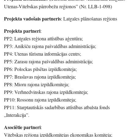
Utenas-Vitebskas pārrobežu reģionos” (Nr. LLB-1-098)
Projekta vadošais partneris
: Latgales plānošanas reģions
Projekta partneri
:
PP2: Latgales reģiona attīstības aģentūra;
PP3: Anikšču rajona pašvaldības administrācija;
PP4: Utenas tūrisma informācijas centrs;
PP5: Zarasu rajona pašvaldības administrācija;
PP6: Polockas pilsētas izpildkomiteja;
PP7: Braslavas rajona izpildkomiteja;
PP8: Mioru rajona izpildkomiteja;
PP9: Verhnedvinskas rajona izpildkomiteja;
PP10: Rossonu rajona izpildkomiteja;
PP11: Starptautiskās sadarbības attīstības atbalsta fonds
„Interakcija”.
Asociētie partneri
:
Vitebskas reģiona izpildkomitejas ekonomikas komiteja;