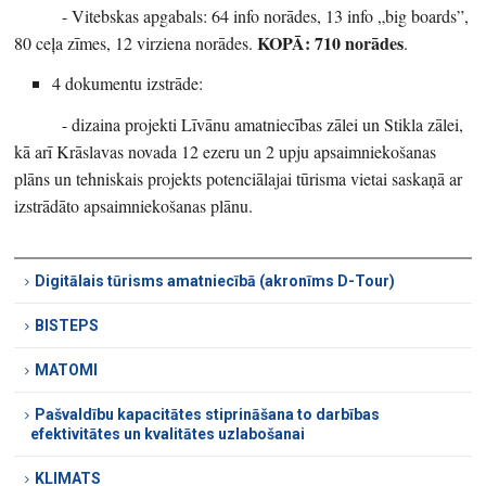
- Vitebskas apgabals: 64 info norādes, 13 info „big boards”,
KOPĀ: 710 norādes
80 ceļa zīmes, 12 virziena norādes.
.
4 dokumentu izstrāde:
- dizaina projekti Līvānu amatniecības zālei un Stikla zālei,
kā arī Krāslavas novada 12 ezeru un 2 upju apsaimniekošanas
plāns un tehniskais projekts potenciālajai tūrisma vietai saskaņā ar
izstrādāto apsaimniekošanas plānu.
Digitālais tūrisms amatniecībā (akronīms D-Tour)
BISTEPS
MATOMI
Pašvaldību kapacitātes stiprināšana to darbības
efektivitātes un kvalitātes uzlabošanai
KLIMATS