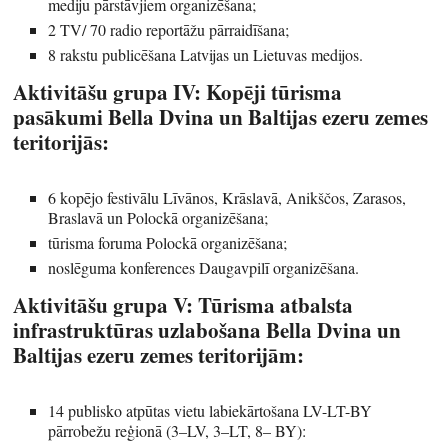
mediju pārstāvjiem organizēšana;
2 TV/ 70 radio reportāžu pārraidīšana;
8 rakstu publicēšana Latvijas un Lietuvas medijos.
Aktivitāšu grupa IV: Kopēji tūrisma
pasākumi Bella Dvina un Baltijas ezeru zemes
teritorijās:
6 kopējo festivālu Līvānos, Krāslavā, Anikščos, Zarasos,
Braslavā un Polockā organizēšana;
tūrisma foruma Polockā organizēšana;
noslēguma konferences Daugavpilī organizēšana.
Aktivitāšu grupa V: Tūrisma atbalsta
infrastruktūras uzlabošana Bella Dvina un
Baltijas ezeru zemes teritorijām:
14 publisko atpūtas vietu labiekārtošana LV-LT-BY
pārrobežu reģionā (3–LV, 3–LT, 8– BY):