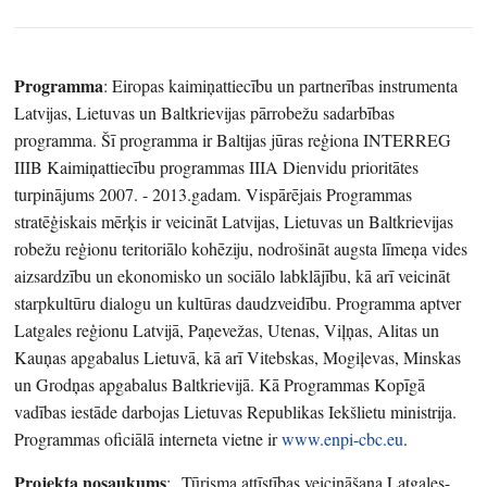
Programma
: Eiropas kaimiņattiecību un partnerības instrumenta
Latvijas, Lietuvas un Baltkrievijas pārrobežu sadarbības
programma. Šī programma ir Baltijas jūras reģiona INTERREG
IIIB Kaimiņattiecību programmas IIIA Dienvidu prioritātes
turpinājums 2007. - 2013.gadam. Vispārējais Programmas
stratēģiskais mērķis ir veicināt Latvijas, Lietuvas un Baltkrievijas
robežu reģionu teritoriālo kohēziju, nodrošināt augsta līmeņa vides
aizsardzību un ekonomisko un sociālo labklājību, kā arī veicināt
starpkultūru dialogu un kultūras daudzveidību. Programma aptver
Latgales reģionu Latvijā, Paņevežas, Utenas, Viļņas, Alitas un
Kauņas apgabalus Lietuvā, kā arī Vitebskas, Mogiļevas, Minskas
un Grodņas apgabalus Baltkrievijā. Kā Programmas Kopīgā
vadības iestāde darbojas Lietuvas Republikas Iekšlietu ministrija.
Programmas oficiālā interneta vietne ir
www.enpi-cbc.eu
.
Projekta nosaukums
: „Tūrisma attīstības veicināšana Latgales-