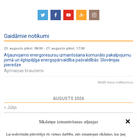
Gaidāmie notikumi
23. augusts plkst. 08:00
-
27. augusts plkst. 17:00
Atjaunojamo energoresursu izmantošana komunālo pakalpojumu
jomā un ilgtspējīga energopārvaldība pašvaldībās: Slovēnijas
pieredze
Apmaiņas brauciens
Skatīt visus notikumus
AUGUSTS 2026
«
Jūlijs
Pi
Ot
Tr
Ce
Pi
Se
Sv
Sīkdatņu izmantošanas atļaujas
27
28
29
30
31
1
2
3
4
5
6
7
8
9
Lai nodrošinātu pilnvērtīgu šīs vietnes darbību, mēs izmantojam sīkdatnes, kas ļauj