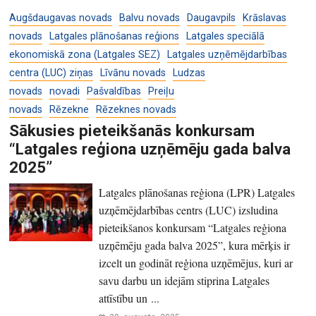
Augšdaugavas novads
Balvu novads
Daugavpils
Krāslavas
novads
Latgales plānošanas reģions
Latgales speciālā
ekonomiskā zona (Latgales SEZ)
Latgales uzņēmējdarbības
centra (LUC) ziņas
Līvānu novads
Ludzas
novads
novadi
Pašvaldības
Preiļu
novads
Rēzekne
Rēzeknes novads
Sākusies pieteikšanās konkursam
“Latgales reģiona uzņēmēju gada balva
2025”
Latgales plānošanas reģiona (LPR) Latgales
uzņēmējdarbības centrs (LUC) izsludina
pieteikšanos konkursam “Latgales reģiona
uzņēmēju gada balva 2025”, kura mērķis ir
izcelt un godināt reģiona uzņēmējus, kuri ar
savu darbu un idejām stiprina Latgales
attīstību un ...