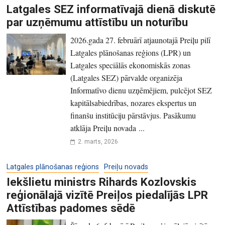
Latgales SEZ informatīvajā dienā diskutē
par uzņēmumu attīstību un noturību
2026.gada 27. februārī atjaunotajā Preiļu pilī
Latgales plānošanas reģions (LPR) un
Latgales speciālās ekonomiskās zonas
(Latgales SEZ) pārvalde organizēja
Informatīvo dienu uzņēmējiem, pulcējot SEZ
kapitālsabiedrības, nozares ekspertus un
finanšu institūciju pārstāvjus. Pasākumu
atklāja Preiļu novada ...
2. marts, 2026
Latgales plānošanas reģions
Preiļu novads
Iekšlietu ministrs Rihards Kozlovskis
reģionālajā vizītē Preiļos piedalījās LPR
Attīstības padomes sēdē