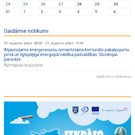
24
25
26
27
28
29
30
31
1
2
3
4
5
6
Gaidāmie notikumi
23. augusts plkst. 08:00
-
27. augusts plkst. 17:00
Atjaunojamo energoresursu izmantošana komunālo pakalpojumu
jomā un ilgtspējīga energopārvaldība pašvaldībās: Slovēnijas
pieredze
Apmaiņas brauciens
Skatīt visus notikumus