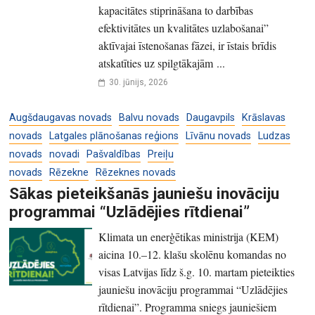
kapacitātes stiprināšana to darbības
efektivitātes un kvalitātes uzlabošanai”
aktīvajai īstenošanas fāzei, ir īstais brīdis
atskatīties uz spilgtākajām ...
30. jūnijs, 2026
Augšdaugavas novads
Balvu novads
Daugavpils
Krāslavas
novads
Latgales plānošanas reģions
Līvānu novads
Ludzas
novads
novadi
Pašvaldības
Preiļu
novads
Rēzekne
Rēzeknes novads
Sākas pieteikšanās jauniešu inovāciju
programmai “Uzlādējies rītdienai”
Klimata un enerģētikas ministrija (KEM)
aicina 10.–12. klašu skolēnu komandas no
visas Latvijas līdz š.g. 10. martam pieteikties
jauniešu inovāciju programmai “Uzlādējies
rītdienai”. Programma sniegs jauniešiem