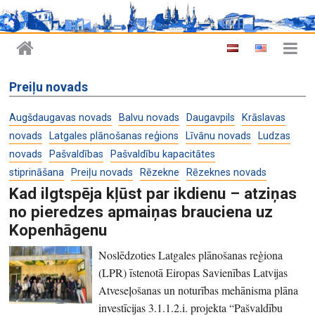
Preiļu novads
Augšdaugavas novads
Balvu novads
Daugavpils
Krāslavas
novads
Latgales plānošanas reģions
Līvānu novads
Ludzas
novads
Pašvaldības
Pašvaldību kapacitātes
stiprināšana
Preiļu novads
Rēzekne
Rēzeknes novads
Kad ilgtspēja kļūst par ikdienu – atziņas
no pieredzes apmaiņas brauciena uz
Kopenhāgenu
Noslēdzoties Latgales plānošanas reģiona
(LPR) īstenotā Eiropas Savienības Latvijas
Atveseļošanas un noturības mehānisma plāna
investīcijas 3.1.1.2.i. projekta “Pašvaldību