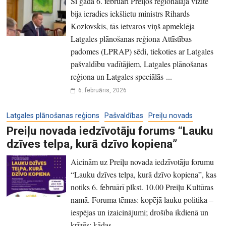
Šī gada 6. februārī Preiļos reģionālajā vizītē
bija ieradies iekšlietu ministrs Rihards
Kozlovskis, tās ietvaros viņš apmeklēja
Latgales plānošanas reģiona Attīstības
padomes (LPRAP) sēdi, tiekoties ar Latgales
pašvaldību vadītājiem, Latgales plānošanas
reģiona un Latgales speciālās ...
6. februāris, 2026
Latgales plānošanas reģions
Pašvaldības
Preiļu novads
Preiļu novada iedzīvotāju forums “Lauku
dzīves telpa, kurā dzīvo kopiena”
Aicinām uz Preiļu novada iedzīvotāju forumu
“Lauku dzīves telpa, kurā dzīvo kopiena”, kas
notiks 6. februārī plkst. 10.00 Preiļu Kultūras
namā. Foruma tēmas: kopējā lauku politika –
iespējas un izaicinājumi; drošība ikdienā un
krīzēs; kādas ...