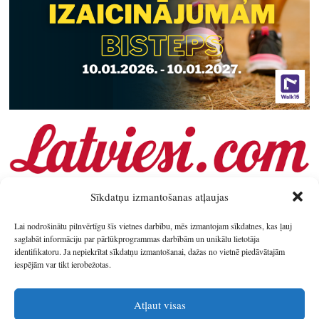
Sīkdatņu izmantošanas atļaujas
Lai nodrošinātu pilnvērtīgu šīs vietnes darbību, mēs izmantojam sīkdatnes, kas ļauj
saglabāt informāciju par pārlūkprogrammas darbībām un unikālu lietotāja
identifikatoru. Ja nepiekrītat sīkdatņu izmantošanai, dažas no vietnē piedāvātajām
iespējām var tikt ierobežotas.
Atļaut visas