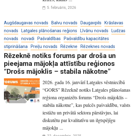
5. februāris, 2026
Augšdaugavas novads
Balvu novads
Daugavpils
Krāslavas
novads
Latgales plānošanas reģions
Līvānu novads
Ludzas
novads
novadi
Pašvaldības
Pašvaldību kapacitātes
stiprināšana
Preiļu novads
Rēzekne
Rēzeknes novads
Rēzeknē notiks forums par droša un
pieejama mājokļa attīstību reģionos
“Drošs mājoklis – stabila nākotne”
2026. gada 16. janvārī Latgales vēstniecībā
“GORS” Rēzeknē notiks Latgales plānošanas
reģiona organizēts forums “Drošs mājoklis –
stabila nākotne”, kas pulcēs pašvaldību, valsts
iestāžu un privātā sektora pārstāvjus, lai
diskutētu par kvalitatīvu un ilgtspējīgu
mājokļu ...
22. decembris, 2025