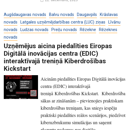
Augšdaugavas novads
Balvu novads
Daugavpils
Krāslavas
novads
Latgales uzņēmējdarbības centra (LUC) ziņas
Līvānu
novads
Ludzas novads
Preiļu novads
Rēzekne
Rēzeknes
novads
Uzņēmējus aicina piedalīties Eiropas
Digitālā inovācijas centra (EDIC)
interaktīvajā treniņā Kiberdrošības
Kickstart
Aicinām piedalīties Eiropas Digitālā inovācijas
centra (EDIC) interaktīvajā
treniņā Kiberdrošības Kickstart. Kiberdrošība
sākas ar zināšanām – pievienojies praktiskam
kiberdrošības treniņam, kas sniegs iespēju
praktiski piedalīties reālos scenārijos, piedzīvot
kiberuzbrukumu simulācijas un saņemt
ekspertu padomus par digitālo ...