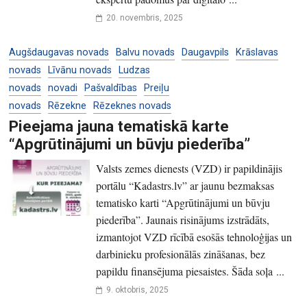
20. novembris, 2025
Augšdaugavas novads
Balvu novads
Daugavpils
Krāslavas
novads
Līvānu novads
Ludzas
novads
novadi
Pašvaldības
Preiļu
novads
Rēzekne
Rēzeknes novads
Pieejama jauna tematiskā karte
“Apgrūtinājumi un būvju piederība”
Valsts zemes dienests (VZD) ir papildinājis
portālu “Kadastrs.lv” ar jaunu bezmaksas
tematisko karti “Apgrūtinājumi un būvju
piederība”. Jaunais risinājums izstrādāts,
izmantojot VZD rīcībā esošās tehnoloģijas un
darbinieku profesionālās zināšanas, bez
papildu finansējuma piesaistes. Šāda soļa ...
9. oktobris, 2025