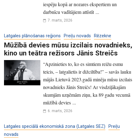
iespēju kopā ar nozares ekspertiem un
darbnīcu vadītājiem attīstīt ...
7. marts, 2026
Latgales plānošanas reģions
Preiļu novads
Rēzekne
Mūžībā devies mūsu izcilais novadnieks,
kino un teātra režisors Jānis Streičs
“Apzinieties to, ko es simtiem reižu esmu
teicis, – latgalietis ir dižciltība!” – savās lauku
mājās Lietuvā 2023.gadā minēja mūsu izcilais
novadnieks Jānis Streičs! Ar visdziļākajām
skumjām uzņēmām ziņu, ka 89 gadu vecumā
mūžībā devies ...
6. marts, 2026
Latgales speciālā ekonomiskā zona (Latgales SEZ)
Preiļu
novads