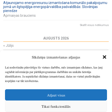
Atjaunojamo energoresursu izmantošana komunālo pakalpojumu
jomā un ilgtspējīga energopārvaldība pašvaldībās: Slovēnijas
pieredze
Apmaiņas brauciens
Skatīt visus notikumus
AUGUSTS 2026
«
Jūlijs
Pi
Ot
Tr
Ce
Pi
Se
Sv
Sīkdatņu izmantošanas atļaujas
27
28
29
30
31
1
2
3
4
5
6
7
8
9
Lai nodrošinātu pilnvērtīgu šīs vietnes darbību, mēs izmantojam sīkdatnes, kas ļauj
10
11
12
13
14
15
16
saglabāt informāciju par pārlūkprogrammas darbībām un unikālu lietotāja
identifikatoru. Ja nepiekrītat sīkdatņu izmantošanai, dažas no vietnē piedāvātajām
17
18
19
20
21
22
23
iespējām var tikt ierobežotas.
24
25
26
27
28
29
30
31
1
2
3
4
5
6
Atļaut visas
Tikai funkcionālās