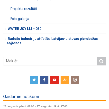
Projekta rezultāti
Foto galerija
WATER JOY LLI – 050
Radošo industriju attīstība Latvijas-Lietuvas pierobežas
reģionos
Gaidāmie notikumi
23. augusts plkst. 08:00
-
27. augusts plkst. 17:00