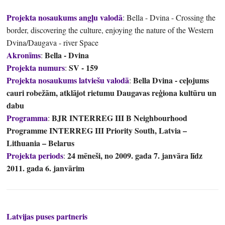
Projekta nosaukums angļu valodā
: Bella - Dvina - Crossing the
border, discovering the culture, enjoying the nature of the Western
Dvina/Daugava - river Space
Akronīms
Bella - Dvina
:
Projekta numurs
SV - 159
:
Projekta nosaukums latviešu valodā
Bella Dvina - ceļojums
:
cauri robežām, atklājot rietumu Daugavas reģiona kultūru un
dabu
Programma
BJR INTERREG III B Neighbourhood
:
Programme INTERREG III Priority South, Latvia –
Lithuania – Belarus
Projekta periods
24 mēneši, no 2009. gada 7. janvāra līdz
:
2011. gada 6. janvārim
Latvijas puses partneris