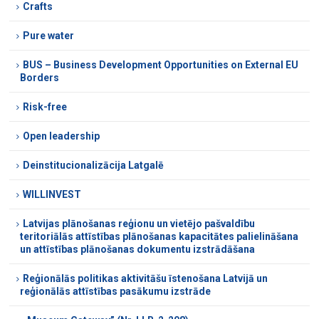
Crafts
Pure water
BUS – Business Development Opportunities on External EU
Borders
Risk-free
Open leadership
Deinstitucionalizācija Latgalē
WILLINVEST
Latvijas plānošanas reģionu un vietējo pašvaldību
teritoriālās attīstības plānošanas kapacitātes palielināšana
un attīstības plānošanas dokumentu izstrādāšana
Reģionālās politikas aktivitāšu īstenošana Latvijā un
reģionālās attīstības pasākumu izstrāde