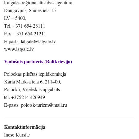
Latgales reģiona attīstības aģentūra
Daugavpils, Saules iela 15
LV – 5400,
Tel. +371 654 28111
Fax. +371 654 21211
E-pasts: latgale@latgale.lv
www.latgale.lv
Vadošais partneris (Baltkrievija)
Polockas pilsētas izpildkomiteja
Karla Marksa iela 6, 211400,
Polocka, Vitebskas apgabals
tel. +375214 426949
E-pasts: polotsk-turizm@mail.ru
Kontaktinformācija
:
Inese Kursīte