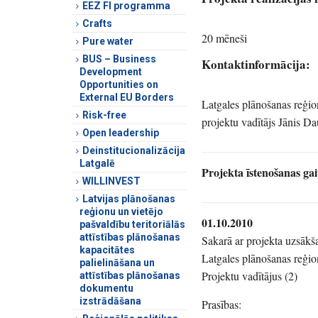
EEZ FI programma
Crafts
20 mēneši
Pure water
BUS – Business
Kontaktinformācija:
Development
Opportunities on
External EU Borders
Latgales plānošanas reģio
Risk-free
projektu vadītājs Jānis Da
Open leadership
Deinstitucionalizācija
Latgalē
Projekta īstenošanas gai
WILLINVEST
Latvijas plānošanas
reģionu un vietējo
01.10.2010
pašvaldību teritoriālās
attīstības plānošanas
Sakarā ar projekta uzsākša
kapacitātes
Latgales plānošanas reģio
palielināšana un
Projektu vadītājus (2)
attīstības plānošanas
dokumentu
izstrādāšana
Prasības: