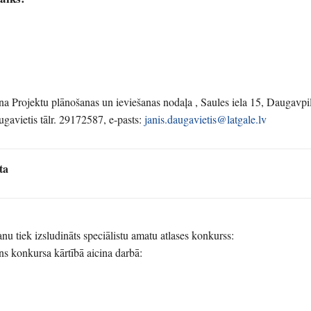
na Projektu plānošanas un ieviešanas nodaļa , Saules iela 15, Daugavp
ugavietis tālr. 29172587, e-pasts:
janis.daugavietis@latgale.lv
ta
nu tiek izsludināts speciālistu amatu atlases konkurss:
ns konkursa kārtībā aicina darbā: