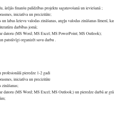
u, ārējās finanšu palīdzības projektu sagatavošanā un ieviešanā ;
rasmes, iniciatīva un precizitāte;
s un labas krievu valodas zināšanas, angļu valodas zināšanas līmenī, kas
teratūru darbības jomā;
ā ar datoru (MS Word; MS Excel; MS PowerPoint; MS Outlook);
 un patstāvīgi organizēt savu darbu .
un profesionālā pieredze 1-2 gadi
rasmes, iniciatīva un precizitāte
s zināšanas;
 ar datoru (MS Word; MS Excel; MS Outlook;) un pieredze darbā ar gr
/ām;