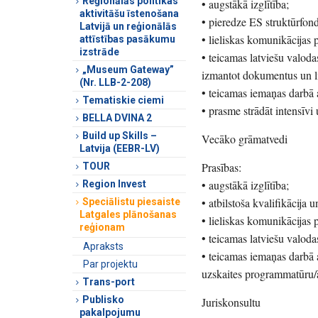
Reģionālās politikas
• augstākā izglītība;
aktivitāšu īstenošana
• pieredze ES struktūrfond
Latvijā un reģionālās
• lieliskas komunikācijas p
attīstības pasākumu
izstrāde
• teicamas latviešu valoda
„Museum Gateway”
izmantot dokumentus un li
(Nr. LLB-2-208)
• teicamas iemaņas darb
Tematiskie ciemi
• prasme strādāt intensīvi
BELLA DVINA 2
Build up Skills –
Vecāko grāmatvedi
Latvija (EEBR-LV)
Prasības:
TOUR
• augstākā izglītība;
Region Invest
• atbilstoša kvalifikācija 
Speciālistu piesaiste
Latgales plānošanas
• lieliskas komunikācijas p
reģionam
• teicamas latviešu valoda
Apraksts
• teicamas iemaņas darbā
Par projektu
uzskaites programmatūru
Trans-port
Publisko
Juriskonsultu
pakalpojumu