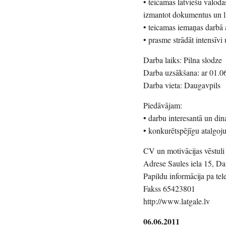
• teicamas latviešu valoda
izmantot dokumentus un li
• teicamas iemaņas darb
• prasme strādāt intensīvi
Darba laiks: Pilna slodze
Darba uzsākšana: ar 01.0
Darba vieta: Daugavpils
Piedāvājam:
• darbu interesantā un di
• konkurētspējīgu atalgoj
CV un motivācijas vēstuli 
Adrese Saules iela 15, D
Papildu informācija pa t
Fakss 65423801
http://www.latgale.lv
06.06.2011