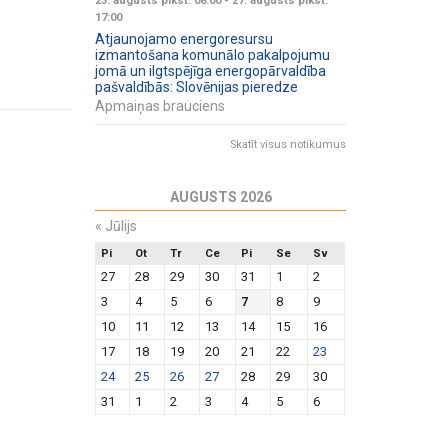
23. augusts plkst. 08:00
-
27. augusts plkst.
17:00
Atjaunojamo energoresursu
izmantošana komunālo pakalpojumu
jomā un ilgtspējīga energopārvaldība
pašvaldībās: Slovēnijas pieredze
Apmaiņas brauciens
Skatīt visus notikumus
AUGUSTS 2026
«
Jūlijs
Pi
Ot
Tr
Ce
Pi
Se
Sv
27
28
29
30
31
1
2
3
4
5
6
7
8
9
10
11
12
13
14
15
16
17
18
19
20
21
22
23
24
25
26
27
28
29
30
31
1
2
3
4
5
6