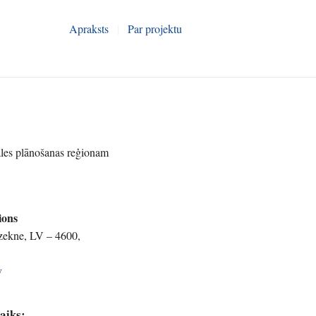
Apraksts
|
Par projektu
gales plānošanas reģionam
ions
ēzekne, LV – 4600,
v
laiks: