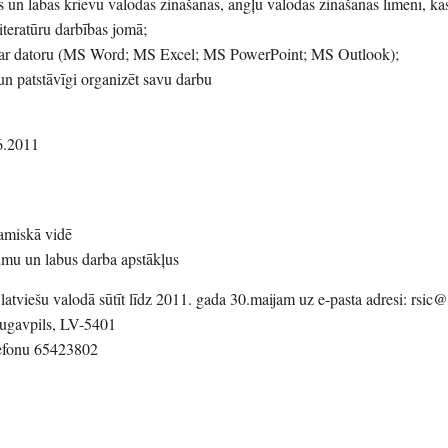
s un labas krievu valodas zināšanas, angļu valodas zināšanas līmenī, kas
teratūru darbības jomā;
ā ar datoru (MS Word; MS Excel; MS PowerPoint; MS Outlook);
 un patstāvīgi organizēt savu darbu
6.2011
namiskā vidē
umu un labus darba apstākļus
latviešu valodā sūtīt līdz 2011. gada 30.maijam uz e-pasta adresi: rsic@
augavpils, LV-5401
elefonu 65423802