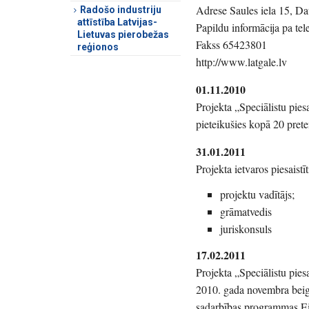
Adrese Saules iela 15, D
Radošo industriju
attīstība Latvijas-
Papildu informācija pa t
Lietuvas pierobežas
Fakss 65423801
reģionos
http://www.latgale.lv
01.11.2010
Projekta „Speciālistu pies
pieteikušies kopā 20 prete
31.01.2011
Projekta ietvaros piesaistīti
projektu vadītājs;
grāmatvedis
juriskonsuls
17.02.2011
Projekta „Speciālistu pies
2010. gada novembra beigās
sadarbības programmas Eir