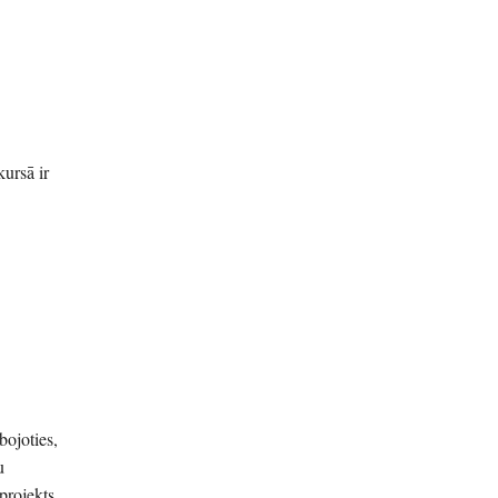
kursā ir
bojoties,
u
projekts