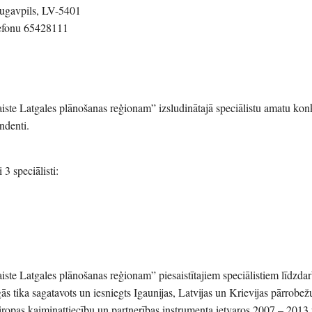
augavpils, LV-5401
elefonu 65428111
aiste Latgales plānošanas reģionam” izsludinātajā speciālistu amatu kon
ndenti.
 3 speciālisti:
aiste Latgales plānošanas reģionam” piesaistītajiem speciālistiem līdzdar
 tika sagatavots un iesniegts Igaunijas, Latvijas un Krievijas pārrobež
opas kaimiņattiecību un partnerības instrumenta ietvaros 2007 – 2013 