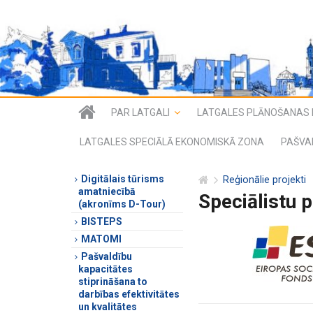
PAR LATGALI
LATGALES PLĀNOŠANAS 
LATGALES SPECIĀLĀ EKONOMISKĀ ZONA
PAŠVA
Digitālais tūrisms
Reģionālie projekti
amatniecībā
Speciālistu 
(akronīms D-Tour)
BISTEPS
MATOMI
Pašvaldību
kapacitātes
stiprināšana to
darbības efektivitātes
un kvalitātes