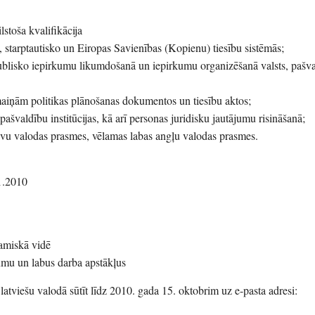
ilstoša kvalifikācija
as, starptautisko un Eiropas Savienības (Kopienu) tiesību sistēmās;
ublisko iepirkumu likumdošanā un iepirkumu organizēšanā valsts, pašv
zmaiņām politikas plānošanas dokumentos un tiesību aktos;
 pašvaldību institūcijas, kā arī personas juridisku jautājumu risināšanā;
ievu valodas prasmes, vēlamas labas angļu valodas prasmes.
1.2010
namiskā vidē
umu un labus darba apstākļus
latviešu valodā sūtīt līdz 2010. gada 15. oktobrim uz e-pasta adresi: