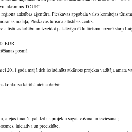
kavu, akronīms TOUR”
s reģiona attīstības aģentūra, Pleskavas apgabala valsts komitejas tūrism
ānošanas nodaļa; Pleskavas tūrisma attīstības centrs.
s: attīstīt sadarbību un izveidot patstāvīgu tīklu tūrisma nozarē starp La
 885 EUR
ērtēšanas posmā.
sei 2011.gada maijā tiek izsludināts atkārtots projekta vadītāja amata 
ns konkursa kārtībā aicina darbā:
u, ārējās finanšu palīdzības projektu sagatavošanā un ieviešanā ;
rasmes, iniciatīva un precizitāte;