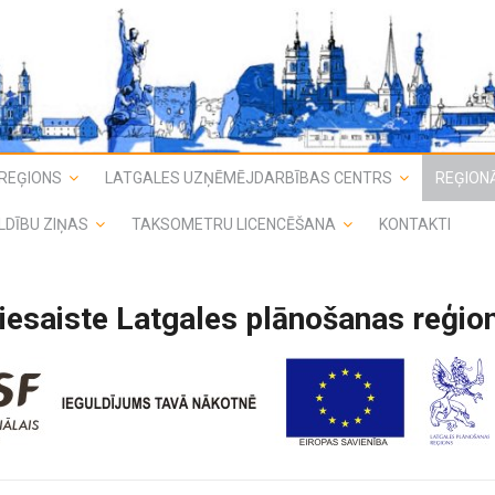
REĢIONS
LATGALES UZŅĒMĒJDARBĪBAS CENTRS
REĢIONĀ
LDĪBU ZIŅAS
TAKSOMETRU LICENCĒŠANA
KONTAKTI
piesaiste Latgales plānošanas reģi