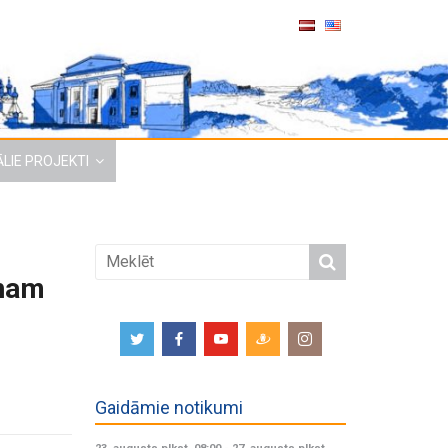
LIE PROJEKTI
onam
Gaidāmie notikumi