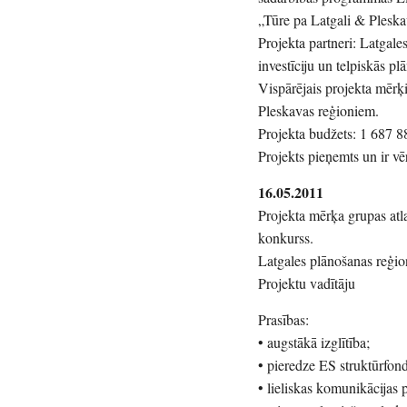
„Tūre pa Latgali & Ples
Projekta partneri: Latgale
investīciju un telpiskās pl
Vispārējais projekta mērķi
Pleskavas reģioniem.
Projekta budžets: 1 687
Projekts pieņemts un ir v
16.05.2011
Projekta mērķa grupas atla
konkurss.
Latgales plānošanas reģio
Projektu vadītāju
Prasības:
• augstākā izglītība;
• pieredze ES struktūrfond
• lieliskas komunikācijas p