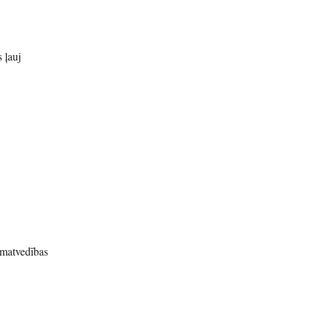
 ļauj
āmatvedības