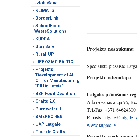
uzlabošanai
KLIMATS
BorderLink
SchoolFood
WasteSolutions
KŪDRA
Stay Safe
Projekta nosaukums:
Rural-UP
LIFE OSMO BALTIC
Speciālistu piesaiste Lat
Projekts
“Development of AI –
Projekta īstenotājs:
ICT for Manufacturing
EDIH in Latvia”
Latgales plānošanas reģ
BSR Food Coalition
Crafts 2.0
Atbrīvošanas aleja 95, R
Pure water II
Tel./Fax. +371 64624300
SMEPRO REG
E-pasts:
latgale@latgale.l
UAP Latgale
www.latgale.lv
Tour de Crafts
Projekta realizācijas 