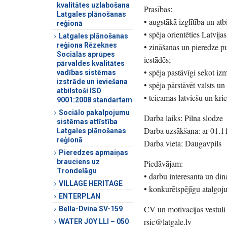
kvalitātes uzlabošana
Prasības:
Latgales plānošanas
• augstākā izglītība un atb
reģionā
• spēja orientēties Latvij
Latgales plānošanas
reģiona Rēzeknes
• zināšanas un pieredze p
Sociālās aprūpes
iestādēs;
pārvaldes kvalitātes
• spēja pastāvīgi sekot i
vadības sistēmas
izstrāde un ieviešana
• spēja pārstāvēt valsts un
atbilstoši ISO
• teicamas latviešu un kr
9001:2008 standartam
Sociālo pakalpojumu
Darba laiks: Pilna slodze
sistēmas attīstība
Darba uzsākšana: ar 01.1
Latgales plānošanas
reģionā
Darba vieta: Daugavpils
Pieredzes apmaiņas
brauciens uz
Piedāvājam:
Trondelāgu
• darbu interesantā un di
VILLAGE HERITAGE
• konkurētspējīgu atalgoj
ENTERPLAN
CV un motivācijas vēstuli 
Bella-Dvina SV-159
rsic@latgale.lv
WATER JOY LLI – 050