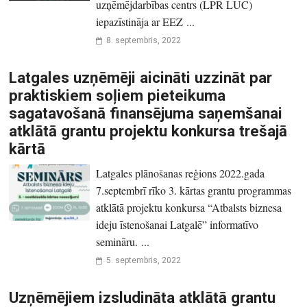
uzņēmējdarbības centrs (LPR LUC)
iepazīstināja ar EEZ ...
8. septembris, 2022
Latgales uzņēmēji aicināti uzzināt par
praktiskiem soļiem pieteikuma
sagatavošanā finansējuma saņemšanai
atklātā grantu projektu konkursa trešajā
kārtā
Latgales plānošanas reģions 2022.gada
7.septembrī rīko 3. kārtas grantu programmas
atklātā projektu konkursa “Atbalsts biznesa
ideju īstenošanai Latgalē” informatīvo
semināru. ...
5. septembris, 2022
Uzņēmējiem izsludināta atklātā grantu