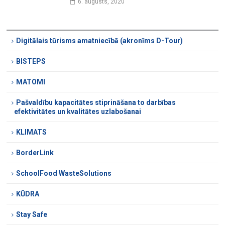
6. augusts, 2020
Digitālais tūrisms amatniecībā (akronīms D-Tour)
BISTEPS
MATOMI
Pašvaldību kapacitātes stiprināšana to darbības
efektivitātes un kvalitātes uzlabošanai
KLIMATS
BorderLink
SchoolFood WasteSolutions
KŪDRA
Stay Safe