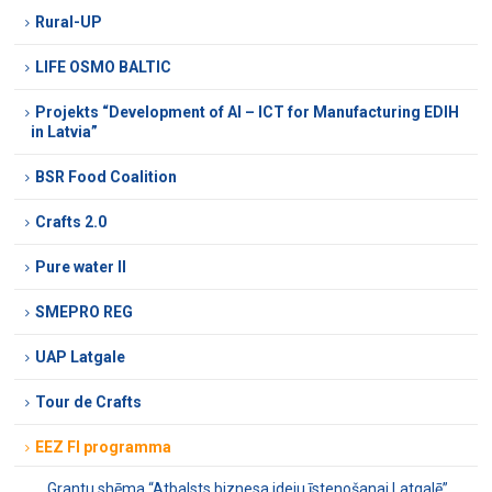
Rural-UP
LIFE OSMO BALTIC
Projekts “Development of AI – ICT for Manufacturing EDIH
in Latvia”
BSR Food Coalition
Crafts 2.0
Pure water II
SMEPRO REG
UAP Latgale
Tour de Crafts
EEZ FI programma
Grantu shēma “Atbalsts biznesa ideju īstenošanai Latgalē”