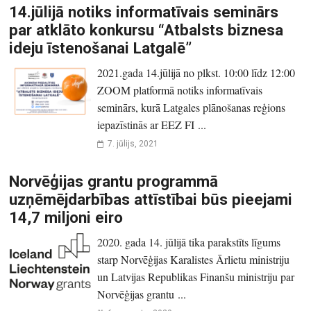
14.jūlijā notiks informatīvais seminārs
par atklāto konkursu “Atbalsts biznesa
ideju īstenošanai Latgalē”
2021.gada 14.jūlijā no plkst. 10:00 līdz 12:00
ZOOM platformā notiks informatīvais
seminārs, kurā Latgales plānošanas reģions
iepazīstinās ar EEZ FI ...
7. jūlijs, 2021
Norvēģijas grantu programmā
uzņēmējdarbības attīstībai būs pieejami
14,7 miljoni eiro
2020. gada 14. jūlijā tika parakstīts līgums
starp Norvēģijas Karalistes Ārlietu ministriju
un Latvijas Republikas Finanšu ministriju par
Norvēģijas grantu ...