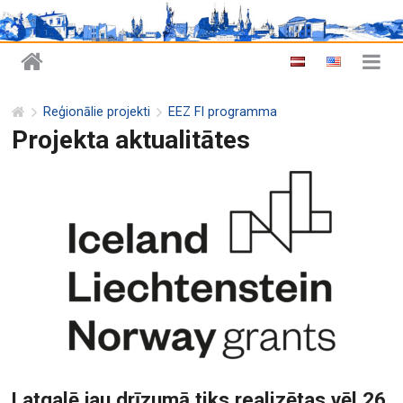
Reģionālie projekti
EEZ FI programma
Projekta aktualitātes
Latgalē jau drīzumā tiks realizētas vēl 26