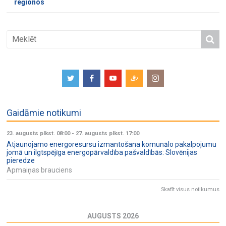
reģionos
Gaidāmie notikumi
23. augusts plkst. 08:00
-
27. augusts plkst. 17:00
Atjaunojamo energoresursu izmantošana komunālo pakalpojumu
jomā un ilgtspējīga energopārvaldība pašvaldībās: Slovēnijas
pieredze
Apmaiņas brauciens
Skatīt visus notikumus
AUGUSTS 2026