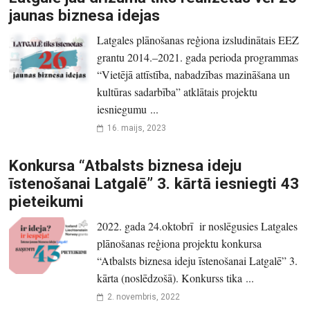
jaunas biznesa idejas
Latgales plānošanas reģiona izsludinātais EEZ
grantu 2014.–2021. gada perioda programmas
“Vietējā attīstība, nabadzības mazināšana un
kultūras sadarbība” atklātais projektu
iesniegumu ...
16. maijs, 2023
Konkursa “Atbalsts biznesa ideju
īstenošanai Latgalē” 3. kārtā iesniegti 43
pieteikumi
2022. gada 24.oktobrī ir noslēgusies Latgales
plānošanas reģiona projektu konkursa
“Atbalsts biznesa ideju īstenošanai Latgalē” 3.
kārta (noslēdzošā). Konkurss tika ...
2. novembris, 2022