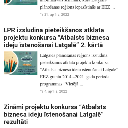
plānošanas reģions iepazīstinās ar EEZ ...
21. aprīlis, 2022
LPR izsludina pieteikšanos atklātā
projektu konkursa “Atbalsts biznesa
ideju īstenošanai Latgalē” 2. kārtā
Latgales plānošanas reģions izsludina
pieteikšanos atklātā projektu konkursā
“Atbalsts biznesa ideju īstenošanai Latgalē”
EEZ grantu 2014.–2021. gada perioda
programmas “Vietējā ...
4. aprīlis, 2022
Zināmi projektu konkursa “Atbalsts
biznesa ideju īstenošanai Latgalē”
rezultāti