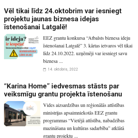
Vēl tikai līdz 24.oktobrim var iesniegt
projektu jaunas biznesa idejas
īstenošanai Latgalē!
EEZ grantu konkursa “Atbalsts biznesa ideju
īstenošanai Latgalē” 3. kārtas ietvaros vēl tikai
līdz 24.10.2022. uzņēmēji var iesniegt savu
biznesa ...
14. oktobris, 2022
“Karina Home” iedvesmas stāsts par
veiksmīgu grantu projekta īstenošanu
Vides aizsardzības un reģionālās attīstības
ministrijas apsaimniekotās EEZ grantu
programmas “Vietējā attīstība, nabadzības
mazināšana un kultūras sadarbība” atklātā
grantu projektu ...