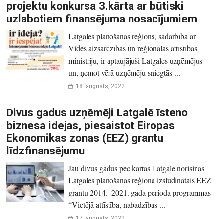
projektu konkursa 3.kārta ar būtiski
uzlabotiem finansējuma nosacījumiem
Latgales plānošanas reģions, sadarbībā ar
Vides aizsardzības un reģionālas attīstības
ministriju, ir aptaujājuši Latgales uzņēmējus
un, ņemot vērā uzņēmēju sniegtās ...
18. augusts, 2022
Divus gadus uzņēmēji Latgalē īsteno
biznesa idejas, piesaistot Eiropas
Ekonomikas zonas (EEZ) grantu
līdzfinansējumu
Jau divus gadus pēc kārtas Latgalē norisinās
Latgales plānošanas reģiona izsludinātais EEZ
grantu 2014.–2021. gada perioda programmas
“Vietējā attīstība, nabadzības ...
17. augusts, 2022