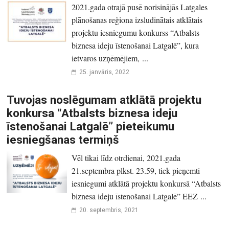
2021.gada otrajā pusē norisinājās Latgales
plānošanas reģiona izsludinātais atklātais
projektu iesniegumu konkurss “Atbalsts
biznesa ideju īstenošanai Latgalē”, kura
ietvaros uzņēmējiem, ...
25. janvāris, 2022
Tuvojas noslēgumam atklātā projektu
konkursa “Atbalsts biznesa ideju
īstenošanai Latgalē” pieteikumu
iesniegšanas termiņš
Vēl tikai līdz otrdienai, 2021.gada
21.septembra plkst. 23.59, tiek pieņemti
iesniegumi atklātā projektu konkursā “Atbalsts
biznesa ideju īstenošanai Latgalē” EEZ ...
20. septembris, 2021