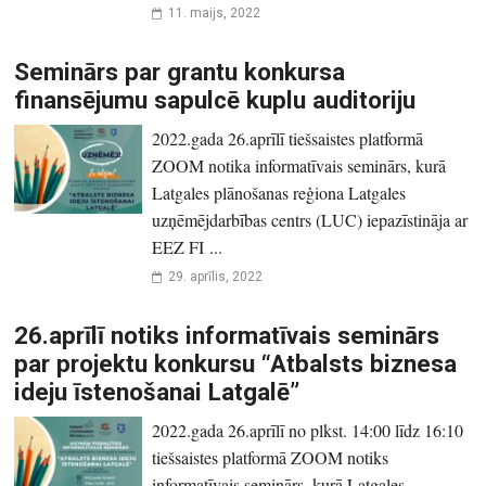
11. maijs, 2022
Seminārs par grantu konkursa
finansējumu sapulcē kuplu auditoriju
2022.gada 26.aprīlī tiešsaistes platformā
ZOOM notika informatīvais seminārs, kurā
Latgales plānošanas reģiona Latgales
uzņēmējdarbības centrs (LUC) iepazīstināja ar
EEZ FI ...
29. aprīlis, 2022
26.aprīlī notiks informatīvais seminārs
par projektu konkursu “Atbalsts biznesa
ideju īstenošanai Latgalē”
2022.gada 26.aprīlī no plkst. 14:00 līdz 16:10
tiešsaistes platformā ZOOM notiks
informatīvais seminārs, kurā Latgales