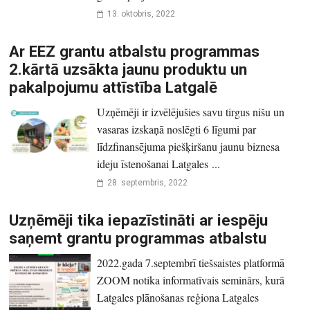
13. oktobris, 2022
Ar EEZ grantu atbalstu programmas
2.kārtā uzsākta jaunu produktu un
pakalpojumu attīstība Latgalē
Uzņēmēji ir izvēlējušies savu tirgus nišu un
vasaras izskaņā noslēgti 6 līgumi par
līdzfinansējuma piešķiršanu jaunu biznesa
ideju īstenošanai Latgales ...
28. septembris, 2022
Uzņēmēji tika iepazīstināti ar iespēju
saņemt grantu programmas atbalstu
2022.gada 7.septembrī tiešsaistes platformā
ZOOM notika informatīvais seminārs, kurā
Latgales plānošanas reģiona Latgales