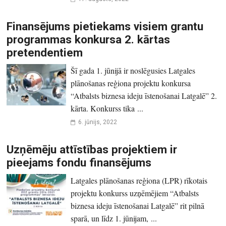
Finansējums pietiekams visiem grantu
programmas konkursa 2. kārtas
pretendentiem
Šī gada 1. jūnijā ir noslēgusies Latgales
plānošanas reģiona projektu konkursa
“Atbalsts biznesa ideju īstenošanai Latgalē” 2.
kārta. Konkurss tika ...
6. jūnijs, 2022
Uzņēmēju attīstības projektiem ir
pieejams fondu finansējums
Latgales plānošanas reģiona (LPR) rīkotais
projektu konkurss uzņēmējiem “Atbalsts
biznesa ideju īstenošanai Latgalē” rit pilnā
sparā, un līdz 1. jūnijam, ...