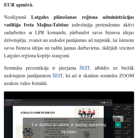
EUR apmērā.
Latgales plānošanas reģiona administrācijas
Noslēgumā
vadītāja Iveta Maļina-Tabūne
iedrošināja pretendentus aktīvi
sadarboties ar LPR komandu, pārbaudot savas biznesa idejas
dzīvotspēju, zvanot un uzdodot jautājumus arī turpmāk, lai īstenotu
savas biznesa idejas un radītu jaunas darbavietas, tādējādi veicinot
Latgales reģiona kopējo izaugsmi.
Semināra prezentācija ir pieejama
ŠEIT
, atbildes uz biežāk
uzdotajiem jautājumiem
ŠEIT
, kā arī ir skatāms semināra ZOOM
ieraksts video formātā:
Lai skatītos šo saturu, ir jāatļauj marketing
sīkdatnes