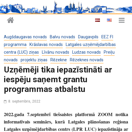
Augšdaugavas novads
Balvu novads
Daugavpils
EEZ FI
programma
Krāslavas novads
Latgales uzņēmējdarbības
centra (LUC) ziņas
Līvānu novads
Ludzas novads
Preiļu
novads
projektu ziņas
Rēzekne
Rēzeknes novads
Uzņēmēji tika iepazīstināti ar
iespēju saņemt grantu
programmas atbalstu
8. septembris, 2022
2022.gada 7.septembrī tiešsaistes platformā ZOOM notika
informatīvais seminārs, kurā Latgales plānošanas reģiona
Latgales uzņēmējdarbības centrs (LPR LUC) iepazīstināja ar