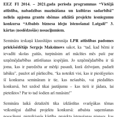
EEZ FI 2014. – 2021.gada perioda programmas “Vietējā
attīstība, nabadzības mazināšana un kultūras sadarbībā”
neliela apjoma grantu shēmas atklātā projektu iesniegumu
konkursa “Atbalsts biznesa ideju īstenošanai Latgalē” 3.
kārtas (noslēdzošās) nosacījumiem.
LPR attīstības padomes
Semināra ieskaņā klausītājus uzrunāja
priekšsēdētājs Sergejs Maksimovs
sakot, ka “tad, kad bērni ir
ievadīti skolas gaitās, turpināsim arī mācīties mēs paši par
uzņēmējdarbības attīstīšanas iespējām. Jo uzņēmējdarbība ir tā
joma, kas ir paredzēta ar mērķi pasauli, kurā dzīvojam, padarīt
labāku”, paužot arī pārliecību, “ka noteikti visi, kas ir pieslēgušies
šī konkursa semināram ir tie, kas nešaubās, vai piedalīties
konkursā, bet uzdod tikai jautājumu – kas tieši ir jādara, lai
pieteiktos? Par to tad šodien arī runāsim!”
Semināra laikā detalizēti tika izklāstītas svarīgākas tēmas
veiksmīgai dalībai projektu konkursā: atbalsta saņemšanas
nosacījumi, pieteikšanās kārtība, projekta īstenošanas nianses, kas