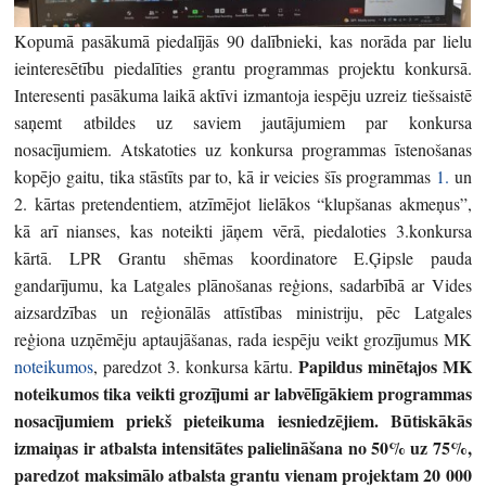
Kopumā pasākumā piedalījās 90 dalībnieki, kas norāda par lielu
ieinteresētību piedalīties grantu programmas projektu konkursā.
Interesenti pasākuma laikā aktīvi izmantoja iespēju uzreiz tiešsaistē
saņemt atbildes uz saviem jautājumiem par konkursa
nosacījumiem. Atskatoties uz konkursa programmas īstenošanas
kopējo gaitu, tika stāstīts par to, kā ir veicies šīs programmas
1.
un
2. kārtas pretendentiem, atzīmējot lielākos “klupšanas akmeņus”,
kā arī nianses, kas noteikti jāņem vērā, piedaloties 3.konkursa
kārtā. LPR Grantu shēmas koordinatore E.Ģipsle pauda
gandarījumu, ka Latgales plānošanas reģions, sadarbībā ar Vides
aizsardzības un reģionālās attīstības ministriju, pēc Latgales
reģiona uzņēmēju aptaujāšanas, rada iespēju veikt grozījumus MK
Papildus minētajos MK
noteikumos
, paredzot 3. konkursa kārtu.
noteikumos tika veikti grozījumi ar labvēlīgākiem programmas
nosacījumiem priekš pieteikuma iesniedzējiem. Būtiskākās
izmaiņas ir atbalsta intensitātes palielināšana no 50% uz 75%,
paredzot maksimālo atbalsta grantu vienam projektam 20 000