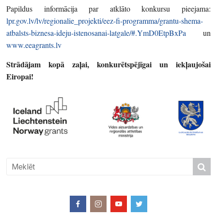
Papildus informācija par atklāto konkursu pieejama:
lpr.gov.lv/lv/regionalie_projekti/eez-fi-programma/grantu-shema-
atbalsts-biznesa-ideju-istenosanai-latgale/#.YmD0EtpBxPa
un
www.eeagrants.lv
Strādājam kopā zaļai, konkurētspējīgai un iekļaujošai
Eiropai!