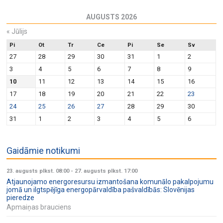
AUGUSTS 2026
«
Jūlijs
Pi
Ot
Tr
Ce
Pi
Se
Sv
27
28
29
30
31
1
2
3
4
5
6
7
8
9
10
11
12
13
14
15
16
17
18
19
20
21
22
23
24
25
26
27
28
29
30
31
1
2
3
4
5
6
Gaidāmie notikumi
23. augusts plkst. 08:00
-
27. augusts plkst. 17:00
Atjaunojamo energoresursu izmantošana komunālo pakalpojumu
jomā un ilgtspējīga energopārvaldība pašvaldībās: Slovēnijas
pieredze
Apmaiņas brauciens