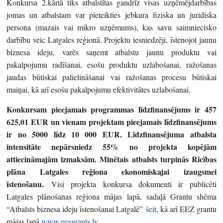
Konkursa 2.kārtā tiks atbalstītas gandrīz visas uzņēmējdarbības
jomas un atbalstam var pieteikties jebkura fiziska un juridiska
persona (mazais vai mikro uzņēmums), kas savu saimniecisko
darbību veic Latgales reģionā. Projektu iesniedzēji, īstenojot jaunu
biznesa ideju, varēs saņemt atbalstu jaunu produktu vai
pakalpojumu radīšanai, esošu produktu uzlabošanai, ražošanas
jaudas būtiskai palielināšanai vai ražošanas procesu būtiskai
maiņai, kā arī esošu pakalpojumu efektivitātes uzlabošanai.
Konkursam pieejamais programmas līdzfinansējums ir 457
625,01 EUR un vienam projektam pieejamais līdzfinansējums
ir no 5000 līdz 10 000 EUR. Līdzfinansējuma atbalsta
intensitāte nepārsniedz 55% no projekta kopējām
attiecināmajām izmaksām. Minētais atbalsts turpinās Rīcības
plāna Latgales reģiona ekonomiskajai izaugsmei
īstenošanu.
Visi projekta konkursa dokumenti ir publicēti
Latgales plānošanas reģiona mājas lapā, sadaļā Grantu shēma
“Atbalsts biznesa ideju īstenošanai Latgalē”
šeit
, kā arī EEZ grantu
mājas lapā
www.eeagrants.lv