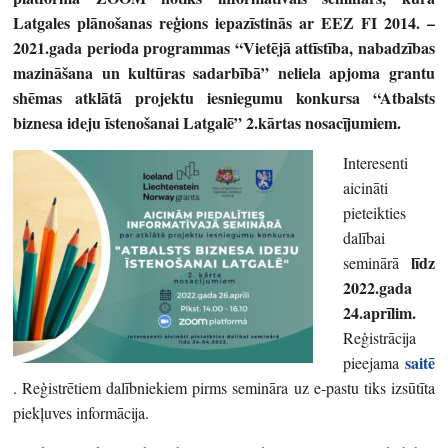
Latgales plānošanas reģions iepazīstinās ar EEZ FI 2014. –
2021.gada perioda programmas “Vietējā attīstība, nabadzības
mazināšana un kultūras sadarbībā” neliela apjoma grantu
shēmas atklātā projektu iesniegumu konkursa “Atbalsts
biznesa ideju īstenošanai Latgalē” 2.kārtas nosacījumiem.
Interesenti
aicināti
pieteikties
dalībai
līdz
seminārā
2022.gada
24.aprīlim.
Reģistrācija
saitē
pieejama
. Reģistrētiem dalībniekiem pirms semināra uz e-pastu tiks izsūtīta
piekļuves informācija.