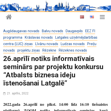
Augšdaugavas novads
Balvu novads
Daugavpils
EEZ FI
programma
Krāslavas novads
Latgales uzņēmējdarbības
centra (LUC) ziņas
Līvānu novads
Ludzas novads
Preiļu
novads
projektu ziņas
Rēzekne
Rēzeknes novads
26.aprīlī notiks informatīvais
seminārs par projektu konkursu
“Atbalsts biznesa ideju
īstenošanai Latgalē”
21. aprīlis, 2022
2022.gada 26.aprīlī no plkst. 14:00 līdz 16:10 tiešsaistes
platformā ZOOM notiks informatīvais seminārs, kurā