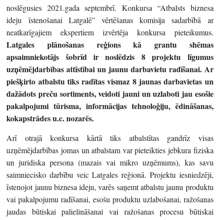
noslēgusies 2021.gada septembrī. Konkursa “Atbalsts biznesa
ideju īstenošanai Latgalē” vērtēšanas komisija sadarbībā ar
neatkarīgajiem ekspertiem izvērtēja konkursa pieteikumus.
Latgales plānošanas reģions kā grantu shēmas
apsaimniekotājs šobrīd ir noslēdzis 8 projektu līgumus
uzņēmējdarbības attīstībai un jaunu darbavietu radīšanai. Ar
piešķirto atbalstu tiks radītas vismaz 8 jaunas darbavietas un
dažādots preču sortiments, veidoti jauni un uzlaboti jau esošie
pakalpojumi tūrisma, informācijas tehnoloģiju, ēdināšanas,
kokapstrādes u.c. nozarēs.
Arī otrajā konkursa kārtā tiks atbalstītas gandrīz visas
uzņēmējdarbības jomas un atbalstam var pieteikties jebkura fiziska
un juridiska persona (mazais vai mikro uzņēmums), kas savu
saimniecisko darbību veic Latgales reģionā. Projektu iesniedzēji,
īstenojot jaunu biznesa ideju, varēs saņemt atbalstu jaunu produktu
vai pakalpojumu radīšanai, esošu produktu uzlabošanai, ražošanas
jaudas būtiskai palielināšanai vai ražošanas procesu būtiskai