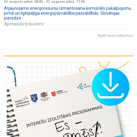
23. augusts plkst. 08:00
-
27. augusts plkst. 17:00
Atjaunojamo energoresursu izmantošana komunālo pakalpojumu
jomā un ilgtspējīga energopārvaldība pašvaldībās: Slovēnijas
pieredze
Apmaiņas brauciens
Skatīt visus notikumus