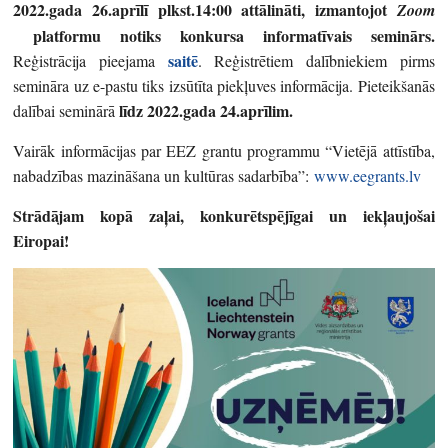
2022.gada 26.aprīlī plkst.14:00 attālināti, izmantojot
Zoom
platformu notiks konkursa informatīvais seminārs.
saitē
Reģistrācija pieejama
. Reģistrētiem dalībniekiem pirms
semināra uz e-pastu tiks izsūtīta piekļuves informācija. Pieteikšanās
līdz 2022.gada 24.aprīlim.
dalībai seminārā
Vairāk informācijas par EEZ grantu programmu “Vietējā attīstība,
nabadzības mazināšana un kultūras sadarbība”:
www.eegrants.lv
Strādājam kopā zaļai, konkurētspējīgai un iekļaujošai
Eiropai!