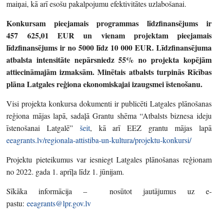
maiņai, kā arī esošu pakalpojumu efektivitātes uzlabošanai.
Konkursam pieejamais programmas līdzfinansējums ir
457 625,01 EUR un vienam projektam pieejamais
līdzfinansējums ir no 5000 līdz 10 000 EUR. Līdzfinansējuma
atbalsta intensitāte nepārsniedz 55% no projekta kopējām
attiecināmajām izmaksām. Minētais atbalsts turpinās Rīcības
plāna Latgales reģiona ekonomiskajai izaugsmei īstenošanu.
Visi projekta konkursa dokumenti ir publicēti Latgales plānošanas
reģiona mājas lapā, sadaļā Grantu shēma “Atbalsts biznesa ideju
īstenošanai Latgalē”
šeit
, kā arī EEZ grantu mājas lapā
eeagrants.lv/regionala-attistiba-un-kultura/projektu-konkursi/
Projektu pieteikumus var iesniegt Latgales plānošanas reģionam
no 2022. gada 1. aprīļa līdz 1. jūnijam.
Sīkāka informācija – nosūtot jautājumus uz e-
pastu:
eeagrants@lpr.gov.lv