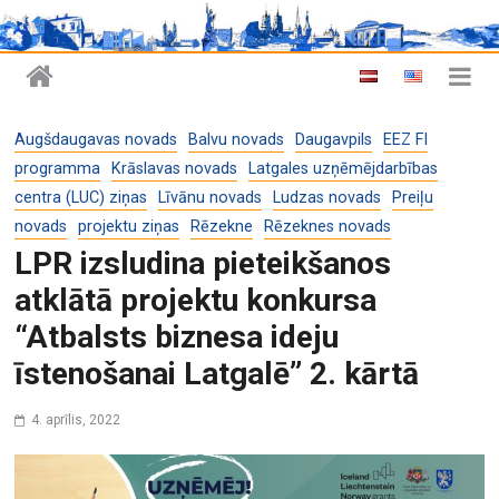
Augšdaugavas novads
Balvu novads
Daugavpils
EEZ FI
programma
Krāslavas novads
Latgales uzņēmējdarbības
centra (LUC) ziņas
Līvānu novads
Ludzas novads
Preiļu
novads
projektu ziņas
Rēzekne
Rēzeknes novads
LPR izsludina pieteikšanos
atklātā projektu konkursa
“Atbalsts biznesa ideju
īstenošanai Latgalē” 2. kārtā
4. aprīlis, 2022