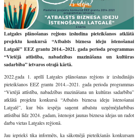
Latgales plānošanas reģions izsludina pieteikšanos atklātā
projektu konkursā “Atbalsts biznesa ideju īstenošanai
Latgalē” EEZ grantu 2014.–2021. gada perioda programmas
“Vietējā attīstība, nabadzības mazināšana un kultūras
sadarbība” ietvaros otrajā kārtā.
2022.gada 1. aprīlī Latgales plānošanas reģions ir izsludinājis
pieteikšanos EEZ grantu 2014.–2021. gada perioda programmas
“Vietējā attīstība, nabadzības mazināšana un kultūras sadarbība”
atklātā projektu konkursā “Atbalsts biznesa ideju īstenošanai
Latgalē”, kur būs iespēja saņemt atbalstu uzņēmējdarbības
attīstībai līdz 2024. gadam, īstenojot jaunas biznesa idejas un radot
darba vietas Latgales reģionā.
Jau iepriekš tika informēts, ka sākotnējā pieteikšanās konkursam