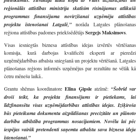
reģionālās attīstības ministriju skatīsim risinājumus atlikušā
programmas finansējuma novirzīšanai uzņēmēju attīstības
projektu īstenošanai Latgalē,”
norāda Latgales plānošanas
Sergejs
Maksimovs
reģiona attīstības padomes priekšsēdētājs
.
Visas iesniegtās biznesa attīstības idejas izvērtēs vērtēšanas
komisija, kurā darbojas kvalificēti eksperti ar pieredzi
uzņēmējdarbības atbalsta sniegšanā un projektu vērtēšanā. Latgales
plānošanas reģions informēs uzņēmējus par rezultātu ne vēlāk kā
četru mēnešu laikā..
Elīna Ģipsle
Grantu shēmas koordinatore
atzīmē:
“Šobrīd var
droši teikt, ka projekta finansējums ir pietiekams, lai
līdzfinansētu visas uzņēmējdarbības attīstības idejas. Izšķiroša
būs pieteikuma dokumentu aizpildīšanas precizitāte un plānoto
darbību atbilstība programmas nosacījumiem. Novēlu lai pēc
iespējas vairāk pretendenti saņemtu atbalstu savu biznesa ideju
īstenošanai.”