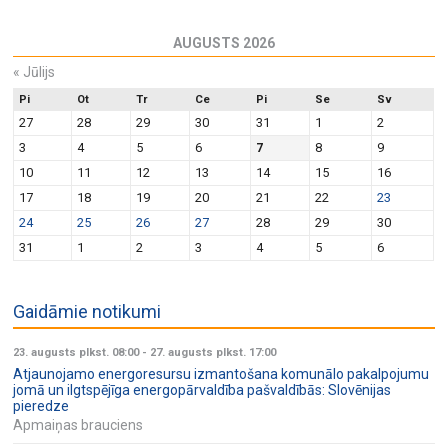
AUGUSTS 2026
«
Jūlijs
Pi
Ot
Tr
Ce
Pi
Se
Sv
27
28
29
30
31
1
2
3
4
5
6
7
8
9
10
11
12
13
14
15
16
17
18
19
20
21
22
23
24
25
26
27
28
29
30
31
1
2
3
4
5
6
Gaidāmie notikumi
23. augusts plkst. 08:00
-
27. augusts plkst. 17:00
Atjaunojamo energoresursu izmantošana komunālo pakalpojumu
jomā un ilgtspējīga energopārvaldība pašvaldībās: Slovēnijas
pieredze
Apmaiņas brauciens