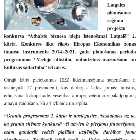
Latgales
plānošanas
reģiona
projektu
konkursa “Atbalsts biznesa ideju īstenošanai Latgalē” 2.
kārta. Konkurss tika rīkots Eiropas Ekonomikas zonas
finanšu instrumenta 2014.-2021. gada plānošanas perioda
programmas “Vietējā attīstība, nabadzības mazināšana un
kultūras sadarbība” ietvaros.
Otrajā kārtā pieteikumus EEZ līdzfinansējuma saņemšanai ir
iesnieguši 17 pretendenti, kas darbojas šādās jomās: tūrisms,
ēdināšana, kokapstrāde, veselības aprūpe, veterinārie pakalpojumi,
ainavu veidošana, kā arī izklaide un atpūta.
“Grantu programmas 2. kārta ir noslēgusies. Neskatoties uz to,
ka grantu shēmas konkursā vēl aizvien ir pieejams finansējums,
esam gandarīti redzēt plašāku uzņēmēju darbības jomu
pieteikumus. Tuvākajā laikā kopā ar Vides aizsardzības un