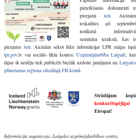
pieteikšanās dokumenti ir
pieejami
šeit
. Aicinām
ieskatīties arī septembrī
notikušā informatīvā
semināra ierakstā, kas ir
pieejams
šeit
. Aicinām sekot līdzi informācijai LPR mājas lapā
lpr.gov
.lv vai sociālo tīklu kontos:
Uzņēmējdarbība Latgalē
, kur
tāpat ik nedēļu tiek publicēti biežāk uzdotie jautājumi un
Latgales
plānošanas reģiona oficiālajā FB kontā
.
Strādājam kopā
konkurētspējīgai
Eiropai!
Informāciju sagatavoja: Latgales uzņēmējdarbības centrs,