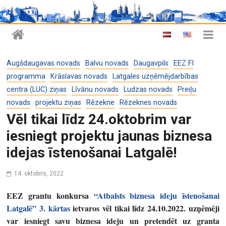
Augšdaugavas novads
Balvu novads
Daugavpils
EEZ FI
programma
Krāslavas novads
Latgales uzņēmējdarbības
centra (LUC) ziņas
Līvānu novads
Ludzas novads
Preiļu
novads
projektu ziņas
Rēzekne
Rēzeknes novads
Vēl tikai līdz 24.oktobrim var
iesniegt projektu jaunas biznesa
idejas īstenošanai Latgalē!
14. oktobris, 2022
EEZ grantu konkursa
“Atbalsts biznesa ideju īstenošanai
Latgalē” 3. kārtas
ietvaros vēl tikai līdz 24.10.2022. uzņēmēji
var iesniegt savu biznesa ideju un pretendēt uz granta