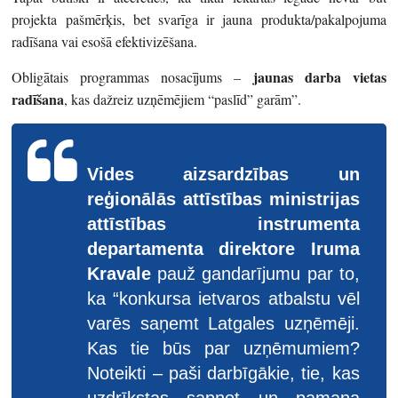
projekta pašmērķis, bet svarīga ir jauna produkta/pakalpojuma
radīšana vai esošā efektivizēšana.
jaunas darba vietas
Obligātais programmas nosacījums –
radīšana
, kas dažreiz uzņēmējiem “paslīd” garām”.
Vides aizsardzības un
reģionālās attīstības ministrijas
attīstības instrumenta
departamenta direktore Iruma
Kravale
pauž gandarījumu par to,
ka “konkursa ietvaros atbalstu vēl
varēs saņemt Latgales uzņēmēji.
Kas tie būs par uzņēmumiem?
Noteikti – paši darbīgākie, tie, kas
uzdrīkstas sapņot un pamana