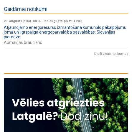
Gaidāmie notikumi
23. augusts plkst. 08:00
-
27. augusts plkst. 17:00
Atjaunojamo energoresursu izmantošana komunālo pakalpojumu
jomā un ilgtspējīga energopārvaldība pašvaldībās: Slovēnijas
pieredze
Apmaiņas brauciens
Skatīt visus notikumus