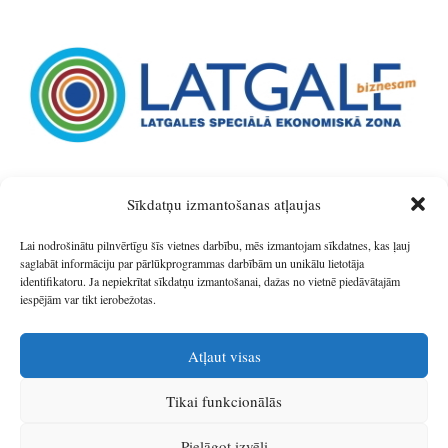
Sīkdatņu izmantošanas atļaujas
Lai nodrošinātu pilnvērtīgu šīs vietnes darbību, mēs izmantojam sīkdatnes, kas ļauj
saglabāt informāciju par pārlūkprogrammas darbībām un unikālu lietotāja
identifikatoru. Ja nepiekrītat sīkdatņu izmantošanai, dažas no vietnē piedāvātajām
iespējām var tikt ierobežotas.
Atļaut visas
Tikai funkcionālās
© 2026
Latgales plānošanas reģions
.
Pielāgot izvēli