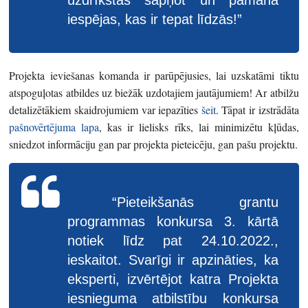
iespējas, kas ir tepat līdzās!”
Projekta ieviešanas komanda ir parūpējusies, lai uzskatāmi tiktu
atspoguļotas atbildes uz biežāk uzdotajiem jautājumiem! Ar atbilžu
detalizētākiem skaidrojumiem var iepazīties
šeit
. Tāpat ir izstrādāta
pašnovērtējuma lapa
, kas ir lielisks rīks, lai minimizētu kļūdas,
sniedzot informāciju gan par projekta pieteicēju, gan pašu projektu.
“Pieteikšanās grantu
programmas konkursa 3. kārtā
notiek līdz pat 24.10.2022.,
ieskaitot. Svarīgi ir apzināties, ka
eksperti, izvērtējot katra
Projekta
iesnieguma atbilstību konkursa