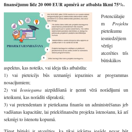
finansējumu līdz 20 000 EUR apmērā ar atbalsta likmi 75%.
Potenciālajie
m
Projektu
pieteikumu
iesniedzējiem
vērtīgi
atcerēties trīs
būtiskākos
aspektus, kas noteiks, vai ideja tiks atbalstīta:
1) vai pieteicējs būs uzmanīgi iepazinies ar programmas
nosacījumiem;
2) vai
Iesnieguma
aizpildīšanā ir ņemti vērā norādījumi un
ieteikumi, kas norādīti slīprakstā;
3) vai pretendentam ir pietiekama finanšu un administrēšanas jeb
vadīšanas kapacitāte, lai priekšfinansētu projekta īstenošanu, kā arī
sekmīgi to īstenotu kopumā.
Tāpat būtiski ir atcerēties, ka tikai iekārtas iegāde nevar būt