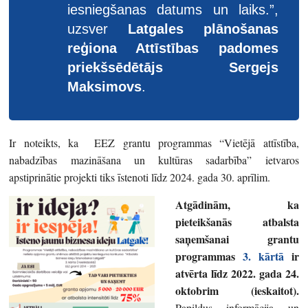
iesniegšanas datums un laiks.”,
uzsver
Latgales plānošanas
reģiona Attīstības padomes
priekšsēdētājs Sergejs
Maksimovs
.
Ir noteikts, ka EEZ grantu programmas “Vietējā attīstība,
nabadzības mazināšana un kultūras sadarbība” ietvaros
apstiprinātie projekti tiks īstenoti līdz 2024. gada 30. aprīlim.
Atgādinām, ka
pieteikšanās atbalsta
saņemšanai grantu
programmas
3. kārtā
ir
atvērta līdz 2022. gada 24.
oktobrim (ieskaitot).
Papildus informācija un