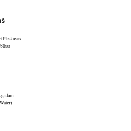
ņš
ri Pleskavas
bības
0.gadam
Water)