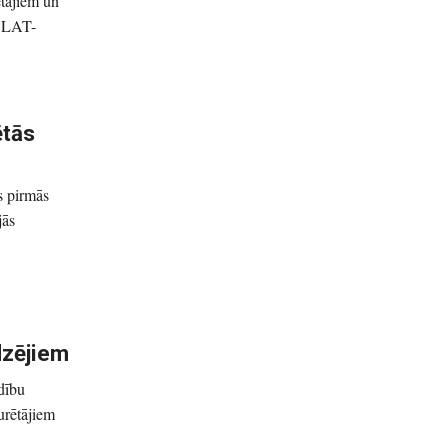
ētājiem un
s LAT-
ētās
s pirmās
jās
dzējiem
dību
urētājiem