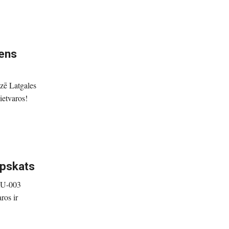
dens
zē Latgales
ietvaros!
apskats
-RU-003
ros ir