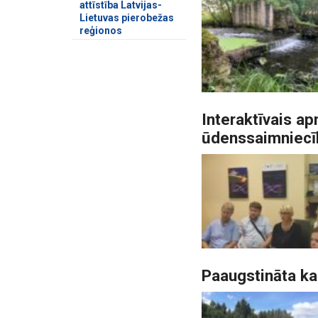
attīstība Latvijas-
Lietuvas pierobežas
reģionos
Interaktīvais a
ūdenssaimniecī
Paaugstināta ka