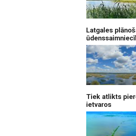
Latgales plānoš
ūdenssaimniecī
Tiek atlikts pi
ietvaros