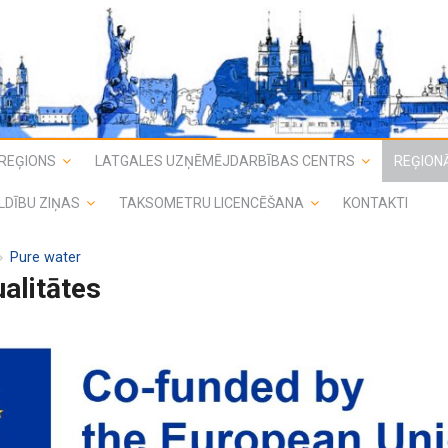
REĢIONS
LATGALES UZŅĒMĒJDARBĪBAS CENTRS
REĢIONĀ
LDĪBU ZIŅAS
TAKSOMETRU LICENCĒŠANA
KONTAKTI
Pure water
ualitātes