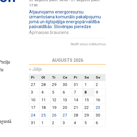
23. augusts plkst. 08:00
-
27. augusts plkst.
17:00
Atjaunojamo energoresursu
izmantošana komunālo pakalpojumu
jomā un ilgtspējīga energopārvaldība
pašvaldībās: Slovēnijas pieredze
Apmaiņas brauciens
Skatīt visus notikumus
AUGUSTS 2026
Preiļu
žu
«
Jūlijs
Pi
Ot
Tr
Ce
Pi
Se
Sv
27
28
29
30
31
1
2
3
4
5
6
7
8
9
10
11
12
13
14
15
16
17
18
19
20
21
22
23
24
25
26
27
28
29
30
ugustā
31
1
2
3
4
5
6