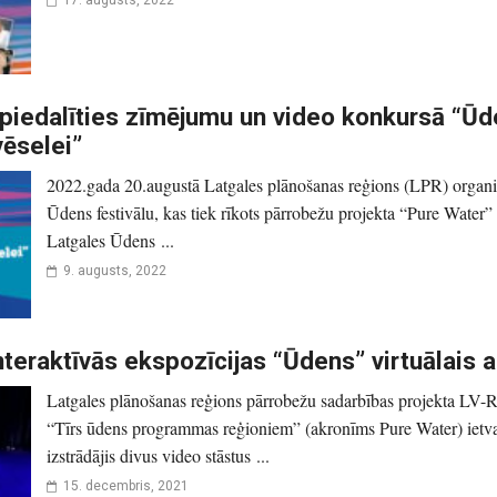
piedalīties zīmējumu un video konkursā “Ū
vēselei”
2022.gada 20.augustā Latgales plānošanas reģions (LPR) organi
Ūdens festivālu, kas tiek rīkots pārrobežu projekta “Pure Water” 
Latgales Ūdens ...
9. augusts, 2022
nteraktīvās ekspozīcijas “Ūdens” virtuālais 
Latgales plānošanas reģions pārrobežu sadarbības projekta LV
“Tīrs ūdens programmas reģioniem” (akronīms Pure Water) ietva
izstrādājis divus video stāstus ...
15. decembris, 2021