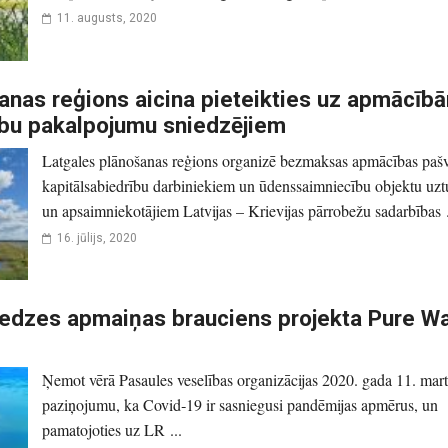
11. augusts, 2020
anas reģions aicina pieteikties uz apmācīb
bu pakalpojumu sniedzējiem
Latgales plānošanas reģions organizē bezmaksas apmācības paš
kapitālsabiedrību darbiniekiem un ūdenssaimniecību objektu uzt
un apsaimniekotājiem Latvijas – Krievijas pārrobežu sadarbības .
16. jūlijs, 2020
eredzes apmaiņas brauciens projekta Pure W
Ņemot vērā Pasaules veselības organizācijas 2020. gada 11. mar
paziņojumu, ka Covid‑19 ir sasniegusi pandēmijas apmērus, un
pamatojoties uz LR ...