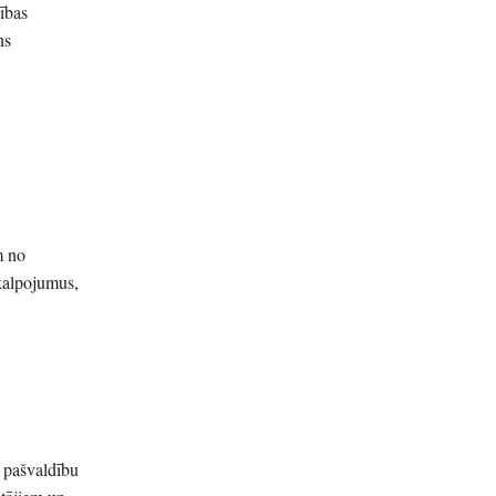
ības
ns
m no
kalpojumus,
 pašvaldību