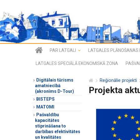
PAR LATGALI
LATGALES PLĀNOŠANAS 
LATGALES SPECIĀLĀ EKONOMISKĀ ZONA
PAŠVA
Digitālais tūrisms
Reģionālie projekti
amatniecībā
Projekta akt
(akronīms D-Tour)
BISTEPS
MATOMI
Pašvaldību
kapacitātes
stiprināšana to
darbības efektivitātes
un kvalitātes