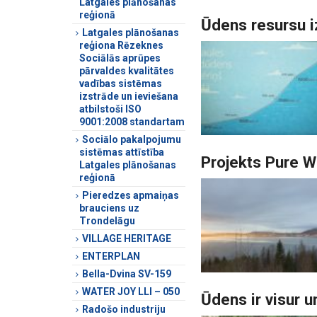
Latgales plānošanas
reģionā
Ūdens resursu i
Latgales plānošanas
reģiona Rēzeknes
Sociālās aprūpes
pārvaldes kvalitātes
vadības sistēmas
izstrāde un ieviešana
atbilstoši ISO
9001:2008 standartam
Sociālo pakalpojumu
sistēmas attīstība
Projekts Pure Wa
Latgales plānošanas
reģionā
Pieredzes apmaiņas
brauciens uz
Trondelāgu
VILLAGE HERITAGE
ENTERPLAN
Bella-Dvina SV-159
WATER JOY LLI – 050
Ūdens ir visur 
Radošo industriju