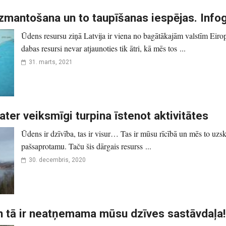
zmantošana un to taupīšanas iespējas. Infog
Ūdens resursu ziņā Latvija ir viena no bagātākajām valstīm Eir
dabas resursi nevar atjaunoties tik ātri, kā mēs tos ...
31. marts, 2021
ter veiksmīgi turpina īstenot aktivitātes
Ūdens ir dzīvība, tas ir visur… Tas ir mūsu rīcībā un mēs to uzs
pašsaprotamu. Taču šis dārgais resurss ...
30. decembris, 2020
un tā ir neatņemama mūsu dzīves sastāvdaļa!