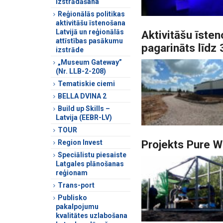
izstrādāšana
Reģionālās politikas
aktivitāšu īstenošana
Latvijā un reģionālās
Aktivitāšu īste
attīstības pasākumu
pagarināts līdz
izstrāde
„Museum Gateway”
(Nr. LLB-2-208)
Tematiskie ciemi
BELLA DVINA 2
Build up Skills –
Latvija (EEBR-LV)
TOUR
Projekts Pure W
Region Invest
Speciālistu piesaiste
Latgales plānošanas
reģionam
Trans-port
Publisko
pakalpojumu
kvalitātes uzlabošana