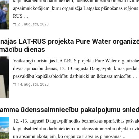
kapitālsabiedrību darbiniekiem, ūdenssaimniecību objektu uztur
apsaimniekotājiem, kuru organizēja Latgales plānošanas reģion
RUS ...
21. augusts, 2020
inājās LAT-RUS projekta Pure Water organiz
pmācību dienas
Veiksmīgi norisinājās LAT-RUS projekta Pure Water organizētā
divas apmācību dienas, 12.-13.augustā Daugavpilī, kurās piedalī
pašvaldību kapitālsabiedrību darbinieki un ūdenssaimniecību ...
14. augusts, 2020
amma ūdenssaimniecību pakalpojumu snie
12. -13. augustā Daugavpilī notiks bezmaksas apmācības pašval
kapitālsabiedrību darbiniekiem un ūdenssaimniecību objektu uzt
un apsaimniekotājiem, ko organizē Latgales plānošanas ...