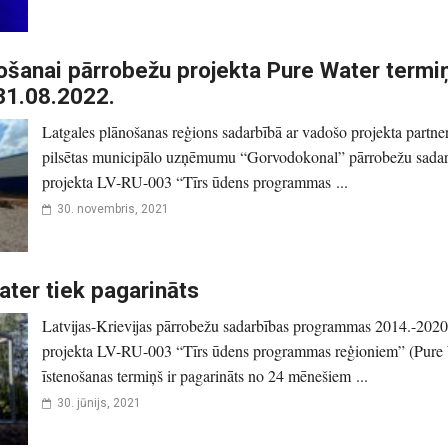
nošanai pārrobežu projekta Pure Water termi
 31.08.2022.
Latgales plānošanas reģions sadarbībā ar vadošo projekta partne
pilsētas municipālo uzņēmumu “Gorvodokonal” pārrobežu sadar
projekta LV-RU-003 “Tīrs ūdens programmas ...
30. novembris, 2021
ater tiek pagarināts
Latvijas-Krievijas pārrobežu sadarbības programmas 2014.-202
projekta LV-RU-003 “Tīrs ūdens programmas reģioniem” (Pure 
īstenošanas termiņš ir pagarināts no 24 mēnešiem ...
30. jūnijs, 2021