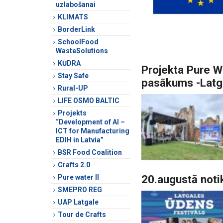
uzlabošanai
KLIMATS
BorderLink
SchoolFood
WasteSolutions
KŪDRA
Projekta Pure W
Stay Safe
pasākums -Latga
Rural-UP
LIFE OSMO BALTIC
Projekts
“Development of AI –
ICT for Manufacturing
EDIH in Latvia”
BSR Food Coalition
Crafts 2.0
20.augustā noti
Pure water II
SMEPRO REG
UAP Latgale
Tour de Crafts