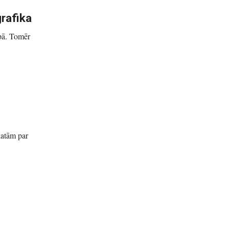
rafika
opā. Tomēr
katām par