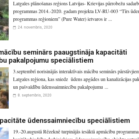
Latgales plānošanas reģions Latvijas- Krievijas pārrobežu sadarb
programmas 2014.-2020. gadam projekta LV-RU-003 “Tīrs ūde
programmas reģioniem” (Pure Water) ietvaros ir ...
24. novembris, 2020
pmācību seminārs paaugstināja kapacitāti
bu pakalpojumu speciālistiem
3.septembrī norisinājās interaktīvais mācību seminārs pārstāvjie
Latgales reģiona, kas sniedz ūdens apgādes un kanalizācijas pa
un pašvaldību ūdenssaimniecību pakalpojumu ...
8. septembris, 2020
pacitāte ūdenssaimniecību speciālistiem
19.-20.augustā Rēzeknē turpinājās iesāktā apmācību programma