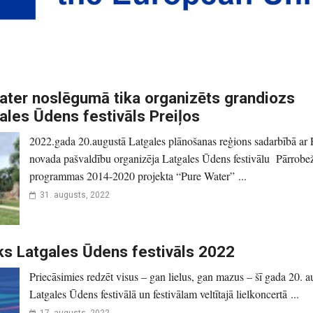
ater noslēgumā tika organizēts grandiozs
les Ūdens festivāls Preiļos
2022.gada 20.augustā Latgales plānošanas reģions sadarbībā ar 
novada pašvaldību organizēja Latgales Ūdens festivālu Pārrobe
programmas 2014-2020 projekta “Pure Water” ...
31. augusts, 2022
ks Latgales Ūdens festivāls 2022
Priecāsimies redzēt visus – gan lielus, gan mazus – šī gada 20. a
Latgales Ūdens festivālā un festivālam veltītajā lielkoncertā ...
17. augusts, 2022