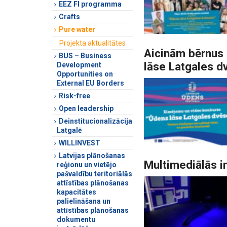
EEZ FI programma
Crafts
Pure water
Projekta aktualitātes
Aicinām bērnus 
BUS – Business
lāse Latgales d
Development
Opportunities on
External EU Borders
Risk-free
Open leadership
Deinstitucionalizācija
Latgalē
WILLINVEST
Latvijas plānošanas
Multimediālās i
reģionu un vietējo
pašvaldību teritoriālās
attīstības plānošanas
kapacitātes
palielināšana un
attīstības plānošanas
dokumentu