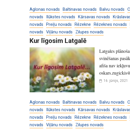
Aglonas novads
Baltinavas novads
Balvu novads
C
novads
Ilūkstes novads
Kārsavas novads
Krāslava
novads
Preiļu novads
Rēzekne
Rēzeknes novads
novads
Viļānu novads
Zilupes novads
Kur līgosim Latgalē
Latgales plānoša
svinēšanas pasā
afiša nav iekļuvu
oskars.zugickis
16. jūnijs, 2021
Aglonas novads
Baltinavas novads
Balvu novads
C
novads
Ilūkstes novads
Kārsavas novads
Krāslava
novads
Preiļu novads
Rēzekne
Rēzeknes novads
novads
Viļānu novads
Zilupes novads