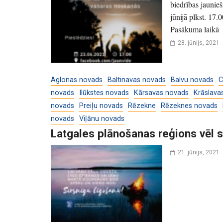
biedrības jaunieš
jūnijā plkst. 17
Pasākuma laikā bū
28. jūnijs, 2021
Aglonas novads
Baltinavas novads
Balvu novads
C
novads
Ilūkstes novads
Kārsavas novads
Krāslava
novads
Preiļu novads
Rēzekne
Rēzeknes novads
novads
Viļānu novads
Latgales plānošanas reģions vēl s
21. jūnijs, 2021