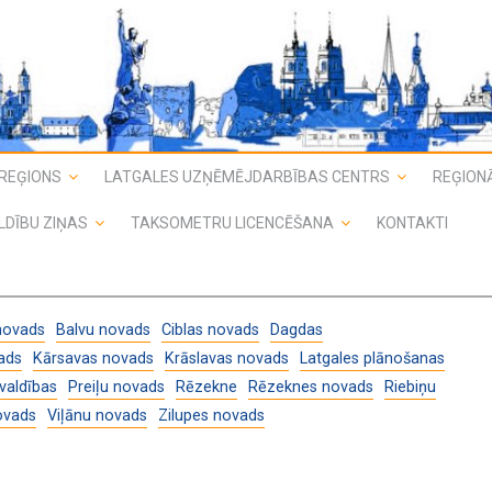
REĢIONS
LATGALES UZŅĒMĒJDARBĪBAS CENTRS
REĢIONĀ
LDĪBU ZIŅAS
TAKSOMETRU LICENCĒŠANA
KONTAKTI
novads
Balvu novads
Ciblas novads
Dagdas
ads
Kārsavas novads
Krāslavas novads
Latgales plānošanas
valdības
Preiļu novads
Rēzekne
Rēzeknes novads
Riebiņu
ovads
Viļānu novads
Zilupes novads