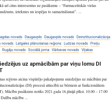
, kā arī citus interesentus uz pasākumu – “Farmaceitiskās vielas
udzums, ietekmes un iespējas to samazināšanai”. ...
agdas novads
Daugavpils
Daugavpils novads
Deinstitucionalizācija
s novads
Latgales plānošanas reģions
Ludzas novads
Preiļu
Rugāju novads
Sociālā joma
Vārkavas novads
Viļakas
iedzējus uz apmācībām par viņu lomu DI
FT
nas reģions aicina vispārējo pakalpojumu sniedzējus uz mācībām par
itucionalizācijas (DI) procesā attiecībā uz bērniem ar funkcionāliem
). Mācību pasākums notiks 2021.gada 16.jūnijā plkst. 10.00 – 17.00
Dalība mācību ...