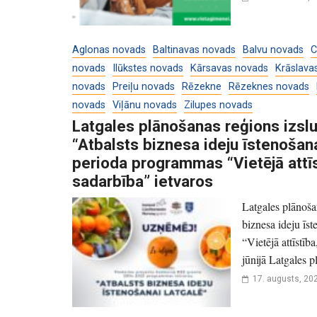
Aglonas novads
Baltinavas novads
Balvu novads
C
novads
Ilūkstes novads
Kārsavas novads
Krāslava
novads
Preiļu novads
Rēzekne
Rēzeknes novads
novads
Viļānu novads
Zilupes novads
Latgales plānošanas reģions izslu
“Atbalsts biznesa ideju īstenoša
perioda programmas “Vietējā attī
sadarbība” ietvaros
Latgales plānoša
biznesa ideju ī
“Vietējā attīstī
jūnijā Latgales p
17. augusts, 20