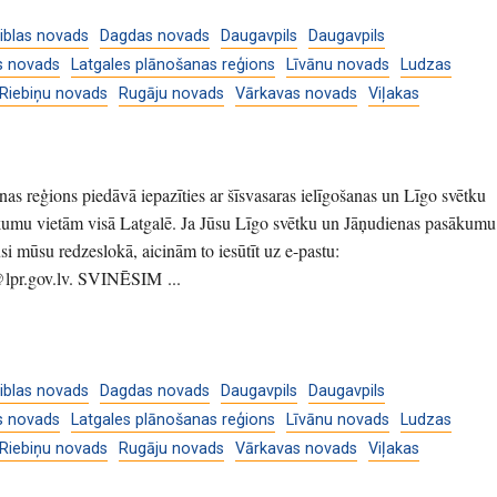
iblas novads
Dagdas novads
Daugavpils
Daugavpils
s novads
Latgales plānošanas reģions
Līvānu novads
Ludzas
Riebiņu novads
Rugāju novads
Vārkavas novads
Viļakas
nas reģions piedāvā iepazīties ar šīsvasaras ielīgošanas un Līgo svētku
kumu vietām visā Latgalē. Ja Jūsu Līgo svētku un Jāņudienas pasākumu
si mūsu redzeslokā, aicinām to iesūtīt uz e-pastu:
@lpr.gov.lv. SVINĒSIM ...
iblas novads
Dagdas novads
Daugavpils
Daugavpils
s novads
Latgales plānošanas reģions
Līvānu novads
Ludzas
Riebiņu novads
Rugāju novads
Vārkavas novads
Viļakas