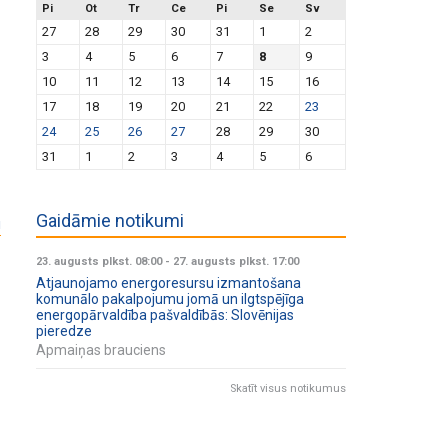
Pi
Ot
Tr
Ce
Pi
Se
Sv
27
28
29
30
31
1
2
3
4
5
6
7
8
9
10
11
12
13
14
15
16
17
18
19
20
21
22
23
24
25
26
27
28
29
30
31
1
2
3
4
5
6
Gaidāmie notikumi
u
23. augusts plkst. 08:00
-
27. augusts plkst. 17:00
Atjaunojamo energoresursu izmantošana
komunālo pakalpojumu jomā un ilgtspējīga
energopārvaldība pašvaldībās: Slovēnijas
pieredze
Apmaiņas brauciens
Skatīt visus notikumus