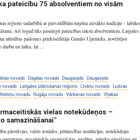
ka pateicību 75 absolventiem no visām
nas reģions sadarbībā ar pašvaldībām turpina aizsākto tradīciju – labāko
āšanu. Arī šogad tiks pasniegti pateicības raksti absolventiem. Latgales
na attīstības padomes priekšsēdētājs Gunārs Upenieks, novērtējot
 darbu un laiku, lai ...
iblas novads
Dagdas novads
Daugavpils
Daugavpils
s novads
Latgales plānošanas reģions
Līvānu novads
Ludzas
Riebiņu novads
Rugāju novads
Vārkavas novads
Viļakas
armaceitiskās vielas notekūdeņos –
to samazināšanai”
u pārstāvjus, valsts iestādes, pētniecības institūcijas, notekūdeņu
tu operatorus, nevalstiskās organizācijas, medijus, aptieku pārstāvjus un