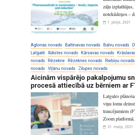
zāļu izplatītājus
notekūdeņos – da
1. jūnijs, 2021
Aglonas novads
Baltinavas novads
Balvu novads
D
Latgalē
Ilūkstes novads
Kārsavas novads
Krāslava
novads
Rēzekne
Rēzeknes novads
Riebiņu novads
novads
Viļānu novads
Zilupes novads
Aicinām vispārējo pakalpojumu sn
procesā attiecībā uz bērniem ar 
Latgales plānoša
viņu lomu deinst
traucējumiem (FT
Zoom platformā. 
31. maijs, 2021