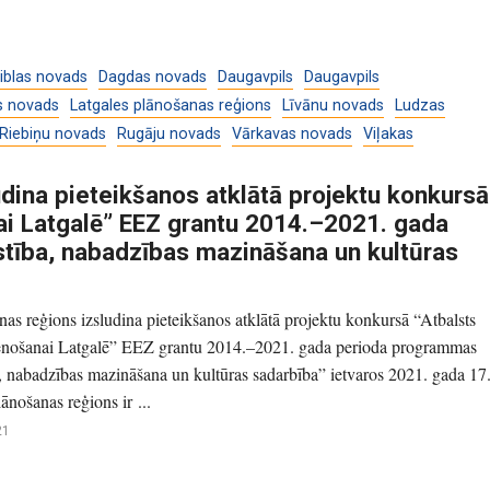
iblas novads
Dagdas novads
Daugavpils
Daugavpils
s novads
Latgales plānošanas reģions
Līvānu novads
Ludzas
Riebiņu novads
Rugāju novads
Vārkavas novads
Viļakas
dina pieteikšanos atklātā projektu konkursā
nai Latgalē” EEZ grantu 2014.–2021. gada
stība, nabadzības mazināšana un kultūras
nas reģions izsludina pieteikšanos atklātā projektu konkursā “Atbalsts
stenošanai Latgalē” EEZ grantu 2014.–2021. gada perioda programmas
ba, nabadzības mazināšana un kultūras sadarbība” ietvaros 2021. gada 17
lānošanas reģions ir ...
21