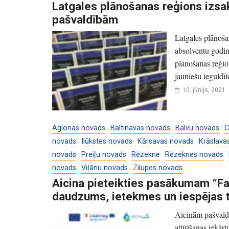
Latgales plānošanas reģions izsa
pašvaldībām
Latgales plānoša
absolventu godin
plānošanas reģio
jauniešu ieguldīto
10. jūnijs, 2021
Aglonas novads
Baltinavas novads
Balvu novads
C
novads
Ilūkstes novads
Kārsavas novads
Krāslava
novads
Preiļu novads
Rēzekne
Rēzeknes novads
novads
Viļānu novads
Zilupes novads
Aicina pieteikties pasākumam “F
daudzums, ietekmes un iespējas 
Aicinām pašvaldīb
attīrīšanas iekār