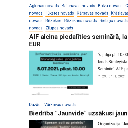
Aglonas novads
Baltinavas novads
Balvu novads
C
novads
Ilūkstes novads
Kārsavas novads
Krāslava
novads
Rēzekne
Rēzeknes novads
Riebiņu novads
novads
Zilupes novads
AIF aicina piedalīties seminārā, 
EUR
5. jūlijā pl. 10.
fonds Stratēģisko
Seminārā AIF pro
29. jūnijs, 2021
Dažādi
Vārkavas novads
Biedrība “Jaunvide” uzsākusi jaun
Organizācija “Ja