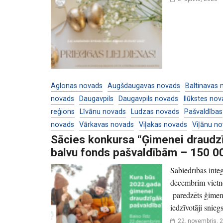
Aglonas novads
Augšdaugavas novads
Baltinavas 
novads
Daugavpils
Daugavpils novads
Ilūkstes nov
reģions
Līvānu novads
Ludzas novads
Pašvaldības
novads
Vārkavas novads
Viļakas novads
Viļānu n
Sācies konkursa “Ģimenei draudzī
balvu fonds pašvaldībām – 150 0
Sabiedrības integ
decembrim vietnē
paredzēts ģimen
iedzīvotāji snie
22. novembris, 