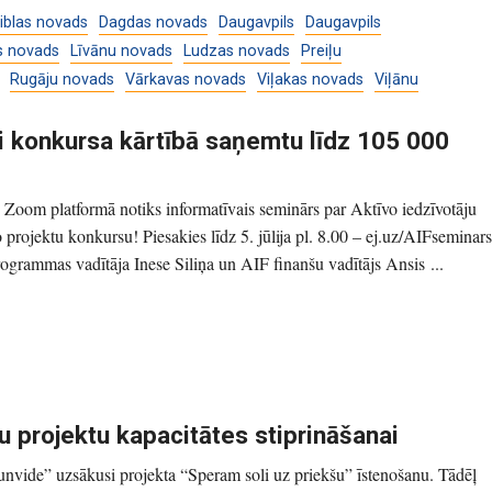
iblas novads
Dagdas novads
Daugavpils
Daugavpils
s novads
Līvānu novads
Ludzas novads
Preiļu
Rugāju novads
Vārkavas novads
Viļakas novads
Viļānu
lai konkursa kārtībā saņemtu līdz 105 000
00 Zoom platformā notiks informatīvais seminārs par Aktīvo iedzīvotāju
 projektu konkursu! Piesakies līdz 5. jūlija pl. 8.00 – ej.uz/AIFseminars
grammas vadītāja Inese Siliņa un AIF finanšu vadītājs Ansis ...
u projektu kapacitātes stiprināšanai
unvide” uzsākusi projekta “Speram soli uz priekšu” īstenošanu. Tādēļ