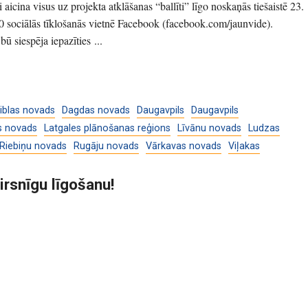
i aicina visus uz projekta atklāšanas “ballīti” līgo noskaņās tiešaistē 23.
.00 sociālās tīklošanās vietnē Facebook (facebook.com/jaunvide).
 siespēja iepazīties ...
iblas novads
Dagdas novads
Daugavpils
Daugavpils
s novads
Latgales plānošanas reģions
Līvānu novads
Ludzas
Riebiņu novads
Rugāju novads
Vārkavas novads
Viļakas
irsnīgu līgošanu!