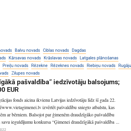
novads
Balvu novads
Ciblas novads
Dagdas
ads
Kārsavas novads
Krāslavas novads
Latgales plānošanas
Preiļu novads
Rēzekne
Rēzeknes novads
Riebiņu novads
Rugāj
ovads
Zilupes novads
gākā pašvaldība” iedzīvotāju balsojums;
00 EUR
rācijas fonds aicina ikvienu Latvijas iedzīvotāju līdz šī gada 22.
www.vietagimenei.lv izvērtēt pašvaldību sniegto atbalstu, kas
ēm ar bērniem. Balsojot par ģimenēm draudzīgāko pašvaldību
gs savu ieguldījumu konkursa “Ģimenei draudzīgākā pašvaldība ...
2022