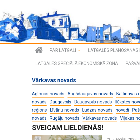
PAR LATGALI
LATGALES PLĀNOŠANAS 
LATGALES SPECIĀLĀ EKONOMISKĀ ZONA
PAŠVA
Vārkavas novads
Aglonas novads
Augšdaugavas novads
Baltinavas 
novads
Daugavpils
Daugavpils novads
Ilūkstes nov
reģions
Līvānu novads
Ludzas novads
novadi
Paš
novads
Rugāju novads
Vārkavas novads
Viļakas n
SVEICAM LIELDIENĀS!
5. aprīlis, 2023