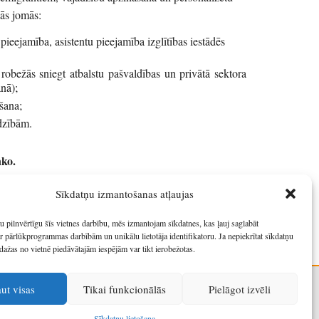
dās jomās:
pieejamība, asistentu pieejamība izglītības iestādēs
 robežās sniegt atbalstu pašvaldības un privātā sektora
nā);
šana;
adzībām.
nko.
Sīkdatņu izmantošanas atļaujas
u pilnvērtīgu šīs vietnes darbību, mēs izmantojam sīkdatnes, kas ļauj saglabāt
r pārlūkprogrammas darbībām un unikālu lietotāja identifikatoru. Ja nepiekrītat sīkdatņu
dažas no vietnē piedāvātajām iespējām var tikt ierobežotas.
aut visas
Tikai funkcionālās
Pielāgot izvēli
Sīkdatņu lietošana