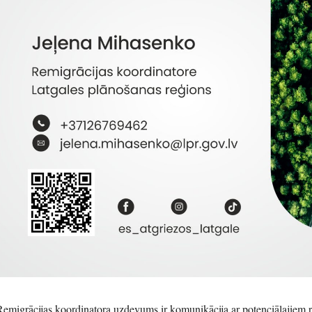
Remigrācijas koordinatora uzdevums ir komunikācija ar potenciālajiem 