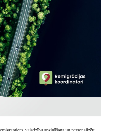
remigrantiem, vajadzību apzināšana un personalizētu