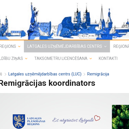
REĢIONS
LATGALES UZŅĒMĒJDARBĪBAS CENTRS
REĢIONĀ
LDĪBU ZIŅAS
TAKSOMETRU LICENCĒŠANA
KONTAKTI
Latgales uzņēmējdarbības centrs (LUC)
Remigrācija
Remigrācijas koordinators