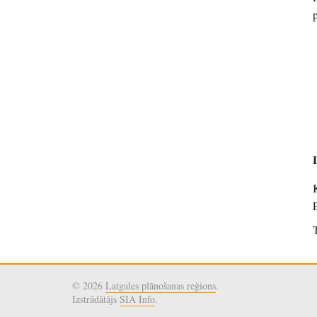
© 2026
Latgales plānošanas reģions
.
Izstrādātājs
SIA Info
.