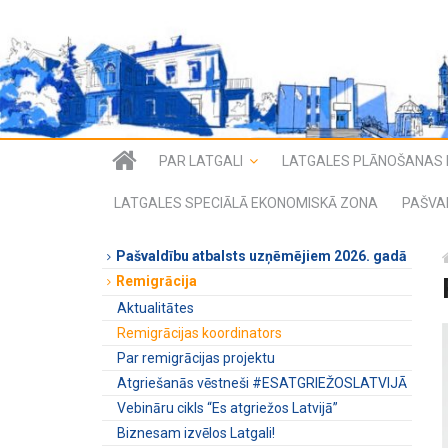
PAR LATGALI
LATGALES PLĀNOŠANAS 
LATGALES SPECIĀLĀ EKONOMISKĀ ZONA
PAŠVA
Pašvaldību atbalsts uzņēmējiem 2026. gadā
Remigrācija
Aktualitātes
Remigrācijas koordinators
Par remigrācijas projektu
Atgriešanās vēstneši #ESATGRIEŽOSLATVIJĀ
Vebināru cikls “Es atgriežos Latvijā”
Biznesam izvēlos Latgali!