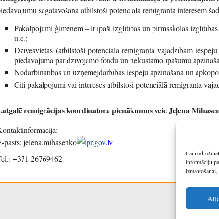
piedāvājumu sagatavošana atbilstoši potenciālā remigranta interesēm šā
Pakalpojumi ģimenēm – it īpaši izglītības un pirmsskolas izglītības 
u.c.;
Dzīvesvietas (atbilstoši potenciālā remigranta vajadzībām iespēju
piedāvājuma par dzīvojamo fondu un nekustamo īpašumu apzināša
Nodarbinātības un uzņēmējdarbības iespēju apzināšana un apkopo
Citi pakalpojumi vai intereses atbilstoši potenciālā remigranta vaj
Latgalē remigrācijas koordinatora pienākumus veic Jeļena Mihase
Kontaktinformācija:
E-pasts: jelena.mihasenko
lpr.gov
.lv
Lai nodrošināt
Tel.: +371 26769462
informāciju pa
izmantošanai, 
Atļ