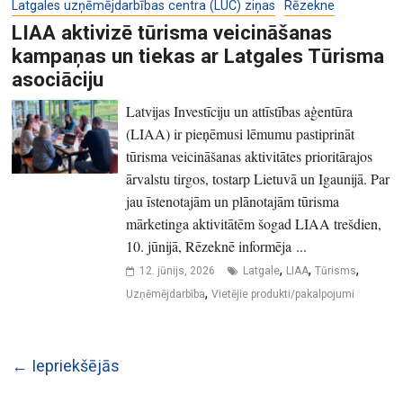
Latgales uzņēmējdarbības centra (LUC) ziņas
Rēzekne
LIAA aktivizē tūrisma veicināšanas
kampaņas un tiekas ar Latgales Tūrisma
asociāciju
Latvijas Investīciju un attīstības aģentūra
(LIAA) ir pieņēmusi lēmumu pastiprināt
tūrisma veicināšanas aktivitātes prioritārajos
ārvalstu tirgos, tostarp Lietuvā un Igaunijā. Par
jau īstenotajām un plānotajām tūrisma
mārketinga aktivitātēm šogad LIAA trešdien,
10. jūnijā, Rēzeknē informēja ...
,
,
,
12. jūnijs, 2026
Latgale
LIAA
Tūrisms
,
Uzņēmējdarbība
Vietējie produkti/pakalpojumi
← Iepriekšējās