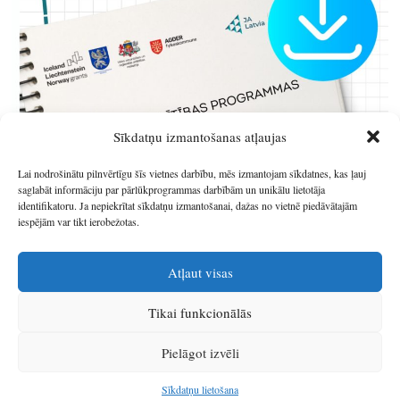
Sīkdatņu izmantošanas atļaujas
Lai nodrošinātu pilnvērtīgu šīs vietnes darbību, mēs izmantojam sīkdatnes, kas ļauj
saglabāt informāciju par pārlūkprogrammas darbībām un unikālu lietotāja
identifikatoru. Ja nepiekrītat sīkdatņu izmantošanai, dažas no vietnē piedāvātajām
iespējām var tikt ierobežotas.
Atļaut visas
Tikai funkcionālās
© 2026
Latgales plānošanas reģions
.
Pielāgot izvēli
Izstrādātājs
SIA Info
.
Sīkdatņu lietošana