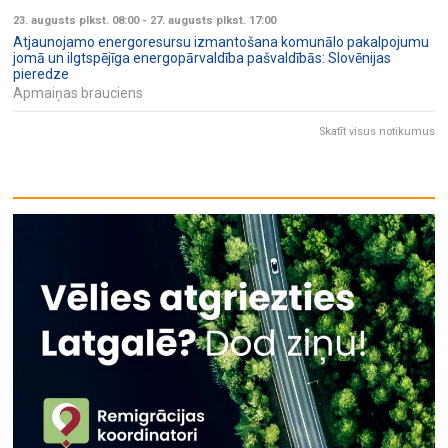
23. augusts plkst. 08:00
-
27. augusts plkst. 17:00
Atjaunojamo energoresursu izmantošana komunālo pakalpojumu
jomā un ilgtspējīga energopārvaldība pašvaldībās: Slovēnijas
pieredze
Apmaiņas brauciens
Skatīt visus notikumus