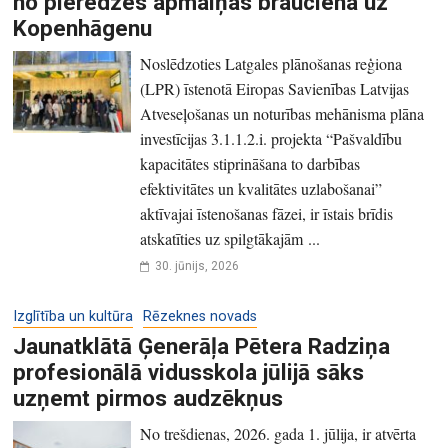
no pieredzes apmaiņas brauciena uz
Kopenhāgenu
Noslēdzoties Latgales plānošanas reģiona
(LPR) īstenotā Eiropas Savienības Latvijas
Atveseļošanas un noturības mehānisma plāna
investīcijas 3.1.1.2.i. projekta “Pašvaldību
kapacitātes stiprināšana to darbības
efektivitātes un kvalitātes uzlabošanai”
aktīvajai īstenošanas fāzei, ir īstais brīdis
atskatīties uz spilgtākajām ...
30. jūnijs, 2026
Izglītība un kultūra
Rēzeknes novads
Jaunatklātā Ģenerāļa Pētera Radziņa
profesionālā vidusskola jūlijā sāks
uzņemt pirmos audzēkņus
No trešdienas, 2026. gada 1. jūlija, ir atvērta