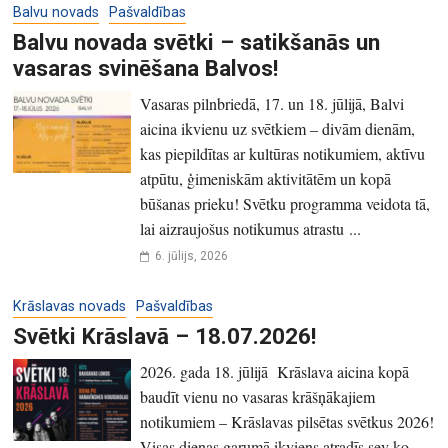
Balvu novads
Pašvaldības
Balvu novada svētki – satikšanās un
vasaras svinēšana Balvos!
Vasaras pilnbriedā, 17. un 18. jūlijā, Balvi
aicina ikvienu uz svētkiem – divām dienām,
kas piepildītas ar kultūras notikumiem, aktīvu
atpūtu, ģimeniskām aktivitātēm un kopā
būšanas prieku! Svētku programma veidota tā,
lai aizraujošus notikumus atrastu ...
6. jūlijs, 2026
Krāslavas novads
Pašvaldības
Svētki Krāslavā – 18.07.2026!
2026. gada 18. jūlijā Krāslava aicina kopā
baudīt vienu no vasaras krāšņākajiem
notikumiem – Krāslavas pilsētas svētkus 2026!
Visas dienas garumā ikviens atradīs sev ko