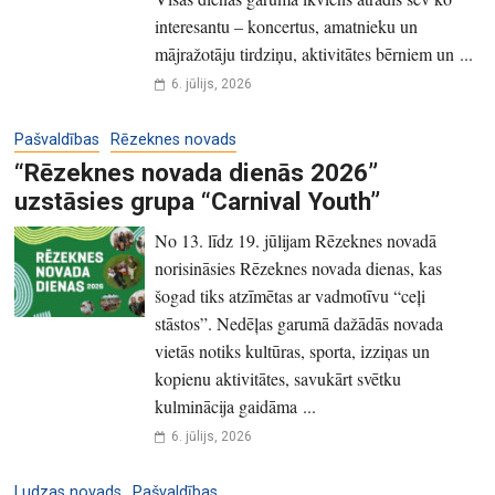
interesantu – koncertus, amatnieku un
mājražotāju tirdziņu, aktivitātes bērniem un ...
6. jūlijs, 2026
Pašvaldības
Rēzeknes novads
“Rēzeknes novada dienās 2026”
uzstāsies grupa “Carnival Youth”
No 13. līdz 19. jūlijam Rēzeknes novadā
norisināsies Rēzeknes novada dienas, kas
šogad tiks atzīmētas ar vadmotīvu “ceļi
stāstos”. Nedēļas garumā dažādās novada
vietās notiks kultūras, sporta, izziņas un
kopienu aktivitātes, savukārt svētku
kulminācija gaidāma ...
6. jūlijs, 2026
Ludzas novads
Pašvaldības