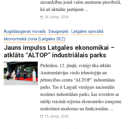
aizsardzības jomā valsts austrumu pierobežā,
kā arī aktuālie jautājumi ...
26. jūnijs, 2026
Augšdaugavas novads
Daugavpils
Latgales speciālā
ekonomiskā zona (Latgales SEZ)
Jauns impulss Latgales ekonomikai –
atklāts “ALTOP” industriālais parks
Piektdien, 12. jūnijā, svinīgi tika atklāts
Austrumlatvijas viedo tehnoloģiju un
pētniecības centra “ALTOP” industriālais
parks. Tas ir Latgalē vienīgais nacionālās
nozīmes industriālais parks, kas izveidots ar
mērķi veicināt reģiona ekonomisko izaugsmi,
nodrošinot modernas un funkcionālas ...
15. jūnijs, 2026