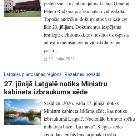
pieteikšanās mācībām jaunatklātajā Ģenerāļa
Pētera Radziņa profesionālajā vidusskolā.
Topošie audzēkņi dokumentus var iesniegt
līdz 23. jūlijam. Dokumentus iespējams
iesniegt: elektroniski, tos nosūtot uz e-pasta
adresi uznemsana@radzinaskola.lv; pa
pastu ...
30. jūnijs, 2026
Latgales plānošanas reģions
Rēzeknes novads
27. jūnijā Latgalē notiks Ministru
kabineta izbraukuma sēde
Sestdien, 2026. gada 27. jūnijā, notiks
Ministru kabineta ārkārtas sēde, kas notiks
izbraukumā Latgalē, Nacionālo bruņoto spēku
militārajā bāzē “Lūznava”. Slēgtās sēdes
centrālais temats būs turpmākā rīcība