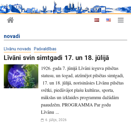
novadi
Līvānu novads
Pašvaldības
Līvāni svin simtgadi 17. un 18. jūlijā
1926. gada 7. jūnijā Līvāni ieguva pilsētas
statusu, un šogad, atzīmējot pilsētas simtgadi,
17. un 18. jūlijā, norisināsies Līvānu pilsētas
svētki, piedāvājot plašu kultūras, sporta,
mākslas un izklaides programmu dažādām
paaudzēm. PROGRAMMA Par godu
Līvānu ...
6. jūlijs, 2026