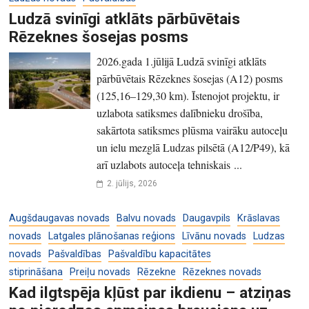
Ludzā svinīgi atklāts pārbūvētais
Rēzeknes šosejas posms
2026.gada 1.jūlijā Ludzā svinīgi atklāts
pārbūvētais Rēzeknes šosejas (A12) posms
(125,16–129,30 km). Īstenojot projektu, ir
uzlabota satiksmes dalībnieku drošība,
sakārtota satiksmes plūsma vairāku autoceļu
un ielu mezglā Ludzas pilsētā (A12/P49), kā
arī uzlabots autoceļa tehniskais ...
2. jūlijs, 2026
Augšdaugavas novads
Balvu novads
Daugavpils
Krāslavas
novads
Latgales plānošanas reģions
Līvānu novads
Ludzas
novads
Pašvaldības
Pašvaldību kapacitātes
stiprināšana
Preiļu novads
Rēzekne
Rēzeknes novads
Kad ilgtspēja kļūst par ikdienu – atziņas