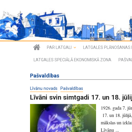
PAR LATGALI
LATGALES PLĀNOŠANAS 
LATGALES SPECIĀLĀ EKONOMISKĀ ZONA
PAŠVA
Pašvaldības
Līvānu novads
Pašvaldības
Līvāni svin simtgadi 17. un 18. jūli
1926. gada 7. jūn
17. un 18. jūlijā
mākslas un iz
Līvānu ...