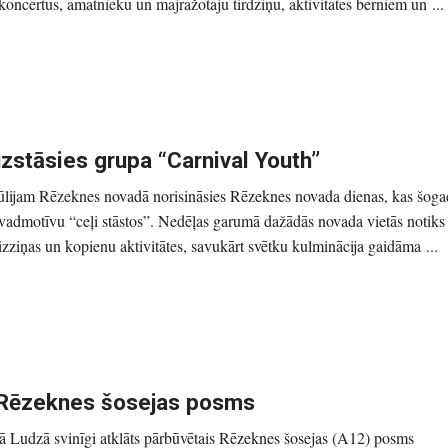
koncertus, amatnieku un mājražotāju tirdziņu, aktivitātes bērniem un ...
stāsies grupa “Carnival Youth”
jūlijam Rēzeknes novadā norisināsies Rēzeknes novada dienas, kas šoga
r vadmotīvu “ceļi stāstos”. Nedēļas garumā dažādās novada vietās notiks
 izziņas un kopienu aktivitātes, savukārt svētku kulminācija gaidāma ...
s Rēzeknes šosejas posms
jā Ludzā svinīgi atklāts pārbūvētais Rēzeknes šosejas (A12) posms