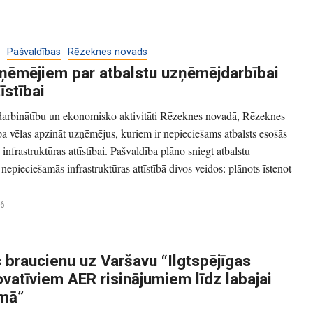
Pašvaldības
Rēzeknes novads
ņēmējiem par atbalstu uzņēmējdarbībai
īstībai
darbinātību un ekonomisko aktivitāti Rēzeknes novadā, Rēzeknes
a vēlas apzināt uzņēmējus, kuriem ir nepieciešams atbalsts esošās
nfrastruktūras attīstībai. Pašvaldība plāno sniegt atbalstu
epieciešamās infrastruktūras attīstībā divos veidos: plānots īstenot
26
braucienu uz Varšavu “Ilgtspējīgas
ovatīviem AER risinājumiem līdz labajai
omā”