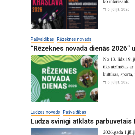
ko interesantu – 
6. jūlijs, 2026
Pašvaldības
Rēzeknes novads
“Rēzeknes novada dienās 2026” uz
No 13. līdz 19. 
tiks atzīmētas a
kultūras, sporta,
6. jūlijs, 2026
Ludzas novads
Pašvaldības
Ludzā svinīgi atklāts pārbūvētai
2026.gada 1.jūli