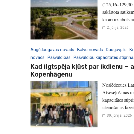
(125,16–129,30 k
sakārtota satiks
kā arī uzlabots a
2. jūlijs, 2026
Augšdaugavas novads
Balvu novads
Daugavpils
Kr
novads
Pašvaldības
Pašvaldību kapacitātes stiprin
Kad ilgtspēja kļūst par ikdienu –
Kopenhāgenu
Noslēdzoties Lat
Atveseļošanas un
kapacitātes stipr
īstenošanas fāzei,
30. jūnijs, 2026