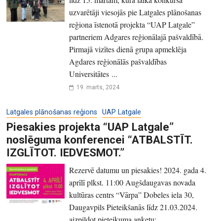
uzvarētāji viesojās pie Latgales plānošanas
reģiona īstenotā projekta “UAP Latgale”
partneriem Adgares reģionālajā pašvaldībā.
Pirmajā vizītes dienā grupa apmeklēja
Agdares reģionālās pašvaldības
Universitātes ...
19. marts, 2024
Latgales plānošanas reģions
UAP Latgale
Piesakies projekta “UAP Latgale”
noslēguma konferencei “ATBALSTĪT.
IZGLĪTOT. IEDVESMOT.”
Rezervē datumu un piesakies! 2024. gada 4.
aprīlī plkst. 11:00 Augšdaugavas novada
kultūras centrs “Vārpa” Dobeles iela 30,
Daugavpils Pieteikšanās līdz 21.03.2024.
aizpildot pieteikuma anketu: