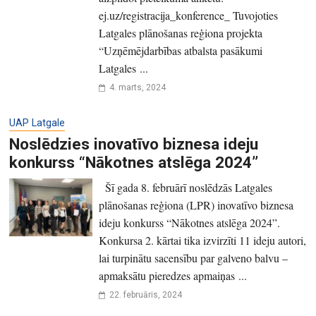
ej.uz/registracija_konference_ Tuvojoties
Latgales plānošanas reģiona projekta
“Uzņēmējdarbības atbalsta pasākumi
Latgales ...
4. marts, 2024
UAP Latgale
Noslēdzies inovatīvo biznesa ideju
konkurss “Nākotnes atslēga 2024”
Šī gada 8. februārī noslēdzās Latgales
plānošanas reģiona (LPR) inovatīvo biznesa
ideju konkurss “Nākotnes atslēga 2024”.
Konkursa 2. kārtai tika izvirzīti 11 ideju autori,
lai turpinātu sacensību par galveno balvu –
apmaksātu pieredzes apmaiņas ...
22. februāris, 2024