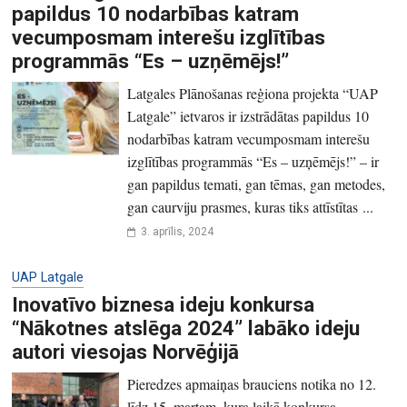
papildus 10 nodarbības katram
vecumposmam interešu izglītības
programmās “Es – uzņēmējs!”
Latgales Plānošanas reģiona projekta “UAP
Latgale” ietvaros ir izstrādātas papildus 10
nodarbības katram vecumposmam interešu
izglītības programmās “Es – uzņēmējs!” – ir
gan papildus temati, gan tēmas, gan metodes,
gan caurviju prasmes, kuras tiks attīstītas ...
3. aprīlis, 2024
UAP Latgale
Inovatīvo biznesa ideju konkursa
“Nākotnes atslēga 2024” labāko ideju
autori viesojas Norvēģijā
Pieredzes apmaiņas brauciens notika no 12.
līdz 15. martam, kura laikā konkursa