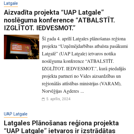
Latgale
Aizvadīta projekta “UAP Latgale”
noslēguma konference “ATBALSTĪT.
IZGLĪTOT. IEDVESMOT.”
Šī gada 4. aprīlī Latgales plānošanas reģiona
projekta “Uzņēmējdarbības atbalsta pasākumi
Latgalē” (UAP Latgale) ietvaros notika
noslēguma konference “ATBALSTĪT.
IZGLĪTOT. IEDVESMOT.”, kurā piedalījās
projekta partneri no Vides aizsardzības un
reģionālās attīstības ministrijas (VARAM),
Norvēģijas Agderes ...
5. aprīlis, 2024
UAP Latgale
Latgales Plānošanas reģiona projekta
“UAP Latgale” ietvaros ir izstrādātas