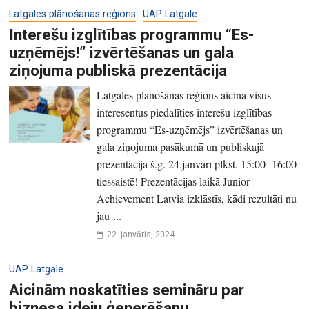
Latgales plānošanas reģions
UAP Latgale
Interešu izglītības programmu “Es-
uzņēmējs!” izvērtēšanas un gala
ziņojuma publiskā prezentācija
Latgales plānošanas reģions aicina visus
interesentus piedalīties interešu izglītības
programmu “Es-uzņēmējs” izvērtēšanas un
gala ziņojuma pasākumā un publiskajā
prezentācijā š.g. 24.janvārī plkst. 15:00 -16:00
tiešsaistē! Prezentācijas laikā Junior
Achievement Latvia izklāstīs, kādi rezultāti nu
jau ...
22. janvāris, 2024
UAP Latgale
Aicinām noskatīties semināru par
biznesa ideju ģenerēšanu