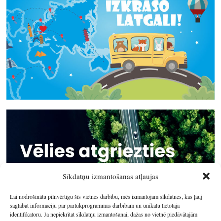
Sīkdatņu izmantošanas atļaujas
Lai nodrošinātu pilnvērtīgu šīs vietnes darbību, mēs izmantojam sīkdatnes, kas ļauj
saglabāt informāciju par pārlūkprogrammas darbībām un unikālu lietotāja
identifikatoru. Ja nepiekrītat sīkdatņu izmantošanai, dažas no vietnē piedāvātajām