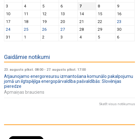
3
4
5
6
7
8
9
10
11
12
13
14
15
16
17
18
19
20
21
22
23
24
25
26
27
28
29
30
31
1
2
3
4
5
6
Gaidāmie notikumi
23. augusts plkst. 08:00
-
27. augusts plkst. 17:00
Atjaunojamo energoresursu izmantošana komunālo pakalpojumu
jomā un ilgtspējīga energopārvaldība pašvaldībās: Slovēnijas
pieredze
Apmaiņas brauciens
Skatīt visus notikumus