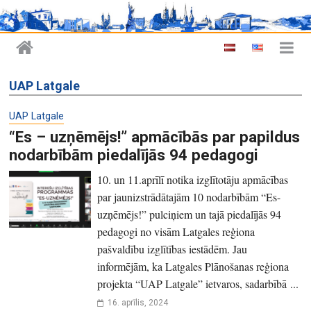
UAP Latgale
UAP Latgale
“Es – uzņēmējs!” apmācībās par papildus
nodarbībām piedalījās 94 pedagogi
10. un 11.aprīlī notika izglītotāju apmācības
par jaunizstrādātajām 10 nodarbībām “Es-
uzņēmējs!” pulciņiem un tajā piedalījās 94
pedagogi no visām Latgales reģiona
pašvaldību izglītības iestādēm. Jau
informējām, ka Latgales Plānošanas reģiona
projekta “UAP Latgale” ietvaros, sadarbībā ...
16. aprīlis, 2024