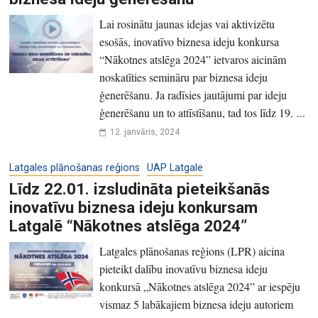
Lai rosinātu jaunas idejas vai aktivizētu
esošās, inovatīvo biznesa ideju konkursa
“Nākotnes atslēga 2024” ietvaros aicinām
noskatīties semināru par biznesa ideju
ģenerēšanu. Ja radīsies jautājumi par ideju
ģenerēšanu un to attīstīšanu, tad tos līdz 19. ...
12. janvāris, 2024
Latgales plānošanas reģions
UAP Latgale
Līdz 22.01. izsludināta pieteikšanās
inovatīvu biznesa ideju konkursam
Latgalē “Nākotnes atslēga 2024”
Latgales plānošanas reģions (LPR) aicina
pieteikt dalību inovatīvu biznesa ideju
konkursā „Nākotnes atslēga 2024” ar iespēju
vismaz 5 labākajiem biznesa ideju autoriem