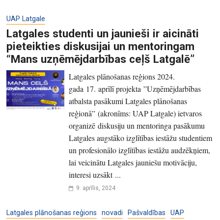
UAP Latgale
Latgales studenti un jaunieši ir aicināti
pieteikties diskusijai un mentoringam
“Mans uzņēmējdarbības ceļš Latgalē”
Latgales plānošanas reģions 2024.
gada 17. aprīlī projekta ”Uzņēmējdarbības
atbalsta pasākumi Latgales plānošanas
reģionā” (akronīms: UAP Latgale) ietvaros
organizē diskusiju un mentoringa pasākumu
Latgales augstāko izglītības iestāžu studentiem
un profesionālo izglītības iestāžu audzēkņiem,
lai veicinātu Latgales jauniešu motivāciju,
interesi uzsākt ...
9. aprīlis, 2024
Latgales plānošanas reģions
novadi
Pašvaldības
UAP