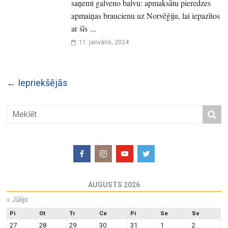
saņemt galveno balvu: apmaksātu pieredzes
apmaiņas braucienu uz Norvēģiju, lai iepazītos
ar šīs ...
11. janvāris, 2024
← Iepriekšējās
AUGUSTS 2026
«
Jūlijs
Pi
Ot
Tr
Ce
Pi
Se
Sv
27
28
29
30
31
1
2