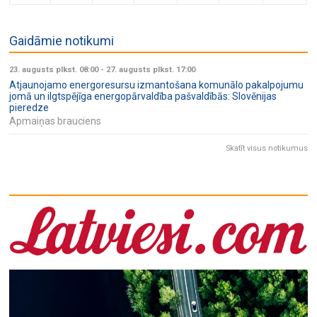
Gaidāmie notikumi
23. augusts plkst. 08:00
-
27. augusts plkst. 17:00
Atjaunojamo energoresursu izmantošana komunālo pakalpojumu
jomā un ilgtspējīga energopārvaldība pašvaldībās: Slovēnijas
pieredze
Apmaiņas brauciens
Skatīt visus notikumus