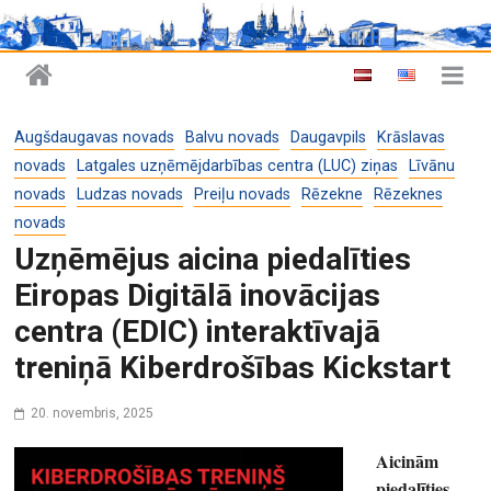
Augšdaugavas novads
Balvu novads
Daugavpils
Krāslavas
novads
Latgales uzņēmējdarbības centra (LUC) ziņas
Līvānu
novads
Ludzas novads
Preiļu novads
Rēzekne
Rēzeknes
novads
Uzņēmējus aicina piedalīties
Eiropas Digitālā inovācijas
centra (EDIC) interaktīvajā
treniņā Kiberdrošības Kickstart
20. novembris, 2025
Aicinām
piedalīties