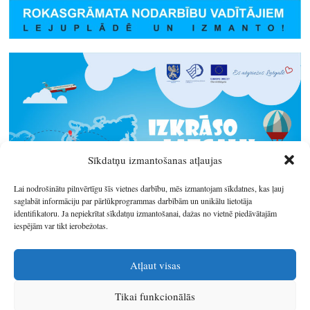
Sīkdatņu izmantošanas atļaujas
Lai nodrošinātu pilnvērtīgu šīs vietnes darbību, mēs izmantojam sīkdatnes, kas ļauj
saglabāt informāciju par pārlūkprogrammas darbībām un unikālu lietotāja
identifikatoru. Ja nepiekrītat sīkdatņu izmantošanai, dažas no vietnē piedāvātajām
iespējām var tikt ierobežotas.
Atļaut visas
Tikai funkcionālās