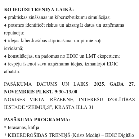
KO IEGŪSI TRENIŅA LAIKĀ:
♦️ praktiskas zināšanas un kiberuzbrukumu simulācijas;
♦️ prasmes identificēt riskus un aizsargāt datus un uzņēmuma
reputāciju;
♦️ idejas kiberdrošības stiprināšanai un pirmie soļi
ieviešanā;
♦️ konsultācijas, un padomus no EDIC un LMT ekspertiem;
♦️ iespēju īstenot sava uzņēmuma idejas, izmantojot EDIC
atbalstu.
2025. GADA 27.
PASĀKUMA DATUMS UN LAIKS:
NOVEMBRIS PLKST. 9:30–13.00
NORISES VIETA: RĒZEKNE, INTEREŠU IZGLĪTĪBAS
IESTĀDE “ZEIMUĻS”, KRASTA IELA 31
PASĀKUMA PROGRAMMA:
* Ierašanās, kafija
* KIBERDROŠĪBAS TRENIŅŠ (Krists Mediņš – EDIC Digitālo