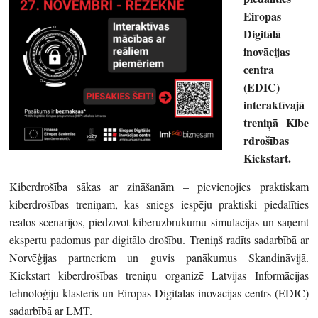
Eiropas
Digitālā
inovācijas
centra
(EDIC)
interaktīvajā
treniņā
Kibe
rdrošības
Kickstart.
Kiberdrošība sākas ar zināšanām – pievienojies praktiskam
kiberdrošības treniņam, kas sniegs iespēju praktiski piedalīties
reālos scenārijos, piedzīvot kiberuzbrukumu simulācijas un saņemt
ekspertu padomus par digitālo drošību. Treniņš radīts sadarbībā ar
Norvēģijas partneriem un guvis panākumus Skandināvijā.
Kickstart kiberdrošības treniņu organizē Latvijas Informācijas
tehnoloģiju klasteris un Eiropas Digitālās inovācijas centrs (EDIC)
sadarbībā ar LMT.