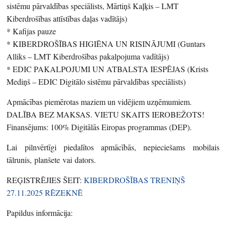
sistēmu pārvaldības speciālists, Mārtiņš Kaļķis – LMT
Kiberdrošības attīstības daļas vadītājs)
* Kafijas pauze
* KIBERDROŠĪBAS HIGIĒNA UN RISINĀJUMI (Guntars
Alliks – LMT Kiberdrošības pakalpojuma vadītājs)
* EDIC PAKALPOJUMI UN ATBALSTA IESPĒJAS (Krists
Mediņš – EDIC Digitālo sistēmu pārvaldības speciālists)
Apmācības piemērotas maziem un vidējiem uzņēmumiem.
DALĪBA BEZ MAKSAS. VIETU SKAITS IEROBEŽOTS!
Finansējums: 100% Digitālās Eiropas programmas (DEP).
Lai pilnvērtīgi piedalītos apmācībās, nepieciešams mobilais
tālrunis, planšete vai dators.
REĢISTRĒJIES ŠEIT:
KIBERDROŠĪBAS TRENIŅŠ
27.11.2025 RĒZEKNĒ
Papildus informācija: