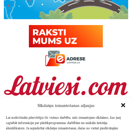
Sīkdatņu izmantošanas atļaujas
Lai nodrošinātu pilnvērtīgu šīs vietnes darbību, mēs izmantojam sīkdatnes, kas ļauj
saglabāt informāciju par pārlūkprogrammas darbībām un unikālu lietotāja
identifikatoru. Ja nepiekrītat sīkdatņu izmantošanai, dažas no vietnē piedāvātajām