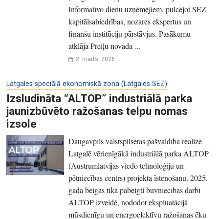
Informatīvo dienu uzņēmējiem, pulcējot SEZ
kapitālsabiedrības, nozares ekspertus un
finanšu institūciju pārstāvjus. Pasākumu
atklāja Preiļu novada ...
2. marts, 2026
Latgales speciālā ekonomiskā zona (Latgales SEZ)
Izsludināta “ALTOP” industriālā parka
jaunizbūvēto ražošanas telpu nomas
izsole
Daugavpils valstspilsētas pašvaldība realizē
Latgalē vērienīgākā industriālā parka ALTOP
(Austrumlatvijas viedo tehnoloģiju un
pētniecības centrs) projekta īstenošanu. 2025.
gada beigās tika pabeigti būvniecības darbi
ALTOP izveidē, nododot ekspluatācijā
mūsdienīgu un energoefektīvu ražošanas ēku