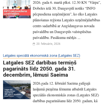
2026. gada 6. martā plkst. 12.30 KN “Vārpa”,
Dobeles ielā 30, Daugavpilī notiks “INFO
pēcpusdiena uzņēmējiem”, ko rīko Latgales
plānošanas reģiona Latgales uzņēmējdarbības
centrs sadarbībā ar Augšdaugavas novada
pašvaldību un Daugavpils valstspilsētas
pašvaldību. Pasākuma mērķis ...
20. februāris, 2026
Latgales speciālā ekonomiskā zona (Latgales SEZ)
Latgales SEZ darbības termiņš
pagarināts līdz 2050. gada 31.
decembrim, lēmusi Saeima
2026.gada 12. februārī Saeima galīgajā
lasījumā pieņēma lēmumu atbalstīt Latgales
speciālās ekonomiskās zonas (Latgales SEZ)
darbības pagarināšanu līdz 2050. gadam, kā