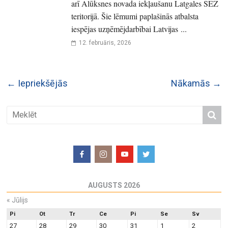
arī Alūksnes novada iekļaušanu Latgales SEZ
teritorijā. Šie lēmumi paplašinās atbalsta
iespējas uzņēmējdarbībai Latvijas ...
12. februāris, 2026
← Iepriekšējās
Nākamās →
AUGUSTS 2026
«
Jūlijs
Pi
Ot
Tr
Ce
Pi
Se
Sv
27
28
29
30
31
1
2