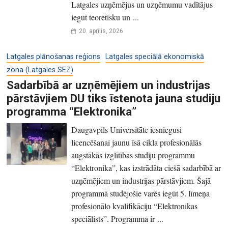
Latgales uzņēmējus un uzņēmumu vadītājus
iegūt teorētisku un ...
20. aprīlis, 2026
Latgales plānošanas reģions
Latgales speciālā ekonomiskā
zona (Latgales SEZ)
Sadarbībā ar uzņēmējiem un industrijas
pārstāvjiem DU tiks īstenota jauna studiju
programma “Elektronika”
Daugavpils Universitāte iesniegusi
licencēšanai jaunu īsā cikla profesionālās
augstākās izglītības studiju programmu
“Elektronika”, kas izstrādāta ciešā sadarbībā ar
uzņēmējiem un industrijas pārstāvjiem. Šajā
programmā studējošie varēs iegūt 5. līmeņa
profesionālo kvalifikāciju “Elektronikas
speciālists”. Programma ir ...