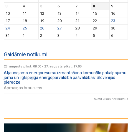
3
4
5
6
7
8
9
10
11
12
13
14
15
16
17
18
19
20
21
22
23
24
25
26
27
28
29
30
31
1
2
3
4
5
6
Gaidāmie notikumi
23. augusts plkst. 08:00
-
27. augusts plkst. 17:00
Atjaunojamo energoresursu izmantošana komunālo pakalpojumu
jomā un ilgtspējīga energopārvaldība pašvaldībās: Slovēnijas
pieredze
Apmaiņas brauciens
Skatīt visus notikumus