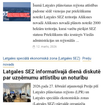
Īsumā Latgales plānošanas reģiona attīstības
padome sēdē vienojas par priekšlikumu
noteikt Latgales SEZ teritoriju Alūksnes
novadā Alūksnes novadā plānots noteikt 2000
hektāru teritoriju, kurai varētu piešķirt SEZ
statusu Priekšlikums tiks iesniegts Viedās
administrācijas un reģionālās ...
12. marts, 2026
Latgales speciālā ekonomiskā zona (Latgales SEZ)
Preiļu
novads
Latgales SEZ informatīvajā dienā diskutē
par uzņēmumu attīstību un noturību
2026.gada 27. februārī atjaunotajā Preiļu pilī
Latgales plānošanas reģions (LPR) un
Latgales speciālās ekonomiskās zonas
(Latgales SEZ) pārvalde organizēja