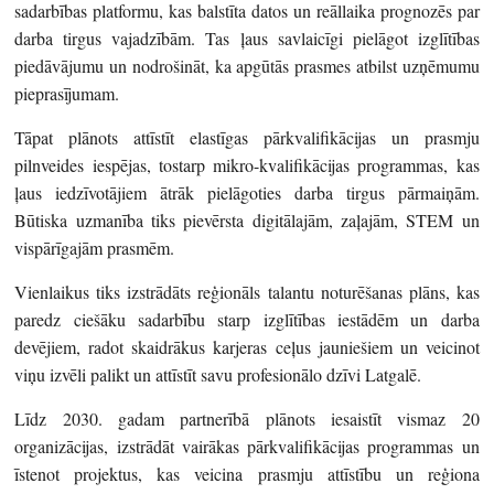
sadarbības platformu, kas balstīta datos un reāllaika prognozēs par
darba tirgus vajadzībām. Tas ļaus savlaicīgi pielāgot izglītības
piedāvājumu un nodrošināt, ka apgūtās prasmes atbilst uzņēmumu
pieprasījumam.
Tāpat plānots attīstīt elastīgas pārkvalifikācijas un prasmju
pilnveides iespējas, tostarp mikro-kvalifikācijas programmas, kas
ļaus iedzīvotājiem ātrāk pielāgoties darba tirgus pārmaiņām.
Būtiska uzmanība tiks pievērsta digitālajām, zaļajām, STEM un
vispārīgajām prasmēm.
Vienlaikus tiks izstrādāts reģionāls talantu noturēšanas plāns, kas
paredz ciešāku sadarbību starp izglītības iestādēm un darba
devējiem, radot skaidrākus karjeras ceļus jauniešiem un veicinot
viņu izvēli palikt un attīstīt savu profesionālo dzīvi Latgalē.
Līdz 2030. gadam partnerībā plānots iesaistīt vismaz 20
organizācijas, izstrādāt vairākas pārkvalifikācijas programmas un
īstenot projektus, kas veicina prasmju attīstību un reģiona