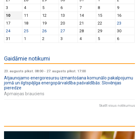
3
4
5
6
7
8
9
10
11
12
13
14
15
16
17
18
19
20
21
22
23
24
25
26
27
28
29
30
31
1
2
3
4
5
6
Gaidāmie notikumi
23. augusts plkst. 08:00
-
27. augusts plkst. 17:00
Atjaunojamo energoresursu izmantošana komunālo pakalpojumu
jomā un ilgtspējīga energopārvaldība pašvaldībās: Slovēnijas
pieredze
Apmaiņas brauciens
Skatīt visus notikumus