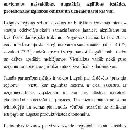
apvienojot pašvaldības, augstākās izglītības iestādes,
profesionālās izglītības centrus un uzņēmējdarbības vidi.
Latgales reģions šobrīd saskaras ar būtiskiem izaicinājumiem –
strauju iedzīvotāju skaita samazināšanos, jauniešu aizplūšanu un
kvalificēta darbaspēka trūkumu. Prognozes liecina, ka līdz 2051.
gadam iedzīvotāju skaits reģionā varētu samazināties pat par 40 %,
savukārt 77 % jauniešu apsver iespēju pamest Latgali labāku darba
un dzīves apstākļu meklējumos. Vienlaikus vairāk nekā puse
uzņēmumu norāda uz grūtībām atrast kvalificētus darbiniekus.
Jaunās partnerības mērķis ir veidot Latgali par tā dēvēto “prasmju
reģionu” – vietu, kur izglītības sistēma ir cieši sasaistīta ar
uzņēmējdarbības vajadzībām un kur tiek attīstītas nākotnes
ekonomikai nepieciešamās prasmes. Tas nozīmē pāreju no zemu
tehnoloģiju un zemas pievienotās vērtības nozarēm uz zināšanu
ietilpīgu un augstas produktivitātes ekonomiku.
Partnerības ietvaros paredzēts izveidot reģionālu talantu attīstības