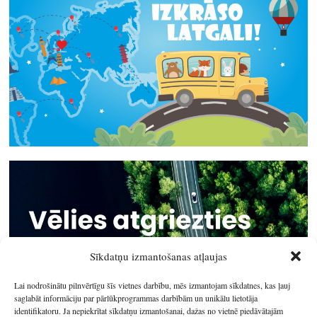
Sīkdatņu izmantošanas atļaujas
Lai nodrošinātu pilnvērtīgu šīs vietnes darbību, mēs izmantojam sīkdatnes, kas ļauj
saglabāt informāciju par pārlūkprogrammas darbībām un unikālu lietotāja
identifikatoru. Ja nepiekrītat sīkdatņu izmantošanai, dažas no vietnē piedāvātajām