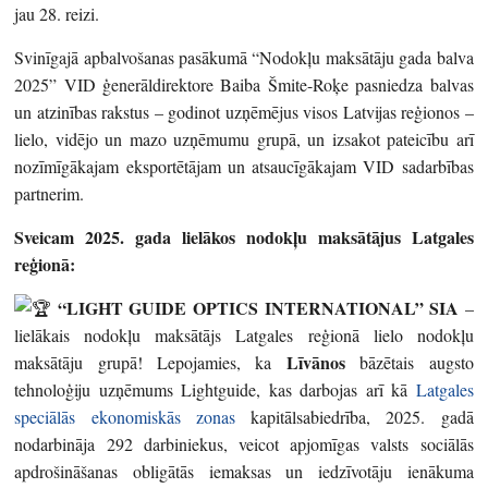
jau 28. reizi.
Svinīgajā apbalvošanas pasākumā “Nodokļu maksātāju gada balva
2025” VID ģenerāldirektore Baiba Šmite-Roķe pasniedza balvas
un atzinības rakstus – godinot uzņēmējus visos Latvijas reģionos –
lielo, vidējo un mazo uzņēmumu grupā, un izsakot pateicību arī
nozīmīgākajam eksportētājam un atsaucīgākajam VID sadarbības
partnerim.
Sveicam 2025. gada lielākos nodokļu maksātājus Latgales
reģionā:
“LIGHT GUIDE OPTICS INTERNATIONAL” SIA
–
lielākais nodokļu maksātājs Latgales reģionā lielo nodokļu
Līvānos
maksātāju grupā! Lepojamies, ka
bāzētais augsto
tehnoloģiju uzņēmums Lightguide, kas darbojas arī kā
Latgales
speciālās ekonomiskās zonas
kapitālsabiedrība, 2025. gadā
nodarbināja 292 darbiniekus, veicot apjomīgas valsts sociālās
apdrošināšanas obligātās iemaksas un iedzīvotāju ienākuma