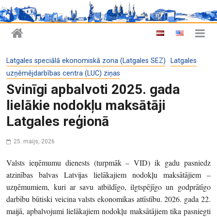
Latgales speciālā ekonomiskā zona (Latgales SEZ)
Latgales
uzņēmējdarbības centra (LUC) ziņas
Svinīgi apbalvoti 2025. gada
lielākie nodokļu maksātāji
Latgales reģionā
25. maijs, 2026
Valsts ieņēmumu dienests (turpmāk – VID) ik gadu pasniedz
atzinības balvas Latvijas lielākajiem nodokļu maksātājiem –
uzņēmumiem, kuri ar savu atbildīgo, ilgtspējīgo un godprātīgo
darbību būtiski veicina valsts ekonomikas attīstību. 2026. gada 22.
maijā, apbalvojumi lielākajiem nodokļu maksātājiem tika pasniegti