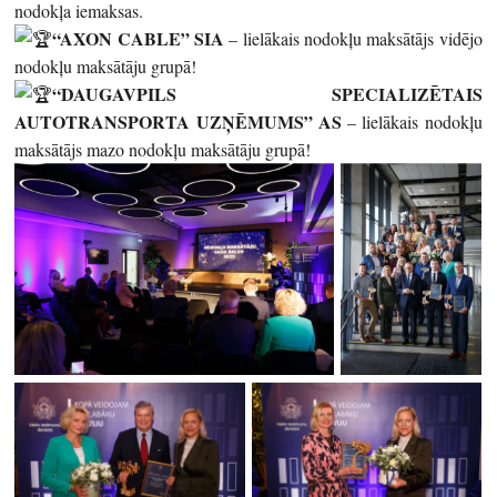
nodokļa iemaksas.
“
AXON CABLE” SIA
– lielākais nodokļu maksātājs vidējo
nodokļu maksātāju grupā!
“
DAUGAVPILS SPECIALIZĒTAIS
AUTOTRANSPORTA UZŅĒMUMS” AS
– lielākais nodokļu
maksātājs mazo nodokļu maksātāju grupā!