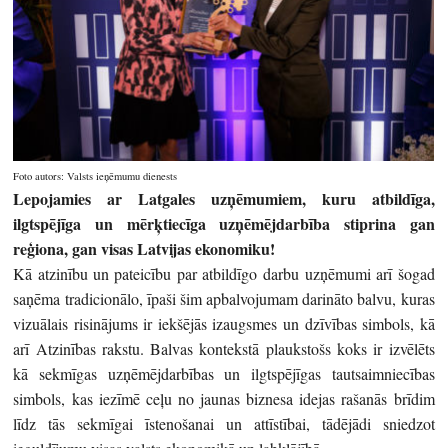
Foto autors: Valsts ieņēmumu dienests
Lepojamies ar Latgales uzņēmumiem, kuru atbildīga,
ilgtspējīga un mērķtiecīga uzņēmējdarbība stiprina gan
reģiona, gan visas Latvijas ekonomiku!
Kā atzinību un pateicību par atbildīgo darbu uzņēmumi arī šogad
saņēma tradicionālo, īpaši šim apbalvojumam darināto balvu, kuras
vizuālais risinājums ir iekšējās izaugsmes un dzīvības simbols, kā
arī Atzinības rakstu. Balvas kontekstā plaukstošs koks ir izvēlēts
kā sekmīgas uzņēmējdarbības un ilgtspējīgas tautsaimniecības
simbols, kas iezīmē ceļu no jaunas biznesa idejas rašanās brīdim
līdz tās sekmīgai īstenošanai un attīstībai, tādējādi sniedzot