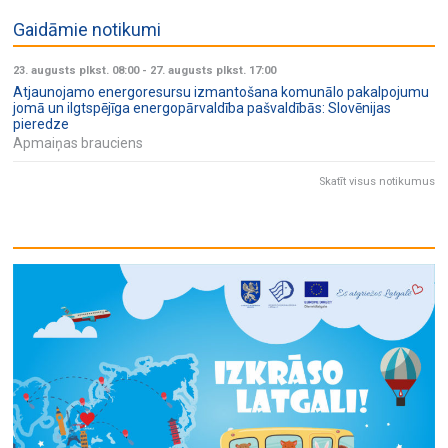
Gaidāmie notikumi
23. augusts plkst. 08:00
-
27. augusts plkst. 17:00
Atjaunojamo energoresursu izmantošana komunālo pakalpojumu
jomā un ilgtspējīga energopārvaldība pašvaldībās: Slovēnijas
pieredze
Apmaiņas brauciens
Skatīt visus notikumus