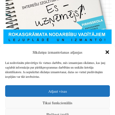
Sīkdatņu izmantošanas atļaujas
Lai nodrošinātu pilnvērtīgu šīs vietnes darbību, mēs izmantojam sīkdatnes, kas ļauj
saglabāt informāciju par pārlūkprogrammas darbībām un unikālu lietotāja
identifikatoru. Ja nepiekrītat sīkdatņu izmantošanai, dažas no vietnē piedāvātajām
iespējām var tikt ierobežotas.
Atļaut visas
Tikai funkcionālās
© 2026
Latgales plānošanas reģions
.
Pielāgot izvēli