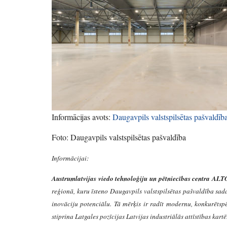
Informācijas avots:
Daugavpils valstspilsētas pašvaldīb
Foto: Daugavpils valstspilsētas pašvaldība
Informācijai:
Austrumlatvijas viedo tehnoloģiju un pētniecības centra ALT
reģionā, kuru īsteno Daugavpils valstspilsētas pašvaldība s
inovāciju potenciālu. Tā mērķis ir radīt modernu, konkurētspē
stiprina Latgales pozīcijas Latvijas industriālās attīstības kartē