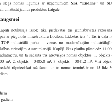
SIA “Endline”
SI
ldība slēgs nomas līgumus ar uzņēmumiem
un
āti un attīstīt jaunus produktus Latgalē.
zaugsmei
.aprīlī notikušajā izsolē tika piedāvātas trīs jaunizbūvētas ražošana
lpas ar piegulošo infrastruktūru Locikos, Lidostas ielā 4. Tās ir daļa n
TOP industriālā parka – vienas no modernākajām industriālajā
tīstības teritorijām Austrumlatvijā. Kopējā ēkas platība pārsniedz 11 00
adrātmetru, un tā sadalīta trīs atsevišķos nomas objektos: 1. objekts 
33 m², 2. objekts – 3485,8 m², 3. objekts – 3841,2 m². Visi objekt
redzēti rūpnieciskai ražošanai, un to nomas termiņš ir no 15 līdz 3
diem.
diem
5 gadiem