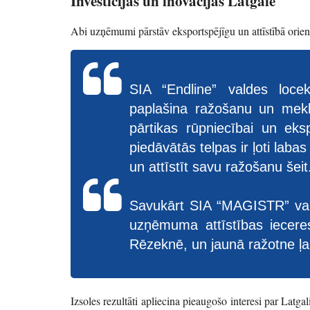
Investīcijas un inovācijas Latgalē
Abi uzņēmumi pārstāv eksportspējīgu un attīstībā orie
SIA “Endline” valdes loce
paplašina ražošanu un mekl
pārtikas rūpniecībai un eks
piedāvātās telpas ir ļoti laba
un attīstīt savu ražošanu šeit
Savukārt SIA “MAGISTR” val
uzņēmuma attīstības iecere
Rēzeknē, un jaunā ražotne ļau
Izsoles rezultāti apliecina pieaugošo interesi par Latgali