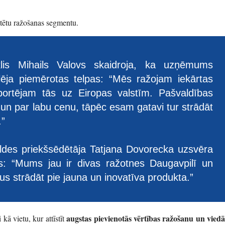
ntētu ražošanas segmentu.
klis Mihails Valovs skaidroja, ka uzņēmums
ēja piemērotas telpas: “Mēs ražojam iekārtas
portējam tās uz Eiropas valstīm. Pašvaldības
s un par labu cenu, tāpēc esam gatavi tur strādāt
.”
des priekšsēdētāja Tatjana Dovorecka uzsvēra
s: “Mums jau ir divas ražotnes Daugavpilī un
s strādāt pie jauna un inovatīva produkta.”
augstas pievienotās vērtības ražošanu un viedā
 kā vietu, kur attīstīt