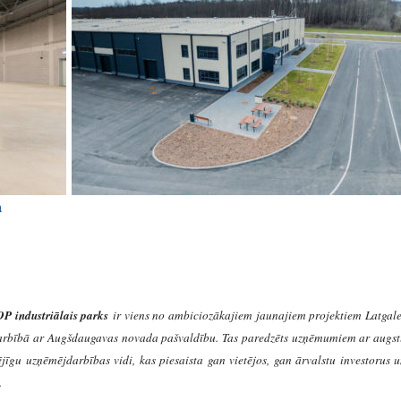
a
OP industriālais parks
ir viens no ambiciozākajiem jaunajiem projektiem Latgal
adarbībā ar Augšdaugavas novada pašvaldību. Tas paredzēts uzņēmumiem ar augs
jīgu uzņēmējdarbības vidi, kas piesaista gan vietējos, gan ārvalstu investorus 
.