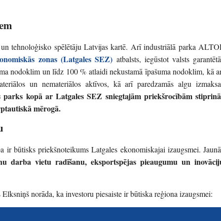
iem
 un tehnoloģisko spēlētāju Latvijas kartē. Arī industriālā parka ALTO
ekonomiskās zonas (Latgales SEZ)
atbalsts, iegūstot valsts garantētā
uma nodoklim un līdz 100 % atlaidi nekustamā īpašuma nodoklim, kā ar
materiālos un nemateriālos aktīvos, kā arī paredzamās algu izmaksa
is parks kopā ar Latgales SEZ sniegtajām priekšrocībām stiprinā
rptautiskā mērogā.
u
ība ir būtisks priekšnoteikums Latgales ekonomiskajai izaugsmei. Jaunā
nu darba vietu radīšanu, eksportspējas pieaugumu un inovācij
Elksniņš norāda, ka investoru piesaiste ir būtiska reģiona izaugsmei: