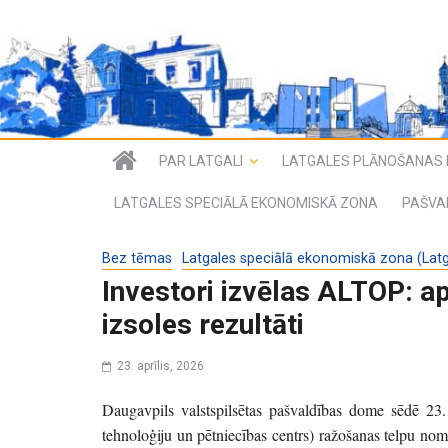
PAR LATGALI
LATGALES PLĀNOŠANAS 
LATGALES SPECIĀLĀ EKONOMISKĀ ZONA
PAŠVA
Bez tēmas
Latgales speciālā ekonomiskā zona (Lat
Investori izvēlas ALTOP: ap
izsoles rezultāti
23. aprīlis, 2026
Daugavpils valstspilsētas pašvaldības dome sēdē 23. 
tehnoloģiju un pētniecības centrs) ražošanas telpu nomas