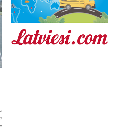
es
tu
un