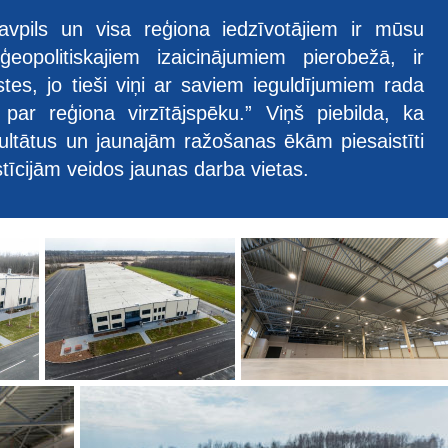
vpils un visa reģiona iedzīvotājiem ir mūsu
ģeopolitiskajiem izaicinājumiem pierobežā, ir
stes, jo tieši viņi ar saviem ieguldījumiem rada
 par reģiona virzītājspēku.” Viņš piebilda, ka
ultātus un jaunajām ražošanas ēkām piesaistīti
tīcijām veidos jaunas darba vietas.