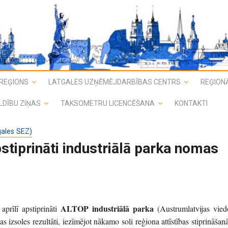
REĢIONS
LATGALES UZŅĒMĒJDARBĪBAS CENTRS
REĢIONĀ
LDĪBU ZIŅAS
TAKSOMETRU LICENCĒŠANA
KONTAKTI
gales SEZ)
stiprināti industriālā parka nomas
ALTOP industriālā parka
aprīlī apstiprināti
(Austrumlatvijas vied
 izsoles rezultāti, iezīmējot nākamo soli reģiona attīstības stiprināšanā