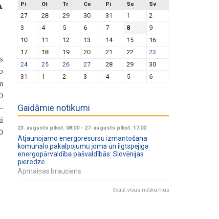
A
Pi
Ot
Tr
Ce
Pi
Se
Sv
27
28
29
30
31
1
2
3
4
5
6
7
8
9
10
11
12
13
14
15
16
17
18
19
20
21
22
23
s
24
25
26
27
28
29
30
o
31
1
2
3
4
5
6
m
0
–
Gaidāmie notikumi
i
23. augusts plkst. 08:00
-
27. augusts plkst. 17:00
0
Atjaunojamo energoresursu izmantošana
komunālo pakalpojumu jomā un ilgtspējīga
energopārvaldība pašvaldībās: Slovēnijas
pieredze
Apmaiņas brauciens
Skatīt visus notikumus