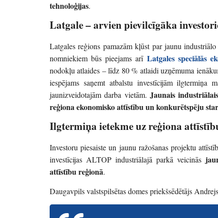
tehnoloģijas
.
Latgale – arvien pievilcīgāka investor
Latgales reģions pamazām kļūst par jaunu industriālo
Latgales speciālās 
nomniekiem būs pieejams arī
nodokļu atlaides – līdz 80 % atlaidi uzņēmuma ienāk
iespējams saņemt atbalstu investīcijām ilgtermiņa 
Jaunais industriāla
jaunizveidotajām darba vietām.
reģiona ekonomisko attīstību un konkurētspēju sta
Ilgtermiņa ietekme uz reģiona attīstīb
Investoru piesaiste un jaunu ražošanas projektu attīst
jau
investīcijas ALTOP industriālajā parkā veicinās
attīstību reģionā
.
Daugavpils valstspilsētas domes priekšsēdētājs Andrejs 