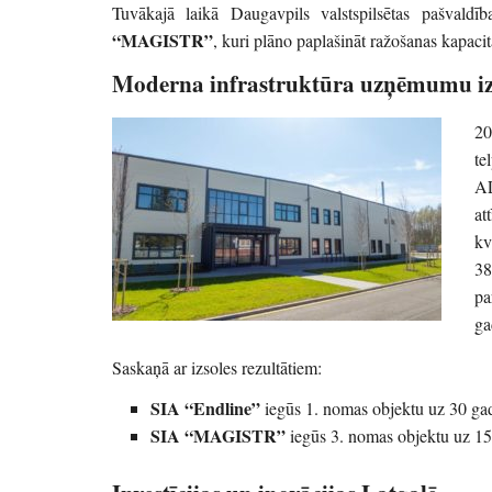
Tuvākajā laikā Daugavpils valstspilsētas pašva
“MAGISTR”
, kuri plāno paplašināt ražošanas kapacit
Moderna infrastruktūra uzņēmumu i
20
te
AL
at
kv
38
pa
ga
Saskaņā ar izsoles rezultātiem:
SIA “Endline”
iegūs 1. nomas objektu uz 30 ga
SIA “MAGISTR”
iegūs 3. nomas objektu uz 1