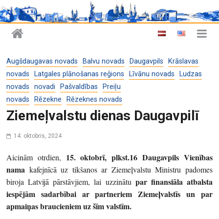
Augšdaugavas novads
Balvu novads
Daugavpils
Krāslavas
novads
Latgales plānošanas reģions
Līvānu novads
Ludzas
novads
novadi
Pašvaldības
Preiļu
novads
Rēzekne
Rēzeknes novads
Ziemeļvalstu dienas Daugavpilī
14. oktobris, 2024
15. oktobrī, plkst.16 Daugavpils Vienības
Aicinām otrdien,
nama
kafejnīcā uz tikšanos ar Ziemeļvalstu Ministru padomes
par finansiāla atbalsta
biroja Latvijā pārstāvjiem, lai uzzinātu
iespējām sadarbībai ar partneriem Ziemeļvalstīs un par
apmaiņas braucieniem uz šīm valstīm.