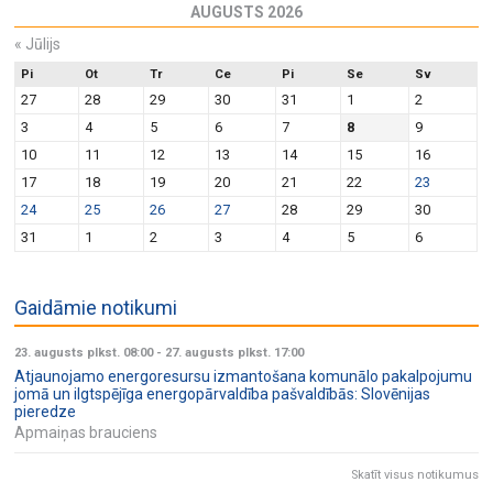
AUGUSTS 2026
«
Jūlijs
Pi
Ot
Tr
Ce
Pi
Se
Sv
27
28
29
30
31
1
2
3
4
5
6
7
8
9
10
11
12
13
14
15
16
17
18
19
20
21
22
23
24
25
26
27
28
29
30
31
1
2
3
4
5
6
Gaidāmie notikumi
23. augusts plkst. 08:00
-
27. augusts plkst. 17:00
Atjaunojamo energoresursu izmantošana komunālo pakalpojumu
jomā un ilgtspējīga energopārvaldība pašvaldībās: Slovēnijas
pieredze
Apmaiņas brauciens
Skatīt visus notikumus