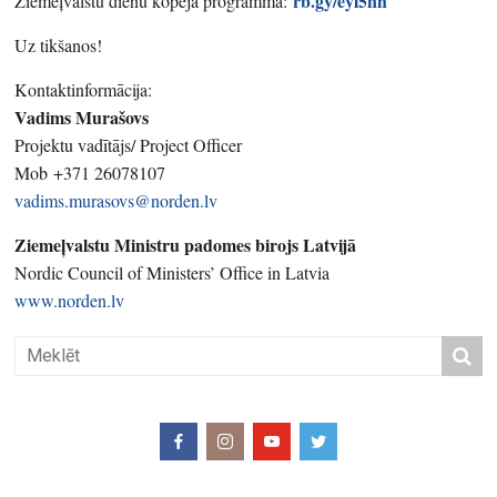
rb.gy/eyl5nh
Ziemeļvalstu dienu kopējā programma:
Uz tikšanos!
Kontaktinformācija:
Vadims Murašovs
Projektu vadītājs/ Project Officer
Mob +371 26078107
vadims.murasovs@norden.lv
Ziemeļvalstu Ministru padomes birojs Latvijā
Nordic Council of Ministers’ Office in Latvia
www.norden.lv