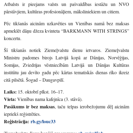
Atbalsts ir pieejams valsts un pašvaldības iestāžu un NVO
pārstāvjiem, kultūras profesionāļiem, māksliniekiem un citiem.
Pēc tikšanās aicinām uzkavēties un Vienības namā bez maksas
apmeklēt dāņu džeza kvinteta “BARKMANN WITH STRINGS”
koncertu.
Šī tikšanās notiek Ziemeļvalstu dienu ietvaros. Ziemeļvalstu
Ministru padomes birojs Latvijā kopā ar Dānijas, Norvēģijas,
Somijas, Zviedrijas vēstniecībām Latvijā un Dānijas Kultūras
institūtu jau devīto gadu pēc kārtas tematiskās dienas rīko ikreiz
citā pilsētā. Šogad – Daugavpilī.
Laiks:
15. oktobrī plkst. 16–17.
Vieta:
Vienības nama kafejnīca (3. stāvā).
Pasākums ir bez maksas
, taču telpas ierobežojumu dēļ aicinām
iepriekš reģistrēties.
Reģistrācija:
rb.gy/louc33