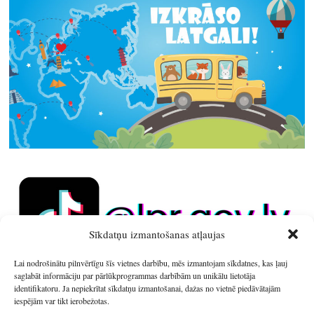
Sīkdatņu izmantošanas atļaujas
Lai nodrošinātu pilnvērtīgu šīs vietnes darbību, mēs izmantojam sīkdatnes, kas ļauj
saglabāt informāciju par pārlūkprogrammas darbībām un unikālu lietotāja
identifikatoru. Ja nepiekrītat sīkdatņu izmantošanai, dažas no vietnē piedāvātajām
iespējām var tikt ierobežotas.