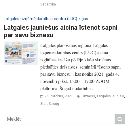
Sadarbība
Latgales uzņēmējdarbības centra (LUC) ziņas
Latgales jauniešus aicina īstenot sapni
par savu biznesu
Latgales plānošanas reģiona Latgales
uzņēmējdarbības centrs (LUC) aicina
izglītības iestāžu pēdējo klašu skolēnus
piedalīties tiešsaistes seminārā “Īsteno sapni
par savu biznesu”, kas notiks 2021. gada 4.
novembrī plkst. 15.00 – 17.00 ZOOM
platformā. Šogad nodarbību ...
,
,
26. oktobris, 2021
Bizness
Latgales jaunieši
Start Strong