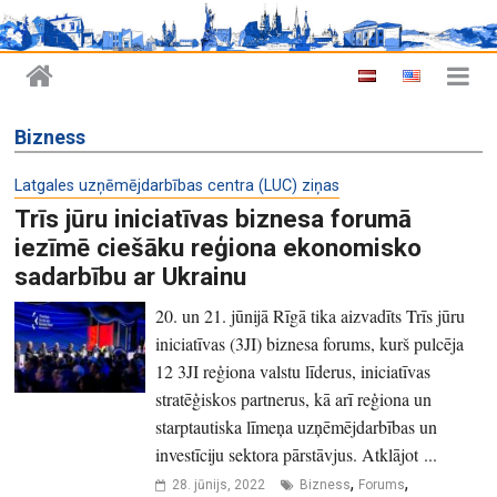
Bizness
Latgales uzņēmējdarbības centra (LUC) ziņas
Trīs jūru iniciatīvas biznesa forumā
iezīmē ciešāku reģiona ekonomisko
sadarbību ar Ukrainu
20. un 21. jūnijā Rīgā tika aizvadīts Trīs jūru
iniciatīvas (3JI) biznesa forums, kurš pulcēja
12 3JI reģiona valstu līderus, iniciatīvas
stratēģiskos partnerus, kā arī reģiona un
starptautiska līmeņa uzņēmējdarbības un
investīciju sektora pārstāvjus. Atklājot ...
,
,
28. jūnijs, 2022
Bizness
Forums