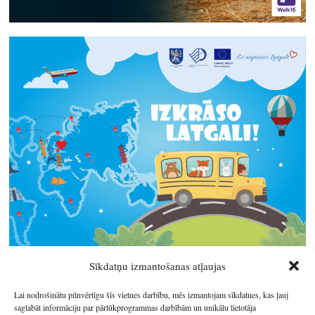
Sīkdatņu izmantošanas atļaujas
Lai nodrošinātu pilnvērtīgu šīs vietnes darbību, mēs izmantojam sīkdatnes, kas ļauj
saglabāt informāciju par pārlūkprogrammas darbībām un unikālu lietotāja