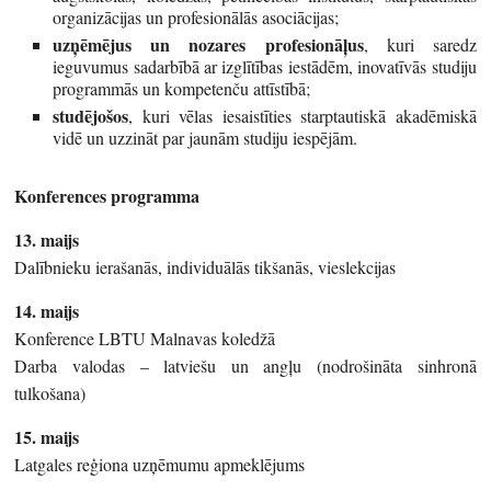
organizācijas un profesionālās asociācijas;
uzņēmējus un nozares profesionāļus
, kuri saredz
ieguvumus sadarbībā ar izglītības iestādēm, inovatīvās studiju
programmās un kompetenču attīstībā;
studējošos
, kuri vēlas iesaistīties starptautiskā akadēmiskā
vidē un uzzināt par jaunām studiju iespējām.
Konferences programma
13. maijs
Dalībnieku ierašanās, individuālās tikšanās, vieslekcijas
14. maijs
Konference LBTU Malnavas koledžā
Darba valodas – latviešu un angļu (nodrošināta sinhronā
tulkošana)
15. maijs
Latgales reģiona uzņēmumu apmeklējums