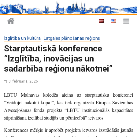
Izglītība un kultūra
Latgales plānošanas reģions
Starptautiskā konference
“Izglītība, inovācijas un
sadarbība reģionu nākotnei”
3. februāris, 2026
LBTU Malnavas koledža aicina uz starptautisku konferenci
“Veidojot nākotni kopā!”, kas tiek organizēta Eiropas Savienības
Atveseļošanas fonda projekta “LBTU institucionālās kapacitātes
stiprināšana izcilībai studijās un pētniecībā” ietvaros.
Konferences mērķis ir aprobēt projekta ietvaros izstrādātās jaunās