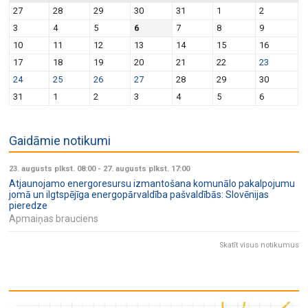
27
28
29
30
31
1
2
3
4
5
6
7
8
9
10
11
12
13
14
15
16
17
18
19
20
21
22
23
24
25
26
27
28
29
30
31
1
2
3
4
5
6
Gaidāmie notikumi
23. augusts plkst. 08:00
-
27. augusts plkst. 17:00
Atjaunojamo energoresursu izmantošana komunālo pakalpojumu
jomā un ilgtspējīga energopārvaldība pašvaldībās: Slovēnijas
pieredze
Apmaiņas brauciens
Skatīt visus notikumus