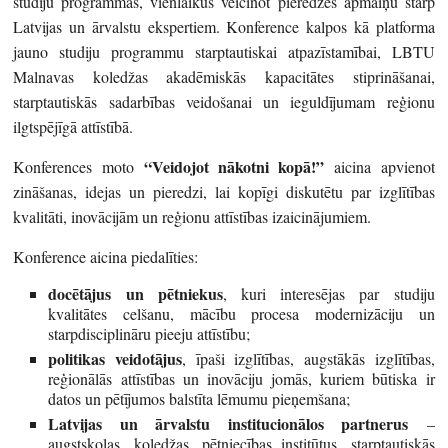
studiju programmas, vienlaikus veicinot pieredzes apmaiņu starp
Latvijas un ārvalstu ekspertiem. Konference kalpos kā platforma
jauno studiju programmu starptautiskai atpazīstamībai, LBTU
Malnavas koledžas akadēmiskās kapacitātes stiprināšanai,
starptautiskās sadarbības veidošanai un ieguldījumam reģionu
ilgtspējīgā attīstībā.
“Veidojot nākotni kopā!”
Konferences moto
aicina apvienot
zināšanas, idejas un pieredzi, lai kopīgi diskutētu par izglītības
kvalitāti, inovācijām un reģionu attīstības izaicinājumiem.
Konference aicina piedalīties:
docētājus un pētniekus
, kuri interesējas par studiju
kvalitātes celšanu, mācību procesa modernizāciju un
starpdisciplināru pieeju attīstību;
politikas veidotājus
, īpaši izglītības, augstākās izglītības,
reģionālās attīstības un inovāciju jomās, kuriem būtiska ir
datos un pētījumos balstīta lēmumu pieņemšana;
Latvijas un ārvalstu institucionālos partnerus
–
augstskolas, koledžas, pētniecības institūtus, starptautiskās