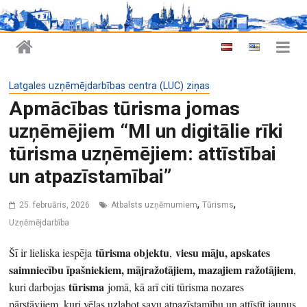
Latgales uzņēmējdarbības centra (LUC) ziņas
Apmācības tūrisma jomas
uzņēmējiem “MI un digitālie rīki
tūrisma uzņēmējiem: attīstībai
un atpazīstamībai”
,
,
25. februāris, 2026
Atbalsts uzņēmumiem
Tūrisms
Uzņēmējdarbība
tūrisma objektu
viesu māju, apskates
Šī ir lieliska iespēja
,
saimniecību īpašniekiem, mājražotājiem, mazajiem ražotājiem
,
tūrisma
kuri darbojas
jomā, kā arī citi tūrisma nozares
pārstāvjiem, kuri vēlas uzlabot savu atpazīstamību un attīstīt jaunus