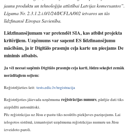
jaunu produktu un tehnoloģiju attīstībai Latvijas komersantos”.
Līguma Nr. 2.3.1.2.i.0/1/24/I/CFLA/002 ietvaros un tās
līdzfinansē Eiropas Savienība.
Līdzfinansējumam var pretendēt SIA, kas atbilst projekta
kritērijiem. Uzņēmums var saņemt ES līdzfinansējumu
mācībām, ja ir Digitālo prasmju ceļa karte un pieejams De
minimis atbalsts.
Ja vēl neesat saņēmis Digitālo prasmju ceļa karti, lūdzu sekojiet zemāk
norādītajiem soļiem:
Reģistrējieties šeit:
tests.edic.lv/registracija
reģistrācijas numurs
Reģistrējoties jāievada uzņēmuma
, pārējie dati tiks
aizpildīti automātiski.
Pēc reģistrācijas uz Jūsu e-pastu tiks nosūtīts piekļuves paziņojums. Lai
ielogotos sistēmā, izmantojiet uzņēmuma reģistrācijas numuru un Jūsu
izveidoto paroli.