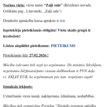
Norises vieta:
“Zaļā sala”
viesu nams
(Rēzeknes novads,
Griškānu pag., Litavnieki, „Zaļā sala”)
Detalizēts apmācību kursa apraksts ir
šeit
.
Iepriekšēja pieteikšanās obligāta! Vietu skaits grupā ir
ierobežots!
Lūdzu aizpildiet pieteikumu:
PIETEIKUMS
27.02.2026.!
Pieteikšanās līdz
Mācību izdevumi tiek segti no uzņēmuma De minimis līdzekļiem,
uzņēmuma līdzfinansējums vienam dalībniekam ir PVN daļa
t.i.
132,13
EUR, ko uzņēmumam pēc tam iespējams atgūt!
Izmaksās iekļauts:
Uzturēšanās viesu namā, nakšņošana, ēdināšana, nodarbības.
Mācības tiek organizētas Projekta “Digitālo prasmju attīstība