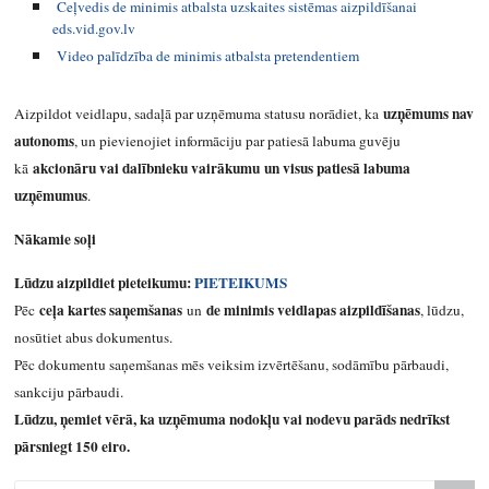
Ceļvedis de minimis atbalsta uzskaites sistēmas aizpildīšanai
eds.vid.gov.lv
Video palīdzība de minimis atbalsta pretendentiem
uzņēmums nav
Aizpildot veidlapu, sadaļā par uzņēmuma statusu norādiet, ka
autonoms
, un pievienojiet informāciju par patiesā labuma guvēju
akcionāru vai dalībnieku vairākumu un visus patiesā labuma
kā
uzņēmumus
.
Nākamie soļi
Lūdzu aizpildiet pieteikumu:
PIETEIKUMS
ceļa kartes saņemšanas
de minimis veidlapas aizpildīšanas
Pēc
un
, lūdzu,
nosūtiet abus dokumentus.
Pēc dokumentu saņemšanas mēs veiksim izvērtēšanu, sodāmību pārbaudi,
sankciju pārbaudi.
Lūdzu, ņemiet vērā, ka uzņēmuma nodokļu vai nodevu parāds nedrīkst
pārsniegt 150 eiro.