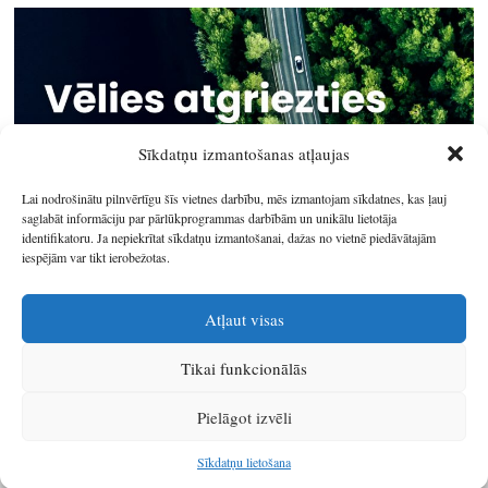
Sīkdatņu izmantošanas atļaujas
Lai nodrošinātu pilnvērtīgu šīs vietnes darbību, mēs izmantojam sīkdatnes, kas ļauj
saglabāt informāciju par pārlūkprogrammas darbībām un unikālu lietotāja
identifikatoru. Ja nepiekrītat sīkdatņu izmantošanai, dažas no vietnē piedāvātajām
iespējām var tikt ierobežotas.
Atļaut visas
Tikai funkcionālās
© 2026
Latgales plānošanas reģions
.
Pielāgot izvēli
Izstrādātājs
SIA Info
.
Sīkdatņu lietošana