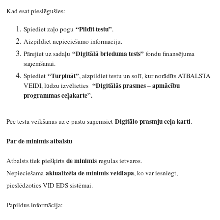
Kad esat pieslēgušies:
“Pildīt testu”
Spiediet zaļo pogu
.
Aizpildiet nepieciešamo informāciju.
“Digitālā brieduma tests”
Pārejiet uz sadaļu
fondu finansējuma
saņemšanai.
“Turpināt”
Spiediet
, aizpildiet testu un solī, kur norādīts ATBALSTA
“Digitālās prasmes – apmācību
VEIDI, lūdzu izvēlieties
programmas ceļakarte”.
Digitālo prasmju ceļa karti
Pēc testa veikšanas uz e-pastu saņemsiet
.
Par de minimis atbalstu
de minimis
Atbalsts tiek piešķirts
regulas ietvaros.
aktualizēta de minimis veidlapa
Nepieciešama
, ko var iesniegt,
pieslēdzoties VID EDS sistēmai.
Papildus informācija: