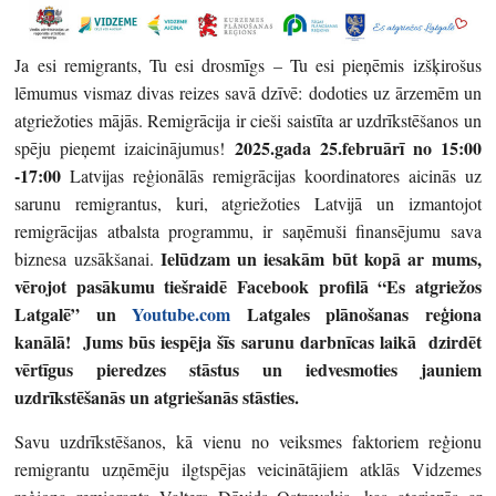
Ja esi remigrants, Tu esi drosmīgs – Tu esi pieņēmis izšķirošus
lēmumus vismaz divas reizes savā dzīvē: dodoties uz ārzemēm un
atgriežoties mājās. Remigrācija ir cieši saistīta ar uzdrīkstēšanos un
2025.gada 25.februārī no 15:00
spēju pieņemt izaicinājumus!
-17:00
Latvijas reģionālās remigrācijas koordinatores aicinās uz
sarunu remigrantus, kuri, atgriežoties Latvijā un izmantojot
remigrācijas atbalsta programmu, ir saņēmuši finansējumu sava
Ielūdzam un iesakām būt kopā ar mums,
biznesa uzsākšanai.
vērojot pasākumu tiešraidē Facebook profilā “Es atgriežos
Latgalē” un
Youtube.com
Latgales plānošanas reģiona
kanālā! Jums būs iespēja šīs sarunu darbnīcas laikā dzirdēt
vērtīgus pieredzes stāstus un iedvesmoties jauniem
uzdrīkstēšanās un atgriešanās stāsties.
Savu uzdrīkstēšanos, kā vienu no veiksmes faktoriem reģionu
remigrantu uzņēmēju ilgtspējas veicinātājiem atklās Vidzemes