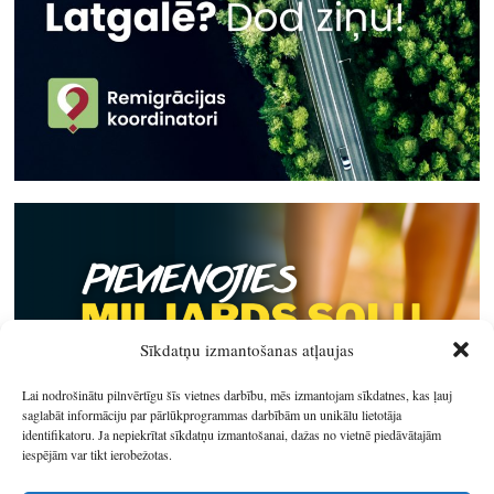
Sīkdatņu izmantošanas atļaujas
Lai nodrošinātu pilnvērtīgu šīs vietnes darbību, mēs izmantojam sīkdatnes, kas ļauj
saglabāt informāciju par pārlūkprogrammas darbībām un unikālu lietotāja
identifikatoru. Ja nepiekrītat sīkdatņu izmantošanai, dažas no vietnē piedāvātajām
iespējām var tikt ierobežotas.