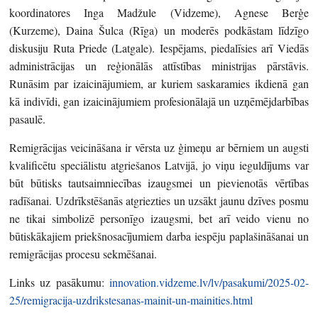
koordinatores Inga Madžule (Vidzeme), Agnese Berģe
(Kurzeme), Daina Šulca (Rīga) un moderēs podkāstam līdzīgo
diskusiju Ruta Priede (Latgale). Iespējams, piedalīsies arī Viedās
administrācijas un reģionālās attīstības ministrijas pārstāvis.
Runāsim par izaicinājumiem, ar kuriem saskaramies ikdienā gan
kā indivīdi, gan izaicinājumiem profesionālajā un uzņēmējdarbības
pasaulē.
Remigrācijas veicināšana ir vērsta uz ģimeņu ar bērniem un augsti
kvalificētu speciālistu atgriešanos Latvijā, jo viņu ieguldījums var
būt būtisks tautsaimniecības izaugsmei un pievienotās vērtības
radīšanai. Uzdrīkstēšanās atgriezties un uzsākt jaunu dzīves posmu
ne tikai simbolizē personīgo izaugsmi, bet arī veido vienu no
būtiskākajiem priekšnosacījumiem darba iespēju paplašināšanai un
remigrācijas procesu sekmēšanai.
Links uz pasākumu:
innovation.vidzeme.lv/lv/pasakumi/2025-02-
25/remigracija-uzdrikstesanas-mainit-un-mainities.html