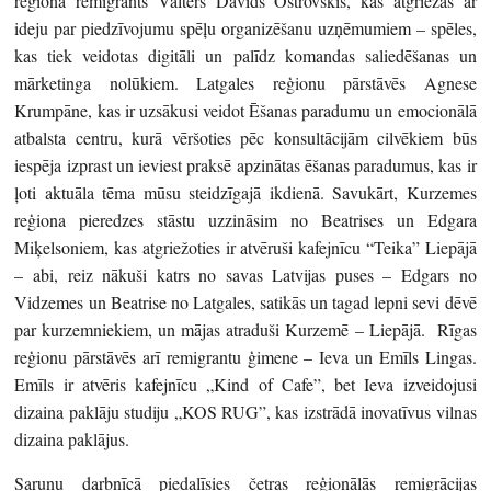
reģiona remigrants Valters Dāvids Ostrovskis, kas atgriezās ar
ideju par piedzīvojumu spēļu organizēšanu uzņēmumiem – spēles,
kas tiek veidotas digitāli un palīdz komandas saliedēšanas un
mārketinga nolūkiem. Latgales reģionu pārstāvēs Agnese
Krumpāne, kas ir uzsākusi veidot Ēšanas paradumu un emocionālā
atbalsta centru, kurā vēršoties pēc konsultācijām cilvēkiem būs
iespēja izprast un ieviest praksē apzinātas ēšanas paradumus, kas ir
ļoti aktuāla tēma mūsu steidzīgajā ikdienā. Savukārt, Kurzemes
reģiona pieredzes stāstu uzzināsim no Beatrises un Edgara
Miķelsoniem, kas atgriežoties ir atvēruši kafejnīcu “Teika” Liepājā
– abi, reiz nākuši katrs no savas Latvijas puses – Edgars no
Vidzemes un Beatrise no Latgales, satikās un tagad lepni sevi dēvē
par kurzemniekiem, un mājas atraduši Kurzemē – Liepājā. Rīgas
reģionu pārstāvēs arī remigrantu ģimene – Ieva un Emīls Lingas.
Emīls ir atvēris kafejnīcu „Kind of Cafe”, bet Ieva izveidojusi
dizaina paklāju studiju „KOS RUG”, kas izstrādā inovatīvus vilnas
dizaina paklājus.
Sarunu darbnīcā piedalīsies četras reģionālās remigrācijas