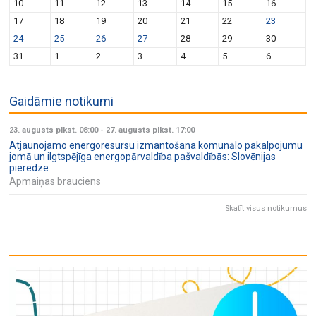
10
11
12
13
14
15
16
17
18
19
20
21
22
23
24
25
26
27
28
29
30
31
1
2
3
4
5
6
Gaidāmie notikumi
23. augusts plkst. 08:00
-
27. augusts plkst. 17:00
Atjaunojamo energoresursu izmantošana komunālo pakalpojumu
jomā un ilgtspējīga energopārvaldība pašvaldībās: Slovēnijas
pieredze
Apmaiņas brauciens
Skatīt visus notikumus