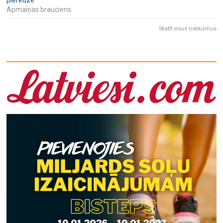
Apmaiņas brauciens
Skatīt visus notikumus