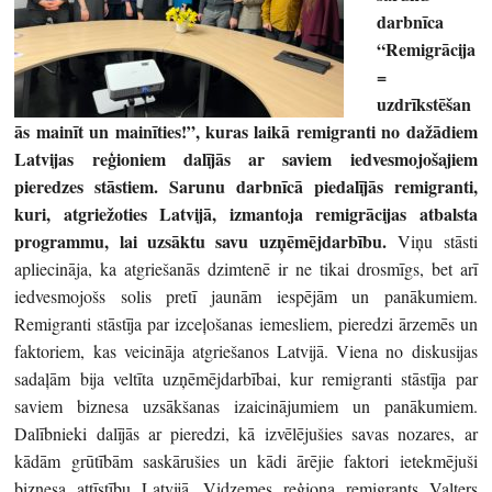
darbnīca
“Remigrācija
=
uzdrīkstēšan
ās mainīt un mainīties!”, kuras laikā remigranti no dažādiem
Latvijas reģioniem dalījās ar saviem iedvesmojošajiem
pieredzes stāstiem. Sarunu darbnīcā piedalījās remigranti,
kuri, atgriežoties Latvijā, izmantoja remigrācijas atbalsta
programmu, lai uzsāktu savu uzņēmējdarbību.
Viņu stāsti
apliecināja, ka atgriešanās dzimtenē ir ne tikai drosmīgs, bet arī
iedvesmojošs solis pretī jaunām iespējām un panākumiem.
Remigranti stāstīja par izceļošanas iemesliem, pieredzi ārzemēs un
faktoriem, kas veicināja atgriešanos Latvijā. Viena no diskusijas
sadaļām bija veltīta uzņēmējdarbībai, kur remigranti stāstīja par
saviem biznesa uzsākšanas izaicinājumiem un panākumiem.
Dalībnieki dalījās ar pieredzi, kā izvēlējušies savas nozares, ar
kādām grūtībām saskārušies un kādi ārējie faktori ietekmējuši
biznesa attīstību Latvijā. Vidzemes reģiona remigrants Valters