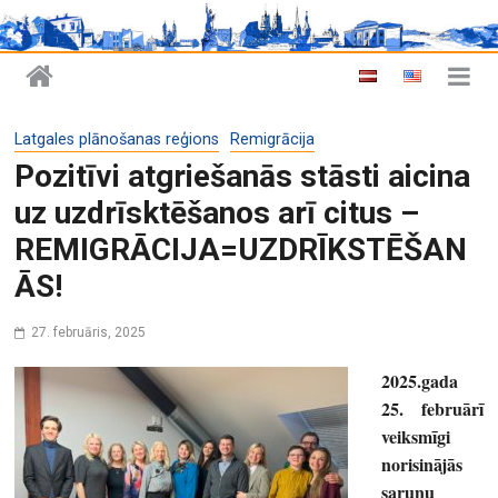
Latgales plānošanas reģions
Remigrācija
Pozitīvi atgriešanās stāsti aicina
uz uzdrīsktēšanos arī citus –
REMIGRĀCIJA=UZDRĪKSTĒŠAN
ĀS!
27. februāris, 2025
2025.gada
25. februārī
veiksmīgi
norisinājās
sarunu