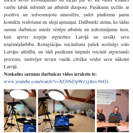
varētu labāk informēt un atbalstīt diasporu. Pasākums izcēlās ar
pozitīvu un iedvesmojošu atmosfēru, radot platformu jaunu
kontaktu veidošanai un ideju apmaiņai. Dalībnieki atzina, ka šādas
sarunu darbnīcas sniedz vērtīgu atbalstu un iedrošinājumu tiem,
kuri apsver iespēju atgriezties Latvijā un uzsākt savu
uzņēmējdarbību. Remigrācijas veicināšana paliek nozīmīgs solis
Latvijas attīstībā, un šādi pasākumi turpinās veicināt atgriešanās
procesus, motivējot arvien vairāk cilvēku veidot savu nākotni
Latvijā.
Noskaties sarunas darbnīcas video ierakstu te:
www.youtube.com/watch?
v=XG9Sd3pWz1g&t=3042s