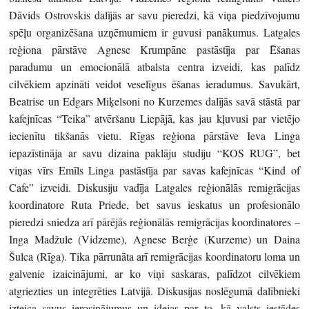
Dāvids Ostrovskis dalījās ar savu pieredzi, kā viņa piedzīvojumu
spēļu organizēšana uzņēmumiem ir guvusi panākumus. Latgales
reģiona pārstāve Agnese Krumpāne pastāstīja par Ēšanas
paradumu un emocionālā atbalsta centra izveidi, kas palīdz
cilvēkiem apzināti veidot veselīgus ēšanas ieradumus. Savukārt,
Beatrise un Edgars Miķelsoni no Kurzemes dalījās savā stāstā par
kafejnīcas “Teika” atvēršanu Liepājā, kas jau kļuvusi par vietējo
iecienītu tikšanās vietu. Rīgas reģiona pārstāve Ieva Linga
iepazīstināja ar savu dizaina paklāju studiju “KOS RUG”, bet
viņas vīrs Emīls Linga pastāstīja par savas kafejnīcas “Kind of
Cafe” izveidi. Diskusiju vadīja Latgales reģionālās remigrācijas
koordinatore Ruta Priede, bet savus ieskatus un profesionālo
pieredzi sniedza arī pārējās reģionālās remigrācijas koordinatores –
Inga Madžule (Vidzeme), Agnese Berģe (Kurzeme) un Daina
Šulca (Rīga). Tika pārrunāta arī remigrācijas koordinatoru loma un
galvenie izaicinājumi, ar ko viņi saskaras, palīdzot cilvēkiem
atgriezties un integrēties Latvijā. Diskusijas noslēgumā dalībnieki
izteica savus ierosinājumus un idejas par to, kā valsts iestādes