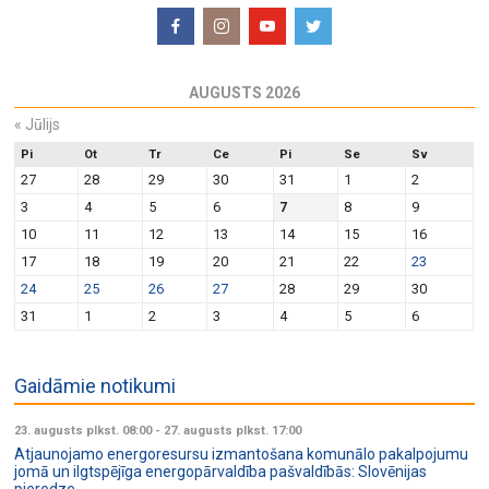
AUGUSTS 2026
«
Jūlijs
Pi
Ot
Tr
Ce
Pi
Se
Sv
27
28
29
30
31
1
2
3
4
5
6
7
8
9
10
11
12
13
14
15
16
17
18
19
20
21
22
23
24
25
26
27
28
29
30
31
1
2
3
4
5
6
Gaidāmie notikumi
23. augusts plkst. 08:00
-
27. augusts plkst. 17:00
Atjaunojamo energoresursu izmantošana komunālo pakalpojumu
jomā un ilgtspējīga energopārvaldība pašvaldībās: Slovēnijas
pieredze