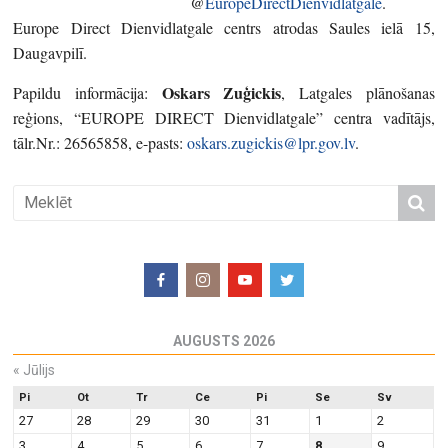
@
EuropeDirectDienvidlatgale
.
Europe Direct Dienvidlatgale centrs atrodas Saules ielā 15,
Daugavpilī.
Oskars Zuģickis
Papildu informācija:
, Latgales plānošanas
reģions, “EUROPE DIRECT Dienvidlatgale” centra vadītājs,
tālr.Nr.: 26565858, e-pasts:
oskars.zugickis@lpr.gov.lv
.
AUGUSTS 2026
«
Jūlijs
Pi
Ot
Tr
Ce
Pi
Se
Sv
27
28
29
30
31
1
2
3
4
5
6
7
8
9