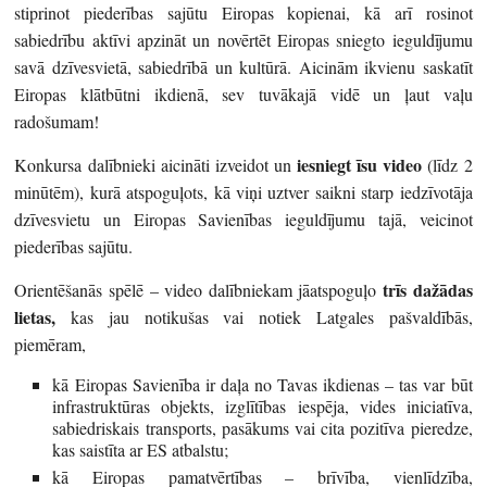
stiprinot piederības sajūtu Eiropas kopienai, kā arī rosinot
sabiedrību aktīvi apzināt un novērtēt Eiropas sniegto ieguldījumu
savā dzīvesvietā, sabiedrībā un kultūrā. Aicinām ikvienu saskatīt
Eiropas klātbūtni ikdienā, sev tuvākajā vidē un ļaut vaļu
radošumam!
iesniegt īsu video
Konkursa dalībnieki aicināti izveidot un
(līdz 2
minūtēm), kurā atspoguļots, kā viņi uztver saikni starp iedzīvotāja
dzīvesvietu un Eiropas Savienības ieguldījumu tajā, veicinot
piederības sajūtu.
trīs dažādas
Orientēšanās spēlē – video dalībniekam jāatspoguļo
lietas,
kas jau notikušas vai notiek Latgales pašvaldībās,
piemēram,
kā Eiropas Savienība ir daļa no Tavas ikdienas – tas var būt
infrastruktūras objekts, izglītības iespēja, vides iniciatīva,
sabiedriskais transports, pasākums vai cita pozitīva pieredze,
kas saistīta ar ES atbalstu;
kā Eiropas pamatvērtības – brīvība, vienlīdzība,