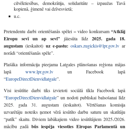
cilvēktiesības, demokrātija, solidaritāte – izpaužas Tavā
kopienā, ģimenē vai dzīvesvietā;
u.c.
–
“Atklāj
Pretendentu darbi orientēšanās spēlei
video konkursam
Eiropu sevī un ap sevi”
2025. gada 18.
jāiesūta līdz
augustam
uz e-pastu:
(ieskaitot)
oskars.zugickis@lpr.gov.lv
ar
norādi “orientēšanās spēle”.
Plašāka informācija pieejama Latgales plānošanas reģiona mājas
lapā
www.lpr.gov.lv
un Facebook lapā
“
EuropeDirectDienvidlatgale
”.
Visi iesūtītie darbi tiks izvietoti sociālā tīkla Facebook lapā
“
EuropeDirectDienvidlatgale
” un nodoti publiskai balsošanai līdz
2025. gada 31. augustam (ieskaitot). Vērtēšanas komisija
uzvarētāju noteiks ņemot vērā iesūtīto darbu saturu un skatītāju
“patīk” skaitu. Diviem labākajiem video iesūtītājiem 2025./2026.
būs iespēja viesoties Eiropas Parlamentā un
mācību gadā