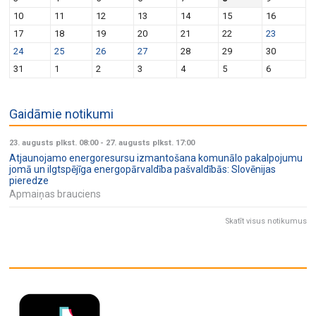
10
11
12
13
14
15
16
17
18
19
20
21
22
23
24
25
26
27
28
29
30
31
1
2
3
4
5
6
Gaidāmie notikumi
23. augusts plkst. 08:00
-
27. augusts plkst. 17:00
Atjaunojamo energoresursu izmantošana komunālo pakalpojumu
jomā un ilgtspējīga energopārvaldība pašvaldībās: Slovēnijas
pieredze
Apmaiņas brauciens
Skatīt visus notikumus