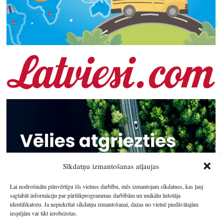
Sīkdatņu izmantošanas atļaujas
Lai nodrošinātu pilnvērtīgu šīs vietnes darbību, mēs izmantojam sīkdatnes, kas ļauj
saglabāt informāciju par pārlūkprogrammas darbībām un unikālu lietotāja
identifikatoru. Ja nepiekrītat sīkdatņu izmantošanai, dažas no vietnē piedāvātajām
iespējām var tikt ierobežotas.