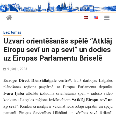
Bez tēmas
Uzvari orientēšanās spēlē “Atklāj
Eiropu sevī un ap sevi” un dodies
uz Eiropas Parlamentu Briselē
9. jūnijs, 2025
Europe Direct Dienvidlatgale centrs*
, kurš darbojas Latgales
plānošanas reģiona paspārnē, ar Eiropas Parlamenta deputāta
Ivara Ijaba
–
atbalstu izsludina orientēšanās spēli
radošo video
“Atklāj Eiropu sevī un
konkursu Latgales reģiona iedzīvotājiem
ap sevi”
. Konkursa mērķis ir veicināt iedzīvotāju izpratni un spēju
pamanīt Eiropas Savienības klātbūtni un vērtības savā ikdienā,