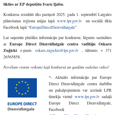
tikties ar EP deputātu Ivaru Ijabu.
Konkursa rezultāti tiks paziņoti 2025. gada 1. septembrī Latgales
plānošanas reģiona mājas lapā
www.lpr.gov.lv
un sociālā tīkla
Facebook lapā “
EuropeDirectDienvidlatgale
”
Lai saņemtu plašāku informāciju par konkursu, lūgums sazināties
Europe Direct Dienvidlatgale centra vadītāju Oskaru
ar
Zuģicki
: e-pasts:
oskars.zugickis@lpr.gov.lv
, tālrunis: + 371
26565858.
Novēlam visiem veiksmi šajā konkursā un gaidām radošus video!
*- Aktuālo informāciju par Europe
Direct Dienvidlatgale centra darbību
un pakalpojumiem var uzzināt LPR
tīmekļa vietnē
www.lpr.gov.lv
sadaļā
Europe Direct Dienvidlatgale,
Facebook