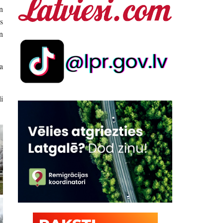
n
s
n
a
i