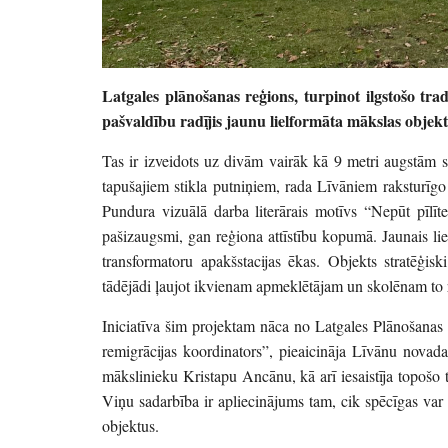
Latgales plānošanas reģions, turpinot ilgstošo tr
pašvaldību radījis jaunu lielformāta mākslas objek
Tas ir izveidots uz divām vairāk kā 9 metri augstām s
tapušajiem stikla putniņiem, rada Līvāniem raksturīgo 
Pundura vizuālā darba literārais motīvs “Nepūt pīlīte
pašizaugsmi, gan reģiona attīstību kopumā. Jaunais lie
transformatoru apakšstacijas ēkas. Objekts stratēģis
tādējādi ļaujot ikvienam apmeklētājam un skolēnam to 
Iniciatīva šim projektam nāca no Latgales Plānošanas 
remigrācijas koordinators”, pieaicināja Līvānu novad
mākslinieku Kristapu Ancānu, kā arī iesaistīja topoš
Viņu sadarbība ir apliecinājums tam, cik spēcīgas var b
objektus.