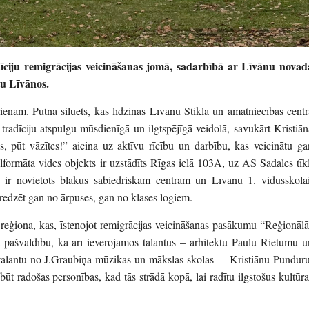
adīciju remigrācijas veicināšanas jomā, sadarbībā ar Līvānu novad
tu Līvānos.
ienām. Putna siluets, kas līdzinās Līvānu Stikla un amatniecības centr
tradīciju atspulgu mūsdienīgā un ilgtspējīgā veidolā, savukārt Kristiān
s, pūt vāzītes!” aicina uz aktīvu rīcību un darbību, kas veicinātu ga
lformāta vides objekts ir uzstādīts Rīgas ielā 103A, uz AS Sadales tīkl
ki ir novietots blakus sabiedriskam centram un Līvānu 1. vidusskolai
redzēt gan no ārpuses, gan no klases logiem.
reģiona, kas, īstenojot remigrācijas veicināšanas pasākumu “Reģionālā
a pašvaldību, kā arī ievērojamos talantus – arhitektu Paulu Rietumu u
o talantu no J.Graubiņa mūzikas un mākslas skolas – Kristiānu Punduru
ūt radošas personības, kad tās strādā kopā, lai radītu ilgstošus kultūra