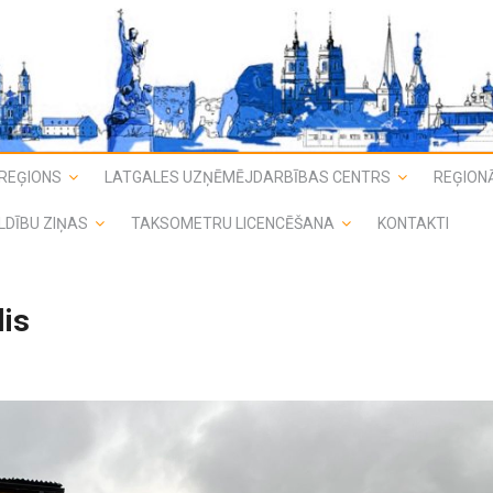
REĢIONS
LATGALES UZŅĒMĒJDARBĪBAS CENTRS
REĢIONĀ
LDĪBU ZIŅAS
TAKSOMETRU LICENCĒŠANA
KONTAKTI
lis