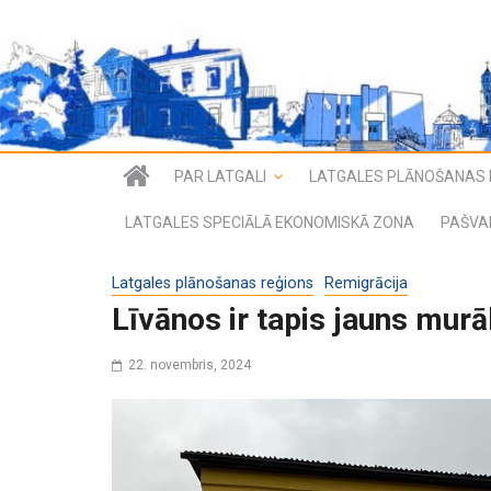
PAR LATGALI
LATGALES PLĀNOŠANAS 
LATGALES SPECIĀLĀ EKONOMISKĀ ZONA
PAŠVA
Latgales plānošanas reģions
Remigrācija
Līvānos ir tapis jauns murā
22. novembris, 2024