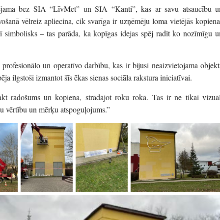
espējama bez SIA “LīvMet” un SIA “Kanti”, kas ar savu atsaucību u
ošanā vēlreiz apliecina, cik svarīga ir uzņēmēju loma vietējās kopiena
arī simbolisks – tas parāda, ka kopīgas idejas spēj radīt ko nozīmīgu u
 profesionālo un operatīvo darbību, kas ir bijusi neaizvietojama objekt
ēja ilgstoši izmantot šīs ēkas sienas sociāla rakstura iniciatīvai.
kt radošums un kopiena, strādājot roku rokā. Tas ir ne tikai vizuāl
ūsu vērtību un mērķu atspoguļojums.”