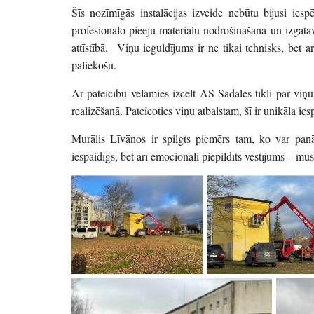
Šīs nozīmīgās instalācijas izveide nebūtu bijusi i
profesionālo pieeju materiālu nodrošināšanā un izgatav
attīstībā. Viņu ieguldījums ir ne tikai tehnisks, bet 
paliekošu.
Ar pateicību vēlamies izcelt AS Sadales tīkli par viņu
realizēšanā. Pateicoties viņu atbalstam, šī ir unikāla iesp
Murālis Līvānos ir spilgts piemērs tam, ko var panā
iespaidīgs, bet arī emocionāli piepildīts vēstījums – m