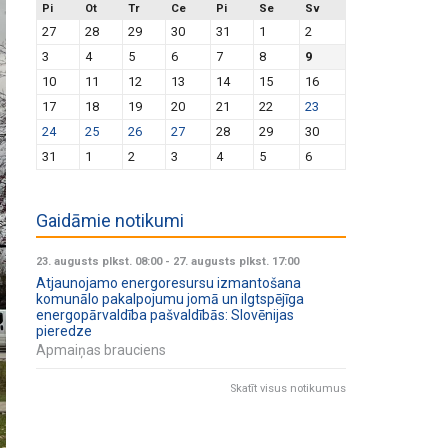
Pi
Ot
Tr
Ce
Pi
Se
Sv
27
28
29
30
31
1
2
3
4
5
6
7
8
9
10
11
12
13
14
15
16
17
18
19
20
21
22
23
24
25
26
27
28
29
30
31
1
2
3
4
5
6
Gaidāmie notikumi
23. augusts plkst. 08:00
-
27. augusts plkst. 17:00
Atjaunojamo energoresursu izmantošana
komunālo pakalpojumu jomā un ilgtspējīga
energopārvaldība pašvaldībās: Slovēnijas
pieredze
Apmaiņas brauciens
Skatīt visus notikumus