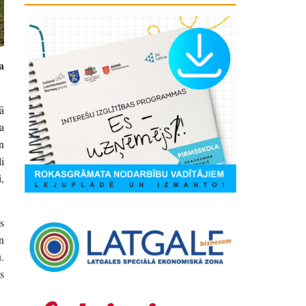
a
ā
a
n
i
,
s
n
.
s