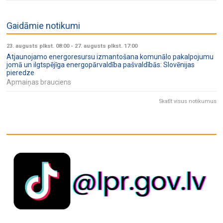
Gaidāmie notikumi
23. augusts plkst. 08:00
-
27. augusts plkst. 17:00
Atjaunojamo energoresursu izmantošana komunālo pakalpojumu
jomā un ilgtspējīga energopārvaldība pašvaldībās: Slovēnijas
pieredze
Apmaiņas brauciens
Skatīt visus notikumus