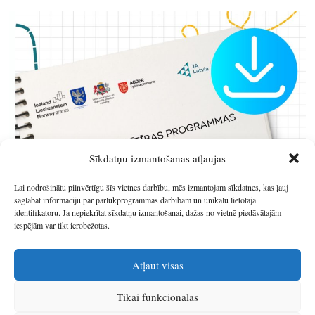
Sīkdatņu izmantošanas atļaujas
Lai nodrošinātu pilnvērtīgu šīs vietnes darbību, mēs izmantojam sīkdatnes, kas ļauj
saglabāt informāciju par pārlūkprogrammas darbībām un unikālu lietotāja
identifikatoru. Ja nepiekrītat sīkdatņu izmantošanai, dažas no vietnē piedāvātajām
iespējām var tikt ierobežotas.
Atļaut visas
Tikai funkcionālās