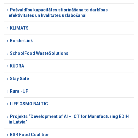
Pašvaldību kapacitātes stiprināšana to darbības
efektivitātes un kvalitātes uzlabošanai
KLIMATS
BorderLink
SchoolFood WasteSolutions
KŪDRA
Stay Safe
Rural-UP
LIFE OSMO BALTIC
Projekts “Development of AI – ICT for Manufacturing EDIH
in Latvia”
BSR Food Coalition