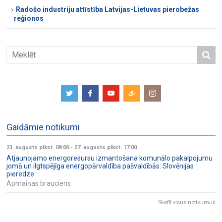
Radošo industriju attīstība Latvijas-Lietuvas pierobežas
reģionos
Gaidāmie notikumi
23. augusts plkst. 08:00
-
27. augusts plkst. 17:00
Atjaunojamo energoresursu izmantošana komunālo pakalpojumu
jomā un ilgtspējīga energopārvaldība pašvaldībās: Slovēnijas
pieredze
Apmaiņas brauciens
Skatīt visus notikumus