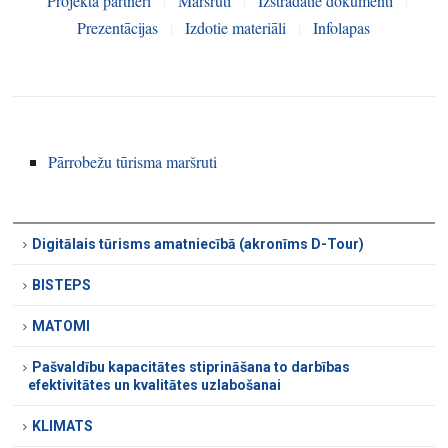
Projekta partneri
|
Maršruti
|
Izstrādātie dokumenti
|
Prezentācijas
|
Izdotie materiāli
|
Infolapas
Pārrobežu tūrisma maršruti
Digitālais tūrisms amatniecībā (akronīms D-Tour)
BISTEPS
MATOMI
Pašvaldību kapacitātes stiprināšana to darbības
efektivitātes un kvalitātes uzlabošanai
KLIMATS