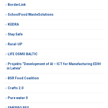
BorderLink
SchoolFood WasteSolutions
KŪDRA
Stay Safe
Rural-UP
LIFE OSMO BALTIC
Projekts “Development of AI – ICT for Manufacturing EDIH
in Latvia”
BSR Food Coalition
Crafts 2.0
Pure water II
SMEPRO REG