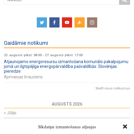
Gaidāmie notikumi
23. augusts plkst. 08:00
-
27. augusts plkst. 17:00
Atjaunojamo energoresursu izmantošana komunālo pakalpojumu
jomā un ilgtspējīga energopārvaldība pašvaldībās: Slovēnijas
pieredze
Apmaiņas brauciens
Skatīt visus notikumus
AUGUSTS 2026
«
Jūlijs
Pi
Ot
Tr
Ce
Pi
Se
Sv
Sīkdatņu izmantošanas atļaujas
27
28
29
30
31
1
2