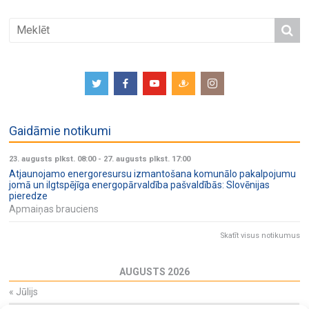
Gaidāmie notikumi
23. augusts plkst. 08:00
-
27. augusts plkst. 17:00
Atjaunojamo energoresursu izmantošana komunālo pakalpojumu
jomā un ilgtspējīga energopārvaldība pašvaldībās: Slovēnijas
pieredze
Apmaiņas brauciens
Skatīt visus notikumus
AUGUSTS 2026
«
Jūlijs