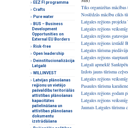
MB
)
EEZ FI programma
Tiks organizētas mācības 
Crafts
Noslēdzās mācību cikls tū
Pure water
Latgales reģions projekta
BUS – Business
Latgales reģions veiksmīgi
Development
Opportunities on
Latgales reģions gatavoja
External EU Borders
Latgales reģions izstādē 
Risk-free
Latgales tūrisma piedāvāj
Open leadership
Latgales reģions starptaut
Deinstitucionalizācija
Latgali apmeklē Sanktpēte
Latgalē
Izdots jauns tūrisma ceļve
WILLINVEST
Latgales reģions veiksm
Latvijas plānošanas
reģionu un vietējo
Pasaules tūrisma karalien
pašvaldību teritoriālās
Latgales reģions godam pā
attīstības plānošanas
Latgales reģions veiksmīgi
kapacitātes
palielināšana un
Jaunais Latgales tūrisma 
attīstības plānošanas
dokumentu
izstrādāšana