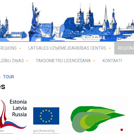
REĢIONS
LATGALES UZŅĒMĒJDARBĪBAS CENTRS
REĢIONĀ
LDĪBU ZIŅAS
TAKSOMETRU LICENCĒŠANA
KONTAKTI
TOUR
es