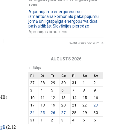
23. augusts plkst. 08:00
-
27. augusts plkst.
17:00
Atjaunojamo energoresursu
izmantošana komunālo pakalpojumu
jomā un ilgtspējīga energopārvaldība
pašvaldībās: Slovēnijas pieredze
Apmaiņas brauciens
|
Skatīt visus notikumus
AUGUSTS 2026
«
Jūlijs
Pi
Ot
Tr
Ce
Pi
Se
Sv
27
28
29
30
31
1
2
3
4
5
6
7
8
9
 MB
)
10
11
12
13
14
15
16
17
18
19
20
21
22
23
24
25
26
27
28
29
30
31
1
2
3
4
5
6
rgā
(
2.12