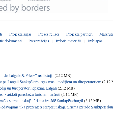
ts
|
Projekta ziņas
|
Preses relīzes
|
Projekta partneri
|
Maršruti
ātie dokumenti
|
Prezentācijas
|
Izdotie materiāli
|
Infolapas
ur de Latgale & Pskov” realizācija
(
2.12 MB
)
ūre pa Latgali Sanktpēterburgas masu medijiem un tūroperatoriem
(
2.12
iji un tūroperatori iepazina Latgali
(
2.12 MB
)
s izveidoti pārrobežu tūrisma maršruti
(
2.12 MB
)
entēts starptautiskajā tūrisma izstādē Sanktpēterburgā
(
2.12 MB
)
iedāvājums tika prezentēts starptautiskajā tūrisma izstādē Sanktpēterbu