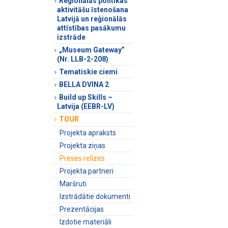
Reģionālās politikas
aktivitāšu īstenošana
Latvijā un reģionālās
attīstības pasākumu
izstrāde
„Museum Gateway”
(Nr. LLB-2-208)
Tematiskie ciemi
BELLA DVINA 2
Build up Skills –
Latvija (EEBR-LV)
TOUR
Projekta apraksts
Projekta ziņas
Preses relīzes
Projekta partneri
Maršruti
Izstrādātie dokumenti
Prezentācijas
Izdotie materiāli