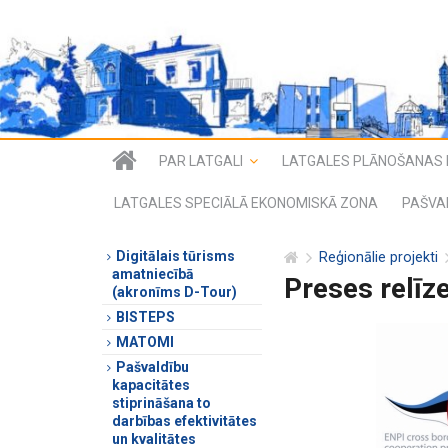
PAR LATGALI
LATGALES PLĀNOŠANAS 
LATGALES SPECIĀLĀ EKONOMISKĀ ZONA
PAŠVA
Digitālais tūrisms
Reģionālie projekti
amatniecībā
Preses relīz
(akronīms D-Tour)
BISTEPS
MATOMI
Pašvaldību
kapacitātes
stiprināšana to
darbības efektivitātes
un kvalitātes