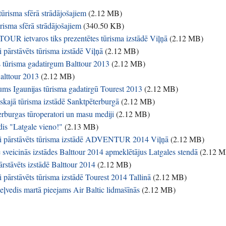
tūrisma sfērā strādājošajiem
(
2.12 MB
)
risma sfērā strādājošajiem
(
340.50 KB
)
 TOUR ietvaros tiks prezentētes tūrisma izstādē Viļņā
(
2.12 MB
)
 pārstāvēts tūrisma izstādē Viļņā
(
2.12 MB
)
s tūrisma gadatirgum Balttour 2013
(
2.12 MB
)
Balttour 2013
(
2.12 MB
)
ums Igaunijas tūrisma gadatirgū Tourest 2013
(
2.12 MB
)
iskajā tūrisma izstādē Sanktpēterburgā
(
2.12 MB
)
rburgas tūroperatori un masu mediji
(
2.12 MB
)
dis "Latgale vieno!"
(
2.13 MB
)
īgi pārstāvēts tūrisma izstādē ADVENTUR 2014 Viļņā
(
2.12 MB
)
e sveicinās izstādes Balttour 2014 apmeklētājus Latgales stendā
(
2.12 
rstāvēts izstādē Balttour 2014
(
2.12 MB
)
 pārstāvēts tūrisma izstādē Tourest 2014 Tallinā
(
2.12 MB
)
ceļvedis martā pieejams Air Baltic lidmašīnās
(
2.12 MB
)