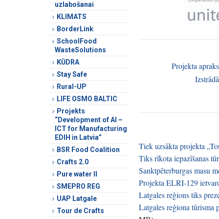
uzlabošanai
KLIMATS
BorderLink
SchoolFood
WasteSolutions
KŪDRA
Projekta apraks
Stay Safe
Izstrād
Rural-UP
LIFE OSMO BALTIC
Projekts
“Development of AI –
ICT for Manufacturing
EDIH in Latvia”
Tiek uzsākta projekta „To
BSR Food Coalition
Tiks rīkota iepazīšanas t
Crafts 2.0
Sanktpēterburgas masu med
Pure water II
Projekta ELRI-129 ietvaro
SMEPRO REG
Latgales reģions tiks prez
UAP Latgale
Latgales reģiona tūrisma p
Tour de Crafts