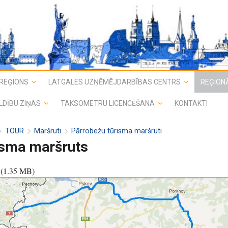
REĢIONS
LATGALES UZŅĒMĒJDARBĪBAS CENTRS
REĢIONĀ
LDĪBU ZIŅAS
TAKSOMETRU LICENCĒŠANA
KONTAKTI
TOUR
Maršruti
Pārrobežu tūrisma maršruti
isma maršruts
(
1.35 MB
)