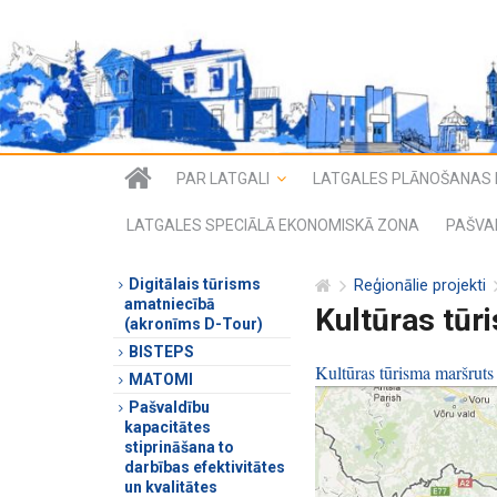
PAR LATGALI
LATGALES PLĀNOŠANAS 
LATGALES SPECIĀLĀ EKONOMISKĀ ZONA
PAŠVA
Digitālais tūrisms
Reģionālie projekti
amatniecībā
Kultūras tūr
(akronīms D-Tour)
BISTEPS
Kultūras tūrisma maršruts
MATOMI
Pašvaldību
kapacitātes
stiprināšana to
darbības efektivitātes
un kvalitātes