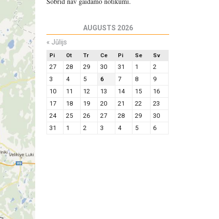
Šobrīd nav gaidāmo notikumi.
AUGUSTS 2026
«
Jūlijs
Pi
Ot
Tr
Ce
Pi
Se
Sv
27
28
29
30
31
1
2
3
4
5
6
7
8
9
10
11
12
13
14
15
16
17
18
19
20
21
22
23
24
25
26
27
28
29
30
31
1
2
3
4
5
6