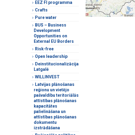
EEZ FI programma
Crafts
Pure water
BUS – Business
Development
Opportunities on
External EU Borders
Risk-free
Open leadership
Deinstitucionalizācija
Latgalē
WILLINVEST
Latvijas plānošanas
reģionu un vietējo
pašvaldību teritoriālās
attīstības plānošanas
kapacitātes
palielināšana un
attīstības plānošanas
dokumentu
izstrādāšana