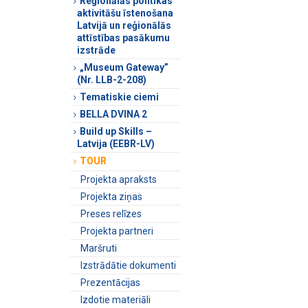
Reģionālās politikas
aktivitāšu īstenošana
Latvijā un reģionālās
attīstības pasākumu
izstrāde
„Museum Gateway”
(Nr. LLB-2-208)
Tematiskie ciemi
BELLA DVINA 2
Build up Skills –
Latvija (EEBR-LV)
TOUR
Projekta apraksts
Projekta ziņas
Preses relīzes
Projekta partneri
Maršruti
Izstrādātie dokumenti
Prezentācijas
Izdotie materiāli