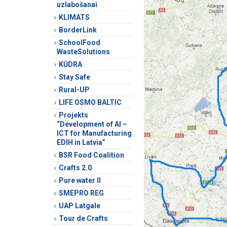
uzlabošanai
KLIMATS
BorderLink
SchoolFood
WasteSolutions
KŪDRA
Stay Safe
Rural-UP
LIFE OSMO BALTIC
Projekts
“Development of AI –
ICT for Manufacturing
EDIH in Latvia”
BSR Food Coalition
Crafts 2.0
Pure water II
SMEPRO REG
UAP Latgale
Tour de Crafts