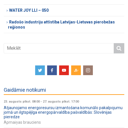
WATER JOY LLI – 050
Radošo industriju attīstība Latvijas-Lietuvas pierobežas
reģionos
Gaidāmie notikumi
23. augusts plkst. 08:00
-
27. augusts plkst. 17:00
Atjaunojamo energoresursu izmantošana komunālo pakalpojumu
jomā un ilgtspējīga energopārvaldība pašvaldībās: Slovēnijas
pieredze
Apmaiņas brauciens