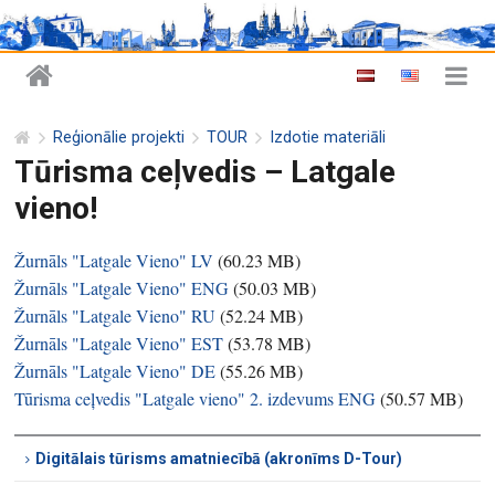
Reģionālie projekti
TOUR
Izdotie materiāli
Tūrisma ceļvedis – Latgale
vieno!
Žurnāls "Latgale Vieno" LV
(
60.23 MB
)
Žurnāls "Latgale Vieno" ENG
(
50.03 MB
)
Žurnāls "Latgale Vieno" RU
(
52.24 MB
)
Žurnāls "Latgale Vieno" EST
(
53.78 MB
)
Žurnāls "Latgale Vieno" DE
(
55.26 MB
)
Tūrisma ceļvedis "Latgale vieno" 2. izdevums ENG
(
50.57 MB
)
Digitālais tūrisms amatniecībā (akronīms D-Tour)