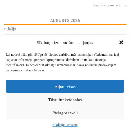
Skatīt visus notikumus
AUGUSTS 2026
«
Jūlijs
Pi
Ot
Tr
Ce
Pi
Se
Sv
Sīkdatņu izmantošanas atļaujas
27
28
29
30
31
1
2
3
4
5
6
7
8
9
Lai nodrošinātu pilnvērtīgu šīs vietnes darbību, mēs izmantojam sīkdatnes, kas ļauj
10
11
12
13
14
15
16
saglabāt informāciju par pārlūkprogrammas darbībām un unikālu lietotāja
identifikatoru. Ja nepiekrītat sīkdatņu izmantošanai, dažas no vietnē piedāvātajām
17
18
19
20
21
22
23
iespējām var tikt ierobežotas.
24
25
26
27
28
29
30
31
1
2
3
4
5
6
Atļaut visas
Tikai funkcionālās
© 2026
Latgales plānošanas reģions
.
Pielāgot izvēli
Izstrādātājs
SIA Info
.
Sīkdatņu lietošana