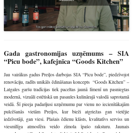
Gada gastronomijas uzņēmums –
SIA
“Picu bode”, kafejnīca “Goods Kitchen”
Jau vairākus gadus Preiļos darbojas SIA “Picu bode”, piedzīvojot
renovāciju, radīts unikāls ēdināšanas koncepts “Goods Kitchen” –
Latgales garšu tradīcijas tiek paceltas jaunā līmenī un pasniegtas
modernā, vizuāli estētiskā un pasaules kulinārajā valodā saprotamā
veidā. Šī pieeja padarījusi uzņēmumu par vienu no iecienītākajām
pulcēšanās vietām Preiļos, kur bieži atgriežas gan vietējie
iedzīvotāji, gan viesi. Plašais ēdienu klāsts, kvalitatīvs serviss un
viesmīlīga atmosfēra veido zīmola īpašo raksturu. Jaunais