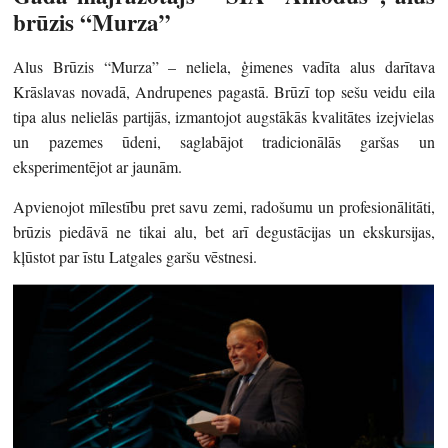
brūzis “Murza”
Alus Brūzis “Murza” – neliela, ģimenes vadīta alus darītava
Krāslavas novadā, Andrupenes pagastā. Brūzī top sešu veidu
eila
tipa alus nelielās partijās, izmantojot augstākās kvalitātes izejvielas
un pazemes ūdeni, saglabājot tradicionālās garšas un
eksperimentējot ar jaunām.
Apvienojot mīlestību pret savu zemi, radošumu un profesionālitāti,
brūzis piedāvā ne tikai alu, bet arī degustācijas un ekskursijas,
kļūstot par īstu Latgales garšu vēstnesi.