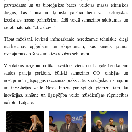
pārstrādātus un uz bioloģiskas bāzes veidotas masas tehniskos
diegus, kas tapuši no ķīmiski pārstrādātiem vai bioloģiskas
izcelsmes masas polimēriem, tādā veidā samazinot atkritumus un
radot materiālu “otro dzīvi”.
Tāpat ražošanā ieviesti infrasarkanie neredzamie tehniskie diegi
maskēšanās apģērbam un ekipējumam, kas sniedz jaunus
risinājumus drošības un aizsardzības sektoram.
Vienlaikus uzņēmumā tika izveidots viens no Latgalē lielākajiem
saules paneļu parkiem, būtiski samazinot CO₂ emisijas un
nostiprinot ilgtspējīgas ražošanas praksi. Šie stratēģiskie risinājumi
un investīcijas veido Nexis Fibers par spilgtu piemēru tam, kā
inovācijas, zinātne un ilgtspējība veido mūsdienīgas rūpniecības
nākotni Latgalē.