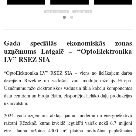
iepriekšējā
nākamā
Gada speciālās ekonomiskās zonas
uzņēmums Latgalē –
“OptoElektronika
LV” RSEZ SIA
“OptoElektronika LV” RSEZ SIA – viens no lielākajiem darba
devējiem Rēzeknē un vadošais vara moduļu ražotājs Eiropā.
Uzņēmums ražo elektroniskos vadus un tīkla kabeļu komponentes
datu centriem un biroju ēkām, eksportējot lielāko daļu produkcijas
uz ārvalstīm.
2024. gadā uzņēmums atklāja jaunu, modernu un energoefektīvu
ražotni Rēzeknē, kuras izveidē ieguldīti vairāk nekā 6,7 miljoni
eiro. Jaunā ražotne 4300 m² platībā nodrošina paplašinātas