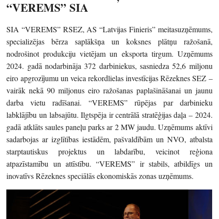
“VEREMS” SIA
SIA “VEREMS” RSEZ, AS “Latvijas Finieris” meitasuzņēmums,
specializējas bērza saplākšņa un koksnes plātņu ražošanā,
nodrošinot produkciju vietējam un eksporta tirgum. Uzņēmums
2024. gadā nodarbināja 372 darbiniekus, sasniedza 52,6 miljonu
eiro apgrozījumu un veica rekordlielas investīcijas Rēzeknes SEZ –
vairāk nekā 90 miljonus eiro ražošanas paplašināšanai un jaunu
darba vietu radīšanai. “VEREMS” rūpējas par darbinieku
labklājību un labsajūtu. Ilgtspēja ir centrālā stratēģijas daļa – 2024.
gadā atklāts saules paneļu parks ar 2 MW jaudu. Uzņēmums aktīvi
sadarbojas ar izglītības iestādēm, pašvaldībām un NVO, atbalsta
starptautiskus projektus un labdarību, veicinot reģiona
atpazīstamību un attīstību. “VEREMS” ir stabils, atbildīgs un
inovatīvs Rēzeknes speciālās ekonomiskās zonas uzņēmums.