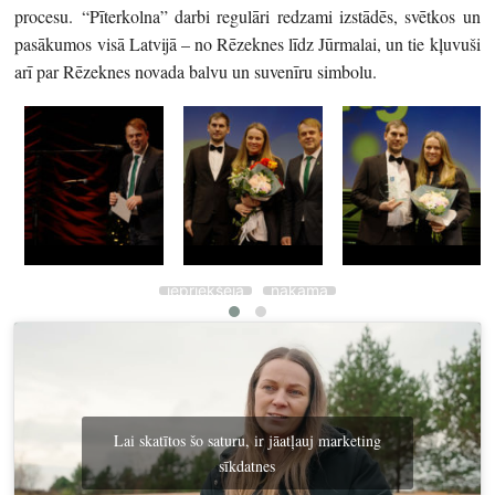
procesu.
“Pīterkolna” darbi regulāri redzami izstādēs, svētkos un
pasākumos visā Latvijā – no Rēzeknes līdz Jūrmalai, un tie kļuvuši
arī par Rēzeknes novada balvu un suvenīru simbolu.
iepriekšējā
nākamā
Lai skatītos šo saturu, ir jāatļauj marketing
sīkdatnes