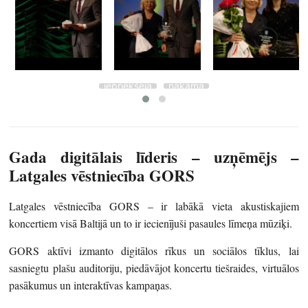
iepriekšējā
nākamā
Gada digitālais līderis – uzņēmējs –
Latgales vēstniecība GORS
Latgales vēstniecība GORS – ir labākā vieta akustiskajiem
koncertiem visā Baltijā un to ir iecienījuši pasaules līmeņa mūziķi.
GORS aktīvi izmanto digitālos rīkus un sociālos tīklus, lai
sasniegtu plašu auditoriju, piedāvājot koncertu tiešraides, virtuālos
pasākumus un interaktīvas kampaņas.