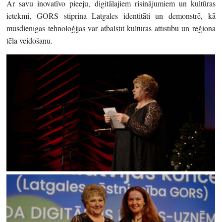
Ar savu inovatīvo pieeju, digitālajiem risinājumiem un kultūras
ietekmi, GORS stiprina Latgales identitāti un demonstrē, kā
mūsdienīgas tehnoloģijas var atbalstīt kultūras attīstību un reģiona
tēla veidošanu.