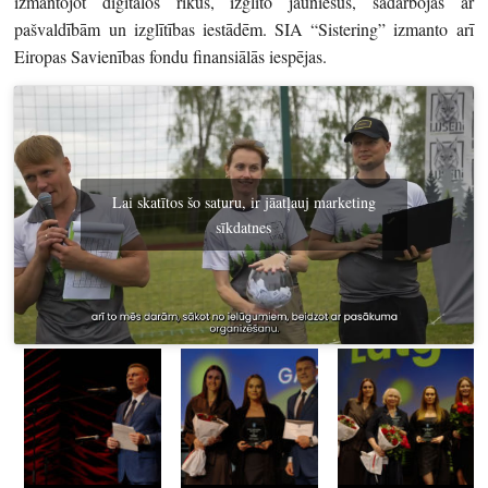
izmantojot digitālos rīkus, izglīto jauniešus, sadarbojas ar
pašvaldībām un izglītības iestādēm. SIA “Sistering” izmanto arī
Eiropas Savienības fondu finansiālās iespējas.
Lai skatītos šo saturu, ir jāatļauj marketing
sīkdatnes