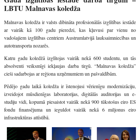
LBTU Malnavas koledža
Malnavas koledža ir valsts dibināta profesionālās izglītības iestāde
ar vairāk kā 100 gadu pieredzi, kas kļuvusi par vienu no
vadošajiem izglītības centriem Austrumlatvijā lauksaimniecības un
autotransporta nozarēs.
Katru gadu koledžā izglītojas vairāk nekā 600 studentu, un tās
absolventi veiksmīgi iekļaujas darba tirgū. “Malnavas koledža”
cieši sadarbojas ar reģiona uzņēmumiem un pašvaldībām.
Pēdējo gadu laikā koledža ir īstenojusi vērienīgu modernizāciju,
izveidojot mūsdienīgas laboratorijas, digitālās auditorijas un e-
studiju vidi, kopumā piesaistot vairāk nekā 900 tūkstošus eiro ES
fondu finansējuma un ieguldot vairāk nekā 6 miljonus eiro
infrastruktūras attīstībā.