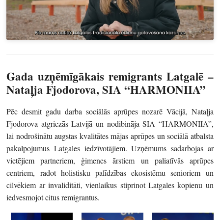
Gada uzņēmīgākais remigrants Latgalē –
Nataļja Fjodorova, SIA “HARMONIIA”
Pēc desmit gadu darba sociālās aprūpes nozarē Vācijā, Nataļja
Fjodorova atgriezās Latvijā un nodibināja SIA “HARMONIIA”,
lai nodrošinātu augstas kvalitātes mājas aprūpes un sociālā atbalsta
pakalpojumus Latgales iedzīvotājiem. Uzņēmums sadarbojas ar
vietējiem partneriem, ģimenes ārstiem un paliatīvās aprūpes
centriem, radot holistisku palīdzības ekosistēmu senioriem un
cilvēkiem ar invaliditāti, vienlaikus stiprinot Latgales kopienu un
iedvesmojot citus remigrantus.