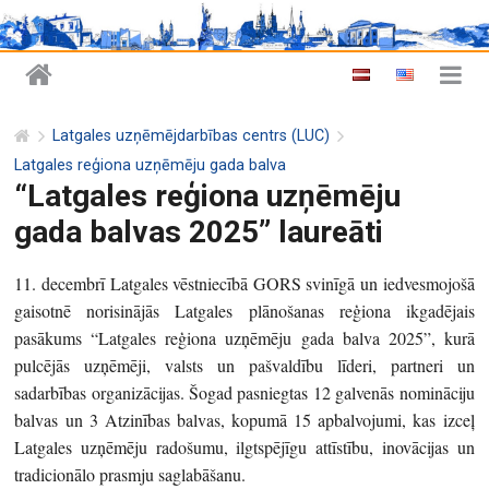
Latgales uzņēmējdarbības centrs (LUC)
Latgales reģiona uzņēmēju gada balva
“Latgales reģiona uzņēmēju
gada balvas 2025” laureāti
11. decembrī Latgales vēstniecībā GORS svinīgā un iedvesmojošā
gaisotnē norisinājās Latgales plānošanas reģiona ikgadējais
pasākums “Latgales reģiona uzņēmēju gada balva 2025”, kurā
pulcējās uzņēmēji, valsts un pašvaldību līderi, partneri un
sadarbības organizācijas. Šogad pasniegtas 12 galvenās nomināciju
balvas un 3 Atzinības balvas, kopumā 15 apbalvojumi, kas izceļ
Latgales uzņēmēju radošumu, ilgtspējīgu attīstību, inovācijas un
tradicionālo prasmju saglabāšanu.