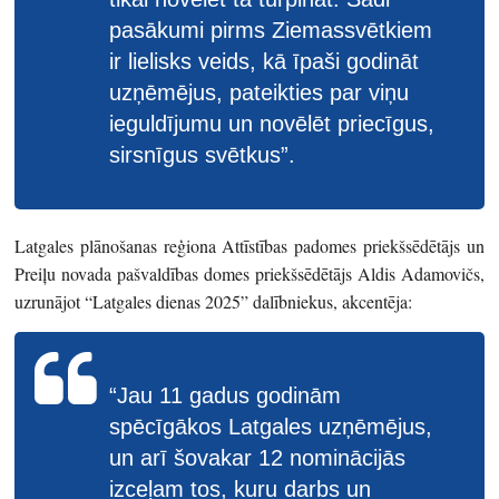
pasākumi pirms Ziemassvētkiem
ir lielisks veids, kā īpaši godināt
uzņēmējus, pateikties par viņu
ieguldījumu un novēlēt priecīgus,
sirsnīgus svētkus”.
Latgales plānošanas reģiona Attīstības padomes priekšsēdētājs un
Preiļu novada pašvaldības domes priekšsēdētājs Aldis Adamovičs,
uzrunājot “Latgales dienas 2025” dalībniekus, akcentēja:
“Jau 11 gadus godinām
spēcīgākos Latgales uzņēmējus,
un arī šovakar 12 nominācijās
izceļam tos, kuru darbs un