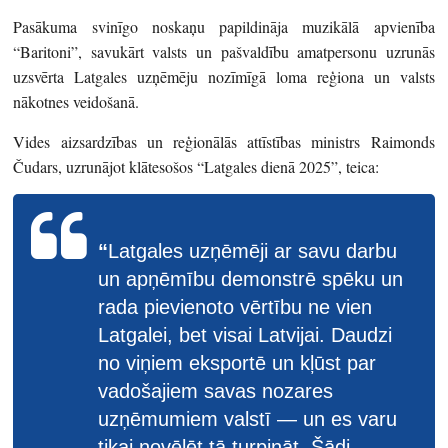
Pasākuma svinīgo noskaņu papildināja muzikālā apvienība
“Baritoni”, savukārt valsts un pašvaldību amatpersonu uzrunās
uzsvērta Latgales uzņēmēju nozīmīgā loma reģiona un valsts
nākotnes veidošanā.
Vides aizsardzības un reģionālās attīstības ministrs Raimonds
Čudars, uzrunājot klātesošos “Latgales dienā 2025”, teica:
“
Latgales uzņēmēji ar savu darbu
un apņēmību demonstrē spēku un
rada pievienoto vērtību ne vien
Latgalei, bet visai Latvijai. Daudzi
no viņiem eksportē un kļūst par
vadošajiem savas nozares
uzņēmumiem valstī — un es varu
tikai novēlēt tā turpināt. Šādi