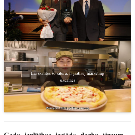
Lai skatītos šo saturu, ir jāatļauj marketing
sīkdatnes
Gada izglītības iestāde darba tirgum –