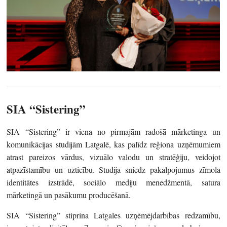
SIA “Sistering”
SIA “Sistering” ir viena no pirmajām radošā mārketinga un
komunikācijas studijām Latgalē, kas palīdz reģiona uzņēmumiem
atrast pareizos vārdus, vizuālo valodu un stratēģiju, veidojot
atpazīstamību un uzticību. Studija sniedz pakalpojumus zīmola
identitātes izstrādē, sociālo mediju menedžmentā, satura
mārketingā un pasākumu producēšanā.
SIA “Sistering” stiprina Latgales uzņēmējdarbības redzamību,