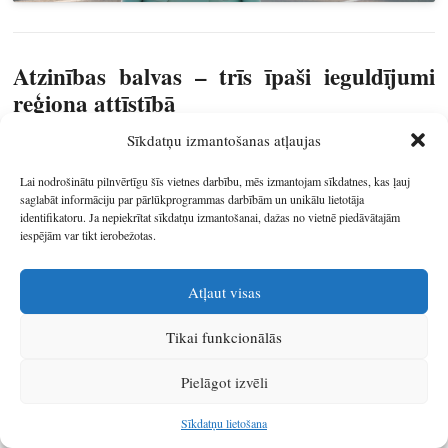
Atzinības balvas – trīs īpaši ieguldījumi
reģiona attīstībā
Sīkdatņu izmantošanas atļaujas
RSEZ “MAGISTR-FISKEVEGN
GROUP.MFG.”
Lai nodrošinātu pilnvērtīgu šīs vietnes darbību, mēs izmantojam sīkdatnes, kas ļauj
saglabāt informāciju par pārlūkprogrammas darbībām un unikālu lietotāja
identifikatoru. Ja nepiekrītat sīkdatņu izmantošanai, dažas no vietnē piedāvātajām
“MAGISTR-FISKEVEGN GROUP.MFG” SIA ir Rēzeknes
iespējām var tikt ierobežotas.
speciālās ekonomiskās zonas uzņēmums, kas specializējas
tehnisko tekstilizstrādājumu ražošanā, tostarp poliestera un neilona
Atļaut visas
šūšanas diegu, kā arī dažādu veidu tauvu un virvju ražošanā. 2024.
gadā uzņēmums veiksmīgi integrēja mākslīgo intelektu ražošanas
Tikai funkcionālās
procesos, ļaujot datoram kontrolēt un optimizēt ražošanu.
Saglabājot 72 darba vietas, uzņēmums palielināja ražošanas
Pielāgot izvēli
apjomus un apgrozījumu, sasniedzot 4,1 milj. EUR. Sadarbībā ar
RTU Rēzeknes Tehnoloģiju akadēmiju, tiek veiciāta inovācija un
Sīkdatņu lietošana
stiprināta saikne starp akadēmisko vidi un uzņēmējdarbību