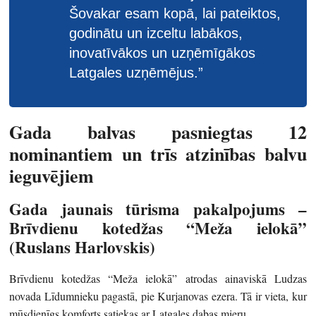
Šovakar esam kopā, lai pateiktos,
godinātu un izceltu labākos,
inovatīvākos un uzņēmīgākos
Latgales uzņēmējus.”
Gada balvas pasniegtas 12
nominantiem un trīs atzinības balvu
ieguvējiem
Gada jaunais tūrisma pakalpojums –
Brīvdienu kotedžas “Meža ielokā”
(Ruslans Harlovskis)
Brīvdienu kotedžas “Meža ielokā” atrodas ainaviskā Ludzas
novada Līdumnieku pagastā, pie Kurjanovas ezera. Tā ir vieta, kur
mūsdienīgs komforts satiekas ar Latgales dabas mieru.