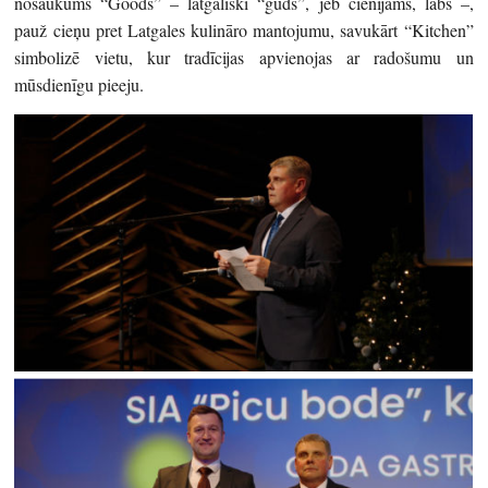
nosaukums “Goods” – latgaliski “gūds”, jeb cienījams, labs –,
pauž cieņu pret Latgales kulināro mantojumu, savukārt “Kitchen”
simbolizē vietu, kur tradīcijas apvienojas ar radošumu un
mūsdienīgu pieeju.