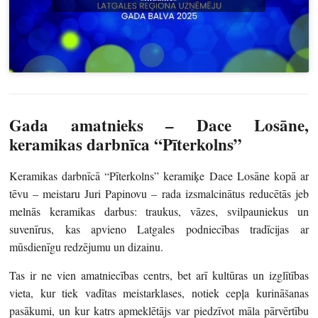
Gada amatnieks –
Dace Losāne,
keramikas darbnīca “Pīterkolns”
Keramikas darbnīcā “Pīterkolns” keramiķe Dace Losāne kopā ar
tēvu – meistaru Juri Papinovu – rada izsmalcinātus reducētās jeb
melnās keramikas darbus: traukus, vāzes, svilpauniekus un
suvenīrus, kas apvieno Latgales podniecības tradīcijas ar
mūsdienīgu redzējumu un dizainu.
Tas ir ne vien amatniecības centrs, bet arī kultūras un izglītības
vieta, kur tiek vadītas meistarklases, notiek cepļa kurināšanas
pasākumi, un kur katrs apmeklētājs var piedzīvot māla pārvērtību