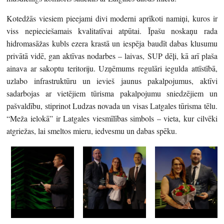
Kotedžās viesiem pieejami divi moderni aprīkoti namiņi, kuros ir
viss nepieciešamais kvalitatīvai atpūtai. Īpašu noskaņu rada
hidromasāžas kubls ezera krastā un iespēja baudīt dabas klusumu
privātā vidē, gan aktīvas nodarbes – laivas, SUP dēļi, kā arī plaša
ainava ar sakoptu teritoriju. Uzņēmums regulāri iegulda attīstībā,
uzlabo infrastruktūru un ievieš jaunus pakalpojumus, aktīvi
sadarbojas ar vietējiem tūrisma pakalpojumu sniedzējiem un
pašvaldību, stiprinot Ludzas novada un visas Latgales tūrisma tēlu.
“Meža ielokā” ir Latgales viesmīlības simbols – vieta, kur cilvēki
atgriežas, lai smeltos mieru, iedvesmu un dabas spēku.