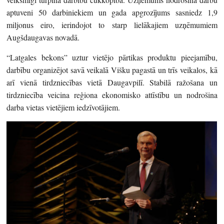
aptuveni 50 darbiniekiem un gada apgrozījums sasniedz 1,9
miljonus eiro, ierindojot to starp lielākajiem uzņēmumiem
Augšdaugavas novadā.
“Latgales bekons” uztur vietējo pārtikas produktu pieejamību,
darbību organizējot savā veikalā Višku pagastā un trīs veikalos, kā
arī vienā tirdzniecības vietā Daugavpilī. Stabilā ražošana un
tirdzniecība veicina reģiona ekonomisko attīstību un nodrošina
darba vietas vietējiem iedzīvotājiem.