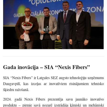
Gada inovācija –
SIA “Nexis Fibers”
SIA “Nexis Fibers” ir Latgales SEZ augsto tehnoloģiju uzņēmums
Daugavpilī, kas izceļas ar inovatīviem risinājumiem tehnisko
šķiedru ražošanā.
2024. gadā Nexis Fibers prezentēja savu jaunāko inovatīvo
produktu – pirmie savā nozarē izstrādāja ķīmiski un mehāniski