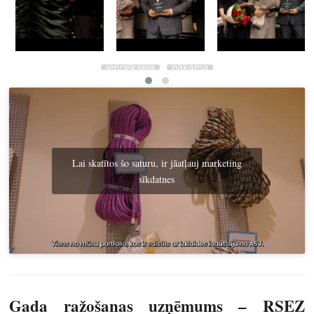
iepriekšējā
nākamā
Lai skatītos šo saturu, ir jāatļauj marketing
sīkdatnes
Gada ražošanas uzņēmums –
RSEZ