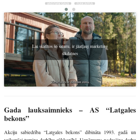
iepriekšējā
nākamā
Lai skatītos šo saturu, ir jāatļauj marketing
sīkdatnes
Gada lauksaimnieks –
AS “Latgales
bekons”
Akciju sabiedrība “Latgales bekons” dibināta 1993. gadā un
veiksmīgi turpina darbību cūkkopībā. Uzņēmums nodrošina darbu