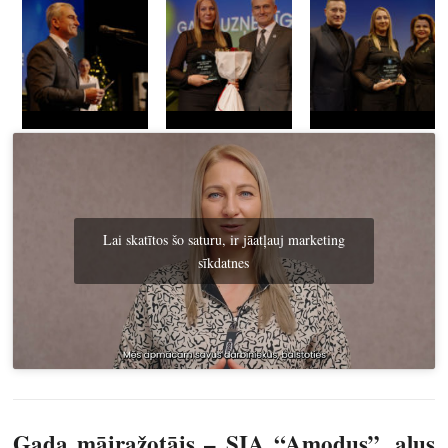
Lai skatītos šo saturu, ir jāatļauj marketing
sīkdatnes
Gada mājražotājs –
SIA “Amodus”, alus