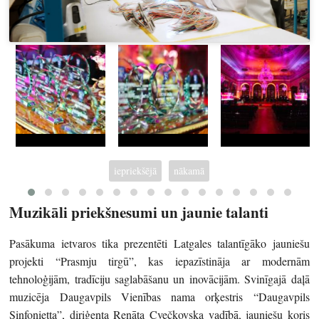
iepriekšējā
nākamā
Muzikāli priekšnesumi un jaunie talanti
Pasākuma ietvaros tika prezentēti Latgales talantīgāko jauniešu
projekti “Prasmju tirgū”, kas iepazīstināja ar modernām
tehnoloģijām, tradīciju saglabāšanu un inovācijām. Svinīgajā daļā
muzicēja Daugavpils Vienības nama orķestris “Daugavpils
Sinfonietta”, diriģenta Renāta Cvečkovska vadībā, jauniešu koris