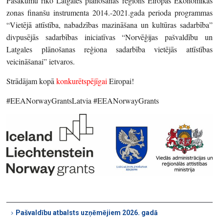
Pasākumu rīko Latgales plānošanas reģions Eiropas Ekonomikas
zonas finanšu instrumenta 2014.-2021.gada perioda programmas
“Vietējā attīstība, nabadzības mazināšana un kultūras sadarbība”
divpusējās sadarbības iniciatīvas “Norvēģijas pašvaldību un
Latgales plānošanas reģiona sadarbība vietējās attīstības
veicināšanai” ietvaros.
Strādājam kopā
konkurētspējīgai
Eiropai!
#EEANorwayGrantsLatvia #EEANorwayGrants
Pašvaldību atbalsts uzņēmējiem 2026. gadā