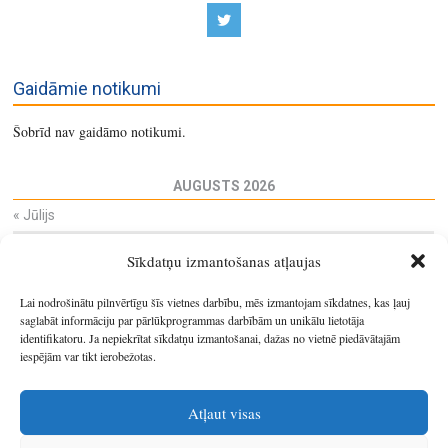
Gaidāmie notikumi
Šobrīd nav gaidāmo notikumi.
AUGUSTS 2026
«
Jūlijs
Pi
Ot
Tr
Ce
Pi
Se
Sv
Sīkdatņu izmantošanas atļaujas
27
28
29
30
31
1
2
3
4
5
6
7
8
9
Lai nodrošinātu pilnvērtīgu šīs vietnes darbību, mēs izmantojam sīkdatnes, kas ļauj
10
11
12
13
14
15
16
saglabāt informāciju par pārlūkprogrammas darbībām un unikālu lietotāja
identifikatoru. Ja nepiekrītat sīkdatņu izmantošanai, dažas no vietnē piedāvātajām
17
18
19
20
21
22
23
iespējām var tikt ierobežotas.
24
25
26
27
28
29
30
31
1
2
3
4
5
6
Atļaut visas