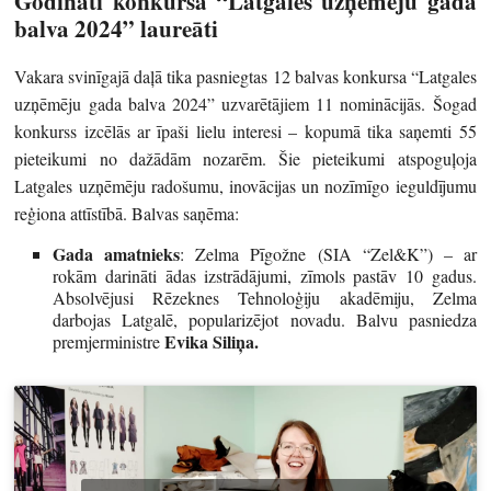
Godināti konkursa “Latgales uzņēmēju gada
balva 2024” laureāti
Vakara svinīgajā daļā tika pasniegtas 12 balvas konkursa “Latgales
uzņēmēju gada balva 2024” uzvarētājiem 11 nominācijās. Šogad
konkurss izcēlās ar īpaši lielu interesi – kopumā tika saņemti 55
pieteikumi no dažādām nozarēm. Šie pieteikumi atspoguļoja
Latgales uzņēmēju radošumu, inovācijas un nozīmīgo ieguldījumu
reģiona attīstībā. Balvas saņēma:
Gada amatnieks
: Zelma Pīgožne (SIA “Zel&K”) – ar
rokām darināti ādas izstrādājumi, zīmols pastāv 10 gadus.
Absolvējusi Rēzeknes Tehnoloģiju akadēmiju, Zelma
darbojas Latgalē, popularizējot novadu. Balvu pasniedza
Evika Siliņa.
premjerministre