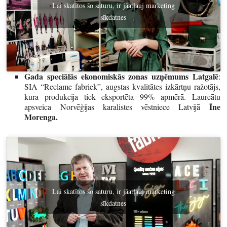
Lai skatītos šo saturu, ir jāatļauj marketing
sīkdatnes
Gada speciālās ekonomiskās zonas uzņēmums Latgalē
:
SIA “Reclame fabriek”, augstas kvalitātes izkārtņu ražotājs,
kura produkcija tiek eksportēta 99% apmērā. Laureātu
Īne
apsveica Norvēģijas karalistes vēstniece Latvijā
Morenga.
Lai skatītos šo saturu, ir jāatļauj marketing
sīkdatnes