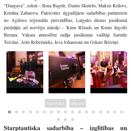
“Daugava”, solisti – Ilona Bagele, Dainis Skutelis, Maksis Krilovs,
Kristīna Zaharova. Pateicoties ilggadējiem sadarbības partneriem
no Agderes reģionālās pašvaldības, Latgales dienas pasākumā
piedalījās arī norvēģu mūziķi – Kims Rīstads un Knuts Ingolfs
Brenna. Vakara atmosfēru radīja pasākumu vadītāji Sarmīte
Teivāne, Artis Robežnieks, Ieva Johansone un Oskars Bērziņš.
iepriekšējā
nākamā
Starptautiska sadarbība – izglītības un