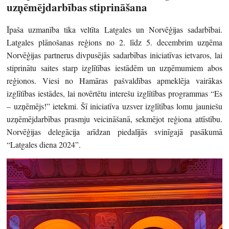
uzņēmējdarbības stiprināšana
Īpaša uzmanība tika veltīta Latgales un Norvēģijas sadarbībai.
Latgales plānošanas reģions no 2. līdz 5. decembrim uzņēma
Norvēģijas partnerus divpusējās sadarbības iniciatīvas ietvaros, lai
stiprinātu saites starp izglītības iestādēm un uzņēmumiem abos
reģionos.
Viesi no Hamāras pašvaldības apmeklēja vairākas
izglītības iestādes, lai novērtētu interešu izglītības programmas “Es
– uzņēmējs!” ietekmi.
Šī iniciatīva uzsver izglītības lomu jauniešu
uzņēmējdarbības prasmju veicināšanā, sekmējot reģiona attīstību.
Norvēģijas delegācija arīdzan piedalījās svinīgajā pasākumā
“Latgales diena 2024”.