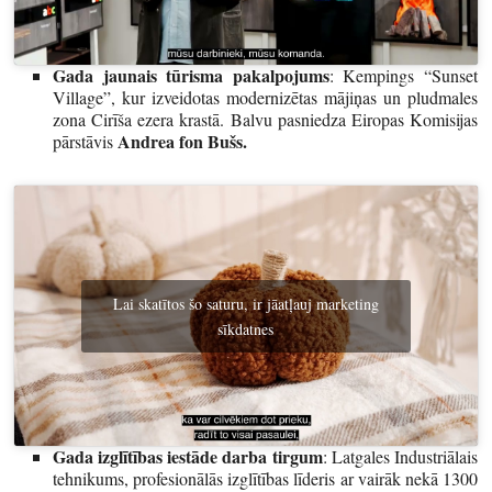
Gada jaunais tūrisma pakalpojums
: Kempings “Sunset
Village”, kur izveidotas modernizētas mājiņas un pludmales
zona Cirīša ezera krastā. Balvu pasniedza Eiropas Komisijas
Andrea fon Bušs.
pārstāvis
Lai skatītos šo saturu, ir jāatļauj marketing
sīkdatnes
Gada izglītības iestāde darba tirgum
: Latgales Industriālais
tehnikums, profesionālās izglītības līderis ar vairāk nekā 1300