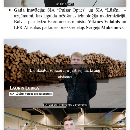
Gada inovācija
: SIA “Pulsar Optics” un SIA “Lūsēni” –
uzņēmumi, kas iegulda ražošanas tehnoloģiju modernizācijā.
Viktors Valainis
Balvas pasniedza Ekonomikas ministrs
un
Sergejs Maksimovs.
LPR Attīstības padomes priekšsēdētājs
Lai skatītos šo saturu, ir jāatļauj marketing
sīkdatnes