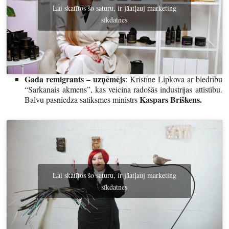
Lai skatītos šo saturu, ir jāatļauj marketing
sīkdatnes
Gada remigrants – uzņēmējs
: Kristīne Lipkova ar biedrību
“Sarkanais akmens”, kas veicina radošās industrijas attīstību.
Kaspars Briškens.
Balvu pasniedza satiksmes ministrs
Lai skatītos šo saturu, ir jāatļauj marketing
sīkdatnes