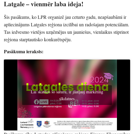
Latgale – vienmēr laba ideja!
Šis pasākums, ko LPR organizē jau ceturto gadu, neapšaubāmi ir
apliecinājums Latgales reģiona izcilībai un radošajam potenciālam.
Tas iedvesmo vietējos uzņēmējus un jauniešus, vienlaikus stiprinot
reģiona starptautisko konkurētspēju.
Pasākuma ieraksts:
Lai skatītos šo saturu, ir jāatļauj marketing
sīkdatnes