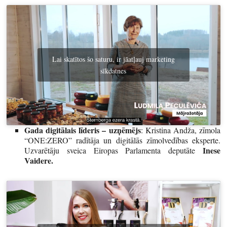
Lai skatītos šo saturu, ir jāatļauj marketing
sīkdatnes
Gada digitālais līderis – uzņēmējs
: Kristina Andža, zīmola
“ONE:ZERO” radītāja un digitālās zīmolvedības eksperte.
Inese
Uzvarētāju sveica Eiropas Parlamenta deputāte
Vaidere.