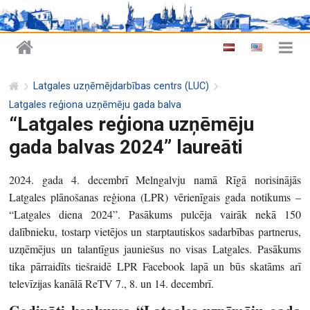
Latgales uzņēmējdarbības centrs (LUC)
Latgales reģiona uzņēmēju gada balva
“Latgales reģiona uzņēmēju
gada balvas 2024” laureāti
2024. gada 4. decembrī Melngalvju namā Rīgā norisinājās
Latgales plānošanas reģiona (LPR) vērienīgais gada notikums –
“Latgales diena 2024”. Pasākums pulcēja vairāk nekā 150
dalībnieku, tostarp vietējos un starptautiskos sadarbības partnerus,
uzņēmējus un talantīgus jauniešus no visas Latgales. Pasākums
tika pārraidīts tiešraidē LPR Facebook lapā un būs skatāms arī
televīzijas kanālā ReTV 7., 8. un 14. decembrī.