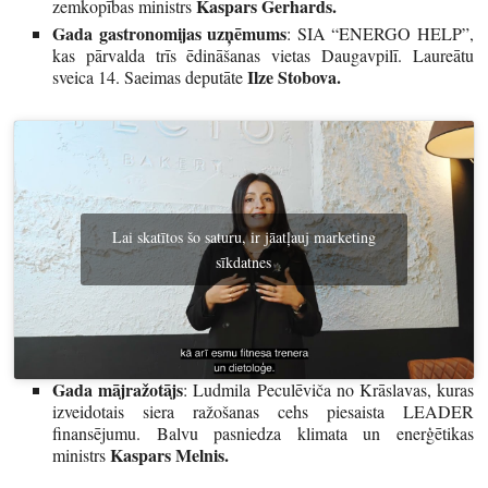
Kaspars Gerhards.
zemkopības ministrs
Gada gastronomijas uzņēmums
: SIA “ENERGO HELP”,
kas pārvalda trīs ēdināšanas vietas Daugavpilī. Laureātu
Ilze Stobova.
sveica 14. Saeimas deputāte
Lai skatītos šo saturu, ir jāatļauj marketing
sīkdatnes
Gada mājražotājs
: Ludmila Peculēviča no Krāslavas, kuras
izveidotais siera ražošanas cehs piesaista LEADER
finansējumu. Balvu pasniedza klimata un enerģētikas
Kaspars Melnis.
ministrs