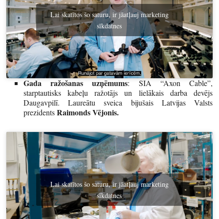
Lai skatītos šo saturu, ir jāatļauj marketing
sīkdatnes
Gada ražošanas uzņēmums
: SIA “Axon Cable”,
starptautisks kabeļu ražotājs un lielākais darba devējs
Daugavpilī. Laureātu sveica bijušais Latvijas Valsts
Raimonds Vējonis.
prezidents
Lai skatītos šo saturu, ir jāatļauj marketing
sīkdatnes