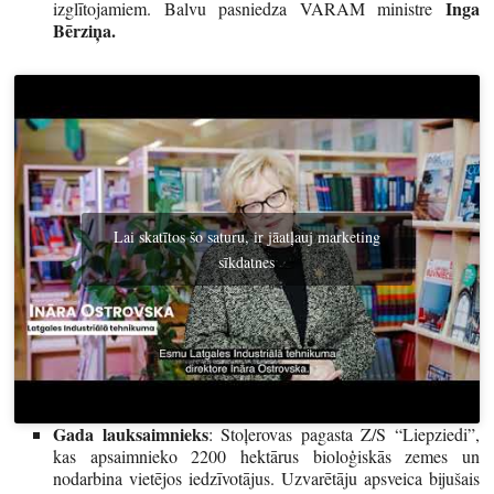
Inga
izglītojamiem. Balvu pasniedza VARAM ministre
Bērziņa.
Lai skatītos šo saturu, ir jāatļauj marketing
sīkdatnes
Gada lauksaimnieks
: Stoļerovas pagasta Z/S “Liepziedi”,
kas apsaimnieko 2200 hektārus bioloģiskās zemes un
nodarbina vietējos iedzīvotājus. Uzvarētāju apsveica bijušais