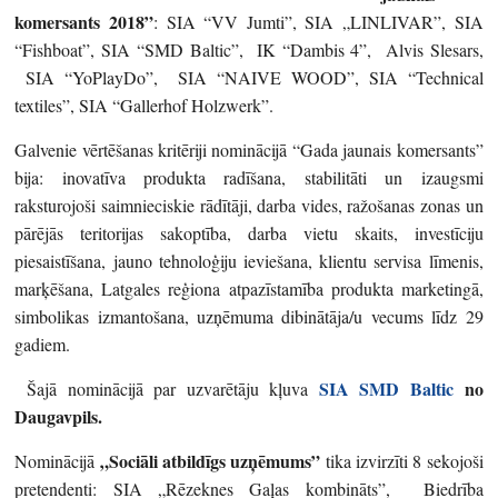
komersants 2018”
: SIA “VV Jumti”, SIA „LINLIVAR”, SIA
“Fishboat”, SIA “SMD Baltic”, IK “Dambis 4”, Alvis Slesars,
SIA “YoPlayDo”, SIA “NAIVE WOOD”, SIA “Technical
textiles”, SIA “Gallerhof Holzwerk”.
Galvenie vērtēšanas kritēriji nominācijā “Gada jaunais komersants”
bija: inovatīva produkta radīšana, stabilitāti un izaugsmi
raksturojoši saimnieciskie rādītāji, darba vides, ražošanas zonas un
pārējās teritorijas sakoptība, darba vietu skaits, investīciju
piesaistīšana, jauno tehnoloģiju ieviešana, klientu servisa līmenis,
marķēšana, Latgales reģiona atpazīstamība produkta marketingā,
simbolikas izmantošana, uzņēmuma dibinātāja/u vecums līdz 29
gadiem.
SIA SMD Baltic
no
Šajā nominācijā par uzvarētāju kļuva
Daugavpils.
„Sociāli atbildīgs uzņēmums”
Nominācijā
tika izvirzīti 8 sekojoši
pretendenti: SIA „Rēzeknes Gaļas kombināts”, Biedrība