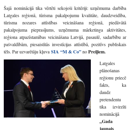
Šajā nominācijā tika vērtēti sekojoši kritēriji: uzņēmuma darbība
Latgales reģionā, tūrisma pakalpojumu kvalitāte, daudzveidība,
tūrisma nozares attīstības veicināšana reģionā, piedāvātā
pakalpojuma pieprasījums, uzņēmuma mārketinga aktivitātes,
reģiona atpazīstamības veicināšana Latvijā, pasaulē, sadarbību ar
pašvaldībām, piesaistītās investīcijas attīstībā, pozitīvs publiskais
SIA
“M & Co”
Preiļiem.
tēls. Par uzvarētāju kļuva
no
Latgales
plānošanas
reģionu priecē
fakts, ka
daudz
pretendentu
tika izvirzīti
nominācijā
„Gada
jaunais