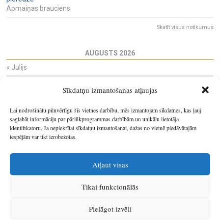
Apmaiņas brauciens
Skatīt visus notikumus
AUGUSTS 2026
«
Jūlijs
Pi
Ot
Tr
Ce
Pi
Se
Sv
Sīkdatņu izmantošanas atļaujas
27
28
29
30
31
1
2
3
4
5
6
7
8
9
Lai nodrošinātu pilnvērtīgu šīs vietnes darbību, mēs izmantojam sīkdatnes, kas ļauj
10
11
12
13
14
15
16
saglabāt informāciju par pārlūkprogrammas darbībām un unikālu lietotāja
identifikatoru. Ja nepiekrītat sīkdatņu izmantošanai, dažas no vietnē piedāvātajām
17
18
19
20
21
22
23
iespējām var tikt ierobežotas.
24
25
26
27
28
29
30
31
1
2
3
4
5
6
Atļaut visas
Tikai funkcionālās
© 2026
Latgales plānošanas reģions
.
Pielāgot izvēli
Izstrādātājs
SIA Info
.