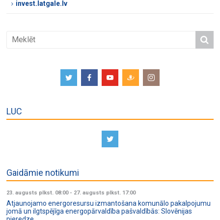
invest.latgale.lv
LUC
Gaidāmie notikumi
23. augusts plkst. 08:00
-
27. augusts plkst. 17:00
Atjaunojamo energoresursu izmantošana komunālo pakalpojumu
jomā un ilgtspējīga energopārvaldība pašvaldībās: Slovēnijas
pieredze