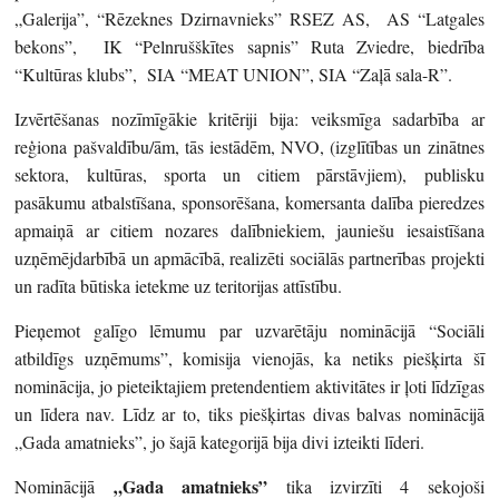
„Galerija”, “Rēzeknes Dzirnavnieks” RSEZ AS, AS “Latgales
bekons”, IK “Pelnrušškītes sapnis” Ruta Zviedre, biedrība
“Kultūras klubs”, SIA “MEAT UNION”, SIA “Zaļā sala-R”.
Izvērtēšanas nozīmīgākie kritēriji bija: veiksmīga sadarbība ar
reģiona pašvaldību/ām, tās iestādēm, NVO, (izglītības un zinātnes
sektora, kultūras, sporta un citiem pārstāvjiem), publisku
pasākumu atbalstīšana, sponsorēšana, komersanta dalība pieredzes
apmaiņā ar citiem nozares dalībniekiem, jauniešu iesaistīšana
uzņēmējdarbībā un apmācībā, realizēti sociālās partnerības projekti
un radīta būtiska ietekme uz teritorijas attīstību.
Pieņemot galīgo lēmumu par uzvarētāju nominācijā “Sociāli
atbildīgs uzņēmums”, komisija vienojās, ka netiks piešķirta šī
nominācija, jo pieteiktajiem pretendentiem aktivitātes ir ļoti līdzīgas
un līdera nav. Līdz ar to, tiks piešķirtas divas balvas nominācijā
„Gada amatnieks”, jo šajā kategorijā bija divi izteikti līderi.
„Gada amatnieks”
Nominācijā
tika izvirzīti 4 sekojoši