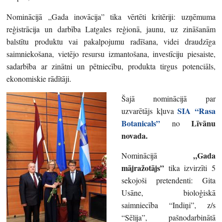
Nominācijā „Gada inovācija” tika vērtēti kritēriji: uzņēmuma
reģistrācija un darbība Latgales reģionā, jaunu, uz zināšanām
balstītu produktu vai pakalpojumu radīšana, videi draudzīga
saimniekošana, vietējo resursu izmantošana, investīciju piesaiste,
sadarbība ar zinātni un pētniecību, produkta tirgus potenciāls,
ekonomiskie rādītāji.
Šajā nominācijā par
SIA “Rasa
uzvarētājs kļuva
Botanicals”
Līvānu
no
novada.
„Gada
Nominācijā
mājražotājs”
tika izvirzīti 5
sekojoši pretendenti: Gita
Usāne, bioloģiskā
saimniecība “Indiņi”, z/s
“Sēlija”, pašnodarbinātā