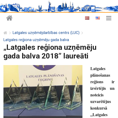
Latgales uzņēmējdarbības centrs (LUC)
Latgales reģiona uzņēmēju gada balva
„Latgales reģiona uzņēmēju
gada balva 2018” laureāti
Latgales
plānošanas
reģions ir
izvērtējis un
noteicis
uzvarētējus
konkursā
„Latgales