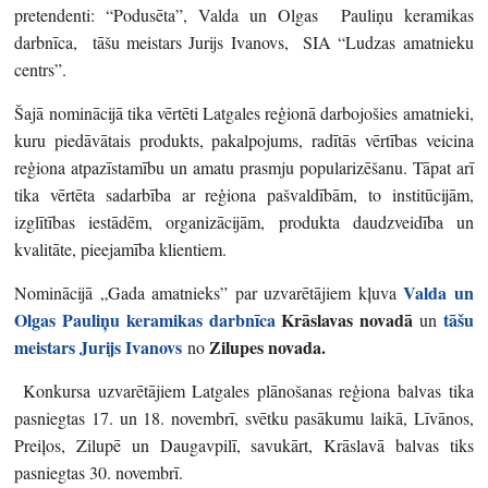
pretendenti: “Podusēta”, Valda un Olgas Pauliņu keramikas
darbnīca, tāšu meistars Jurijs Ivanovs, SIA “Ludzas amatnieku
centrs”.
Šajā nominācijā tika vērtēti Latgales reģionā darbojošies amatnieki,
kuru piedāvātais produkts, pakalpojums, radītās vērtības veicina
reģiona atpazīstamību un amatu prasmju popularizēšanu. Tāpat arī
tika vērtēta sadarbība ar reģiona pašvaldībām, to institūcijām,
izglītības iestādēm, organizācijām, produkta daudzveidība un
kvalitāte, pieejamība klientiem.
Valda un
Nominācijā „Gada amatnieks” par uzvarētājiem kļuva
Olgas Pauliņu keramikas darbnīca
Krāslavas novadā
tāšu
un
meistars Jurijs Ivanovs
Zilupes novada.
no
Konkursa uzvarētājiem Latgales plānošanas reģiona balvas tika
pasniegtas 17. un 18. novembrī, svētku pasākumu laikā, Līvānos,
Preiļos, Zilupē un Daugavpilī, savukārt, Krāslavā balvas tiks
pasniegtas 30. novembrī.